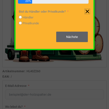
20%
Bist du Händler oder Privatkunde?
Händler
Privatkunde
Nächste
Artikelnummer:
HL40Z260
EAN:
/
E-Mail-Adresse
Wo lebst du?