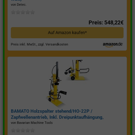
von Detec.
Preis: 548,22€
Auf Amazon kaufen*
Preis inkl. MwSt., zzgl. Versandkosten
BAMATO Holzspalter stehend/HO-22P /
Zapfwellenantrieb, Inkl. Dreipunktaufhängung,
Spaltkraft 22 Tonnen*
von Bavarian Machine Tools