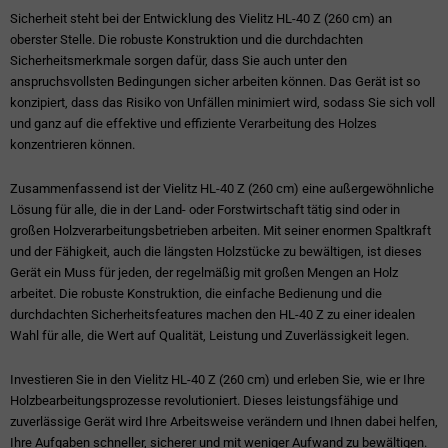
Sicherheit steht bei der Entwicklung des Vielitz HL-40 Z (260 cm) an
oberster Stelle. Die robuste Konstruktion und die durchdachten
Sicherheitsmerkmale sorgen dafür, dass Sie auch unter den
anspruchsvollsten Bedingungen sicher arbeiten können. Das Gerät ist so
konzipiert, dass das Risiko von Unfällen minimiert wird, sodass Sie sich voll
und ganz auf die effektive und effiziente Verarbeitung des Holzes
konzentrieren können.
Zusammenfassend ist der Vielitz HL-40 Z (260 cm) eine außergewöhnliche
Lösung für alle, die in der Land- oder Forstwirtschaft tätig sind oder in
großen Holzverarbeitungsbetrieben arbeiten. Mit seiner enormen Spaltkraft
und der Fähigkeit, auch die längsten Holzstücke zu bewältigen, ist dieses
Gerät ein Muss für jeden, der regelmäßig mit großen Mengen an Holz
arbeitet. Die robuste Konstruktion, die einfache Bedienung und die
durchdachten Sicherheitsfeatures machen den HL-40 Z zu einer idealen
Wahl für alle, die Wert auf Qualität, Leistung und Zuverlässigkeit legen.
Investieren Sie in den Vielitz HL-40 Z (260 cm) und erleben Sie, wie er Ihre
Holzbearbeitungsprozesse revolutioniert. Dieses leistungsfähige und
zuverlässige Gerät wird Ihre Arbeitsweise verändern und Ihnen dabei helfen,
Ihre Aufgaben schneller, sicherer und mit weniger Aufwand zu bewältigen.