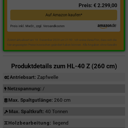
Preis: € 2.299,00
Auf Amazon kaufen*
Preis inkl. MwSt., zzgl. Versandkosten
Zuletzt aktualisiert am 18. Dezember 2023 um 21:50 . Ich weise darauf hin, dass sich die
hier angezeigten Preise inzwischen geändert haben können. Alle Angaben ohne Gewähr.
Produktdetails zum
HL-40 Z (260 cm)
Antriebsart:
Zapfwelle
Netzspannung:
/
Max. Spaltgutlänge:
260 cm
Max. Spaltkraft:
40 Tonnen
Holzbearbeitung:
liegend