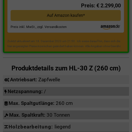
Preis: € 2.299,00
Auf Amazon kaufen*
Preis inkl. MwSt., zzgl. Versandkosten
Zuletzt aktualisiert am 18. Dezember 2023 um 21:50 . Ich weise darauf hin, dass sich die
hier angezeigten Preise inzwischen geändert haben können. Alle Angaben ohne Gewähr.
Produktdetails zum
HL-30 Z (260 cm)
Antriebsart:
Zapfwelle
Netzspannung:
/
Max. Spaltgutlänge:
260 cm
Max. Spaltkraft:
30 Tonnen
Holzbearbeitung:
liegend