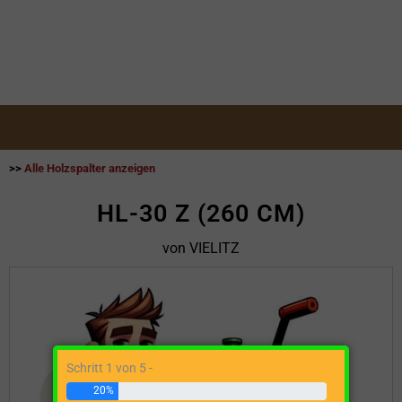
>>
Alle Holzspalter anzeigen
HL-30 Z (260 CM)
von VIELITZ
Schritt 1 von 5 -
20%