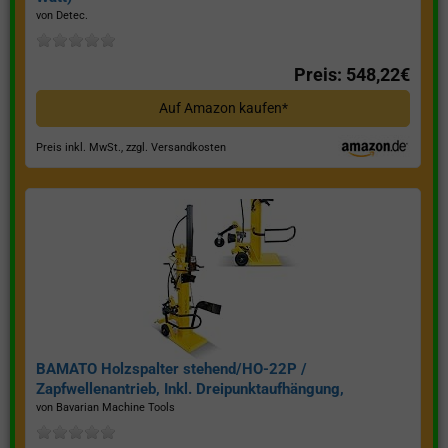
von Detec.
Preis: 548,22€
Auf Amazon kaufen*
Preis inkl. MwSt., zzgl. Versandkosten
BAMATO Holzspalter stehend/HO-22P /
Zapfwellenantrieb, Inkl. Dreipunktaufhängung,
Spaltkraft 22 Tonnen*
von Bavarian Machine Tools