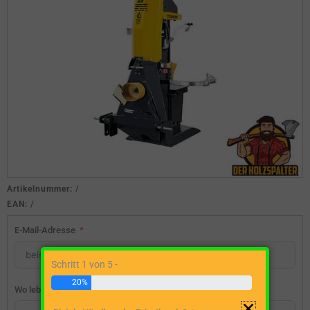
Artikelnummer:
/
EAN:
/
E-Mail-Adresse
Schritt 1 von 5 -
20%
Wo lebst du?