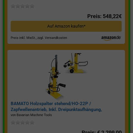
Preis: 548,22€
Auf Amazon kaufen*
Preis inkl. MwSt., zzgl. Versandkosten
BAMATO Holzspalter stehend/HO-22P /
Zapfwellenantrieb, Inkl. Dreipunktaufhängung,
Spaltkraft 22 Tonnen*
von Bavarian Machine Tools
Preis: € 2.299,00