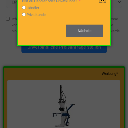
Bist du Händler oder Privatkunde?
Händler
Privatkunde
Ich bin damit einverstanden, dass die angegebene E-Mail-Adresse
vom Webseitenbetreiber gespeichert wird, damit ich über diese
Nächste
hinsichtlich eines unverbindlichen Preisangebots kontaktiert werde.
Unverbindliche Preisanfrage stellen
Werbung*