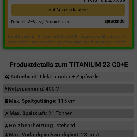
Auf Amazon kaufen*
Preis inkl. MwSt., zzgl. Versandkosten
Zuletzt aktualisiert am 18. Dezember 2023 um 21:50 . Ich weise darauf hin, dass sich die
hier angezeigten Preise inzwischen geändert haben können. Alle Angaben ohne Gewähr.
Produktdetails zum
TITANIUM 23 CD+E
Antriebsart:
Elektromotor + Zapfwelle
Netzspannung:
400 V
Max. Spaltgutlänge:
115 cm
Max. Spaltkraft:
21 Tonnen
Holzbearbeitung:
stehend
Max. Vorlaufgeschwindigkeit:
28 cm/s