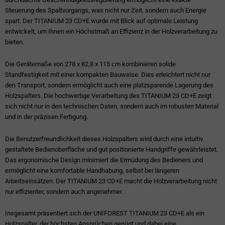
Steuerung des Spaltvorgangs, was nicht nur Zeit, sondern auch Energie
spart. Der TITANIUM 23 CD+E wurde mit Blick auf optimale Leistung
entwickelt, um Ihnen ein Höchstmaß an Effizienz in der Holzverarbeitung zu
bieten.
Die Gerätemaße von 278 x 82,8 x 115 cm kombinieren solide
Standfestigkeit mit einer kompakten Bauweise. Dies erleichtert nicht nur
den Transport, sondern ermöglicht auch eine platzsparende Lagerung des
Holzspalters. Die hochwertige Verarbeitung des TITANIUM 23 CD+E zeigt
sich nicht nur in den technischen Daten, sondern auch im robusten Material
und in der präzisen Fertigung.
Die Benutzerfreundlichkeit dieses Holzspalters wird durch eine intuitiv
gestaltete Bedienoberfläche und gut positionierte Handgriffe gewährleistet.
Das ergonomische Design minimiert die Ermüdung des Bedieners und
ermöglicht eine komfortable Handhabung, selbst bei längeren
Arbeitseinsätzen. Der TITANIUM 23 CD+E macht die Holzverarbeitung nicht
nur effizienter, sondern auch angenehmer.
Insgesamt präsentiert sich der UNIFOREST TITANIUM 23 CD+E als ein
Holzspalter, der höchsten Ansprüchen genügt und dabei eine