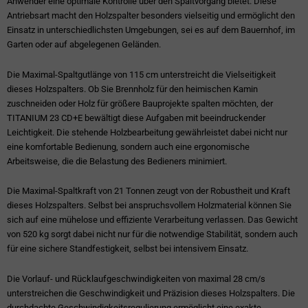
Anwender eine optimale Kontrolle über den Spaltvorgang bietet. Diese
Antriebsart macht den Holzspalter besonders vielseitig und ermöglicht den
Einsatz in unterschiedlichsten Umgebungen, sei es auf dem Bauernhof, im
Garten oder auf abgelegenen Geländen.
Die Maximal-Spaltgutlänge von 115 cm unterstreicht die Vielseitigkeit
dieses Holzspalters. Ob Sie Brennholz für den heimischen Kamin
zuschneiden oder Holz für größere Bauprojekte spalten möchten, der
TITANIUM 23 CD+E bewältigt diese Aufgaben mit beeindruckender
Leichtigkeit. Die stehende Holzbearbeitung gewährleistet dabei nicht nur
eine komfortable Bedienung, sondern auch eine ergonomische
Arbeitsweise, die die Belastung des Bedieners minimiert.
Die Maximal-Spaltkraft von 21 Tonnen zeugt von der Robustheit und Kraft
dieses Holzspalters. Selbst bei anspruchsvollem Holzmaterial können Sie
sich auf eine mühelose und effiziente Verarbeitung verlassen. Das Gewicht
von 520 kg sorgt dabei nicht nur für die notwendige Stabilität, sondern auch
für eine sichere Standfestigkeit, selbst bei intensivem Einsatz.
Die Vorlauf- und Rücklaufgeschwindigkeiten von maximal 28 cm/s
unterstreichen die Geschwindigkeit und Präzision dieses Holzspalters. Die
durchdachte Geschwindigkeitsregulierung ermöglicht eine exakte