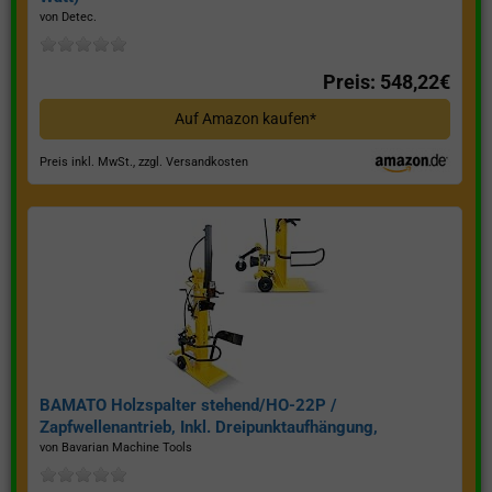
von Detec.
Preis: 548,22€
Auf Amazon kaufen*
Preis inkl. MwSt., zzgl. Versandkosten
BAMATO Holzspalter stehend/HO-22P /
Zapfwellenantrieb, Inkl. Dreipunktaufhängung,
Spaltkraft 22 Tonnen*
von Bavarian Machine Tools