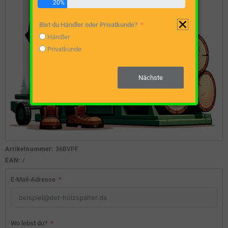
20%
Bist du Händler oder Privatkunde?
Händler
Privatkunde
Nächste
Artikelnummer:
36BVPF
EAN:
/
E-Mail-Adresse
Wo lebst du?