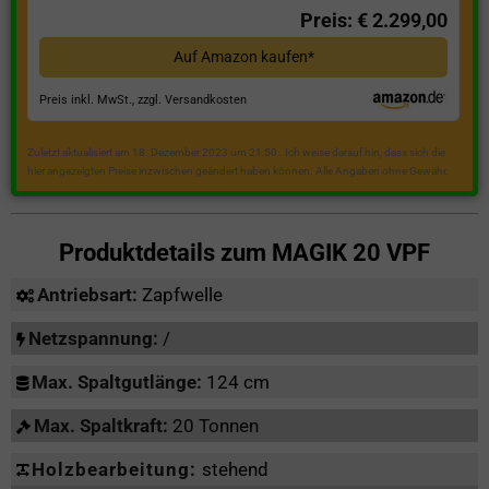
Preis: € 2.299,00
Auf Amazon kaufen*
Preis inkl. MwSt., zzgl. Versandkosten
Zuletzt aktualisiert am 18. Dezember 2023 um 21:50 . Ich weise darauf hin, dass sich die
hier angezeigten Preise inzwischen geändert haben können. Alle Angaben ohne Gewähr.
Produktdetails zum
MAGIK 20 VPF
Antriebsart:
Zapfwelle
Netzspannung:
/
Max. Spaltgutlänge:
124 cm
Max. Spaltkraft:
20 Tonnen
Holzbearbeitung:
stehend