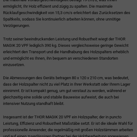
ermöglicht, Ihr Holz effizient und zügig zu spalten. Die maximale
Rücklaufgeschwindigkeit von 15,3 cm/s erleichtert das Zurücksetzen des
Spaltkeils, sodass Sie kontinuierlich arbeiten können, ohne unnötige
Verzögerungen.
Trotz seiner beeindruckenden Leistung und Robustheit wiegt der THOR
MAGIK 20 VPF lediglich 390 kg. Dieses vergleichsweise geringe Gewicht
erleichtert den Transport und die Handhabung des Holzspalters erheblich
und ermöglicht es Ihnen, ihn bequem an verschiedenen Standorten
einzusetzen.
Die Abmessungen des Geräts betragen 80 x 120 x 210 cm, was bedeutet,
dass der Holzspalter nicht zu viel Platz in Ihrer Werkstatt oder Ihrem Lager
einnimmt. Er ist kompakt genug, um gut verstaut zu werden, während er
gleichzeitig eine solide und stabile Bauweise aufweist, die auch bei
intensiver Nutzung standhaft bleibt.
Insgesamt ist der THOR MAGIK 20 VPF ein Holzspalter, der in puncto
Leistung, Effizienz und Robustheit Maßstäbe setzt. Er ist die ideale Wahl für
professionelle Anwender, die regelmäßig mit großen Holzstämmen arbeiten
und auf einen zuverlässigen Partner bei der Holzbearbeitung angewiesen