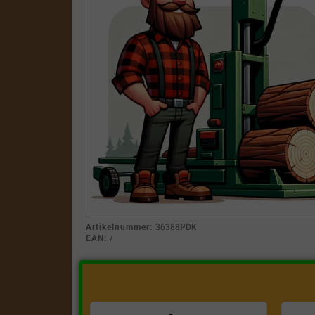
Artikelnummer:
36388PDK
EAN:
/