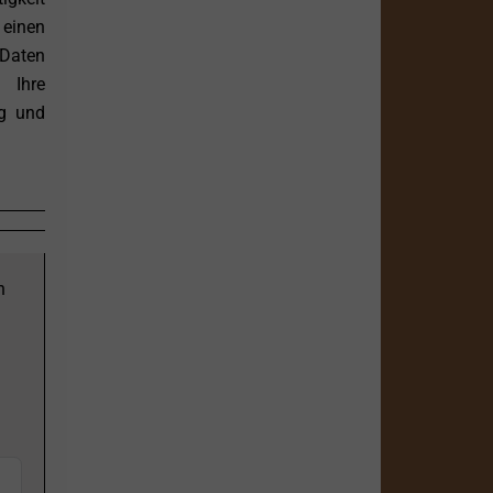
 einen
 Daten
 Ihre
ng und
n