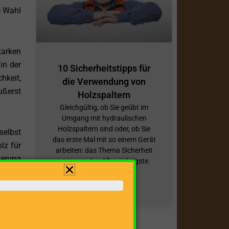
e Wahl
tarken
in der
10 Sicherheitstipps für
hkeit,
die Verwendung von
ußerst
Holzspaltern
Gleichgültig, ob Sie geübt im
Umgang mit hydraulischen
Holzspaltern sind oder, ob Sie
selbst
das erste Mal mit so einem Gerät
lz für
arbeiten: das Thema Sicherheit
derung
ist immer das Allerwichtigste.
Selbst, wenn
ZUM BEITRAG »
ern zu
.