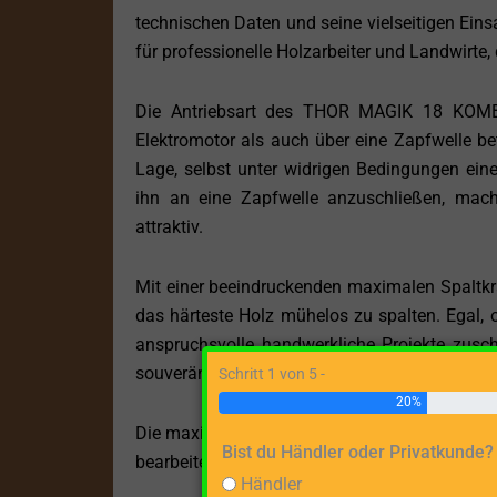
technischen Daten und seine vielseitigen Einsa
für professionelle Holzarbeiter und Landwirte, d
Die Antriebsart des THOR MAGIK 18 KOMBI i
Elektromotor als auch über eine Zapfwelle be
Lage, selbst unter widrigen Bedingungen eine
ihn an eine Zapfwelle anzuschließen, mac
attraktiv.
Mit einer beeindruckenden maximalen Spaltkr
das härteste Holz mühelos zu spalten. Egal, 
anspruchsvolle handwerkliche Projekte zusch
souverän.
Schritt 1 von 5 -
20%
Die maximale Spaltgutlänge von 124 cm ermögl
Bist du Händler oder Privatkunde?
bearbeiten. Dies spart Zeit und Aufwand erhebli
Händler