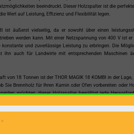
tzmöglichkeiten beeindruckt. Dieser Holzspalter ist die perfekt
ie Wert auf Leistung, Effizienz und Flexibilität legen.
st äußerst vielseitig, da er sowohl über einen leistungss
trieben werden kann. Mit einer Netzspannung von 400 V ist er 
 konstante und zuverlässige Leistung zu erbringen. Die Möglic
ht ihn auch für Landwirte mit entsprechenden Maschinen ä
aft von 18 Tonnen ist der THOR MAGIK 18 KOMBI in der Lage, 
ob Sie Brennholz für Ihren Kamin oder Ofen vorbereiten oder Ho
neiden möchten, dieser Holzspalter bewältigt jede Herausfor
icht es Ihnen, auch lange Holzstücke ohne vorheriges Zerklein
ch und steigert Ihre Effizienz bei der Holzbearbeitung erheblich