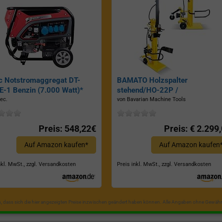
c Notstromaggregat DT-
BAMATO Holzspalter
-1 Benzin (7.000 Watt)*
stehend/HO-22P /
Zapfwellenantrieb, Inkl.
ec.
von Bavarian Machine Tools
Dreipunktaufhängung, Spaltkraf
22 Tonnen*
Preis: 548,22€
Preis: € 2.299
Auf Amazon kaufen*
Auf Amazon kaufen
nkl. MwSt., zzgl. Versandkosten
Preis inkl. MwSt., zzgl. Versandkosten
in, dass sich die hier angezeigten Preise inzwischen geändert haben können. Alle Angaben ohne Gewähr