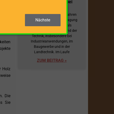
Traktorhydraulik bei
Holzspaltern
 lange
Schon seit mehr als 100 Jahren
Nächste
ist die hydraulische Übertragung
t Ihre
von Kräften mittels Öl als
Übertragungsmedium Stand der
Technik, insbesondere bei
Industrieanwendungen, im
keiten
Baugewerbe und in der
ojekte
Landtechnik. Im Laufe
ZUM BEITRAG »
r Holz
sweise
n. Die
ss Sie