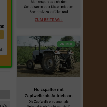
Man erspart es sich, den
Schubkarren oder Kisten mit dem
Brennholz zu befüllen und
t
ZUM BEITRAG »
,00
*
ANTRIEB
.
Holzspalter mit
s
Zapfwelle als Antriebsart
Die Zapfwelle wird auch als
cm/s
Nebenabtrieb (nicht -antrieb!)