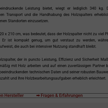
ruckende Leistung bietet, wiegt er lediglich 340 kg. D
t den Transport und die Handhabung des Holzspalters erhebli
enen Standorten einzusetzen.
 x 210 cm, was bedeutet, dass der Holzspalter nicht zu viel Pl
t. Er ist kompakt genug, um gut verstaut zu werden, währ
ufweist, die auch bei intensiver Nutzung standhaft bleibt.
spalter, der in puncto Leistung, Effizienz und Sicherheit Ma
gelmäßig mit Holz arbeiten und auf einen zuverlässigen Partner b
beeindruckenden technischen Daten und seiner robusten Bauwei
auszahlt und Ihre Holzbearbeitungsaufgaben erheblich erleichtert.
n Hersteller
➡ Fragen & Erfahrungen