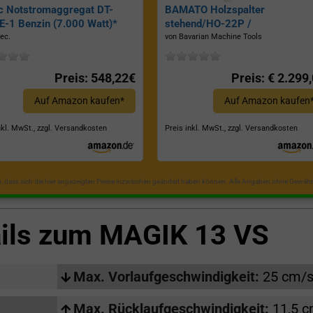
c Notstromaggregat DT-
BAMATO Holzspalter
-1 Benzin (7.000 Watt)*
stehend/HO-22P /
Zapfwellenantrieb, Inkl.
ec.
von Bavarian Machine Tools
Dreipunktaufhängung, Spaltkraf
22 Tonnen*
Preis: 548,22€
Preis: € 2.299
Auf Amazon kaufen*
Auf Amazon kaufen
nkl. MwSt., zzgl. Versandkosten
Preis inkl. MwSt., zzgl. Versandkosten
in, dass sich die hier angezeigten Preise inzwischen geändert haben können. Alle Angaben ohne Gewähr
ails zum
MAGIK 13 VS
Max. Vorlaufgeschwindigkeit:
25 cm/
Max. Rücklaufgeschwindigkeit:
11,5 