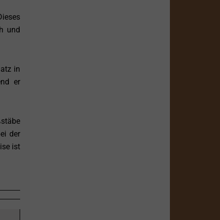
ieses
ch und
atz in
end er
ßstäbe
ei der
se ist