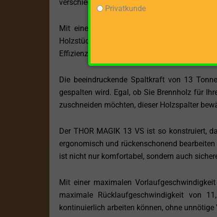
verschiedenen Orten ohne Abhängigkeit von ei
Privatkunde
Mit einer maximalen Spaltgutlänge von 12
Holzstücke ohne vorheriges Zerkleinern zu v
Effizienz bei der Holzbearbeitung erheblich.
Die beeindruckende Spaltkraft von 13 Tonnen
gespalten wird. Egal, ob Sie Brennholz für Ih
zuschneiden möchten, dieser Holzspalter bewä
Der THOR MAGIK 13 VS ist so konstruiert, da
ergonomisch und rückenschonend bearbeiten 
ist nicht nur komfortabel, sondern auch sicher
Mit einer maximalen Vorlaufgeschwindigkeit
maximale Rücklaufgeschwindigkeit von 11,
kontinuierlich arbeiten können, ohne unnötige