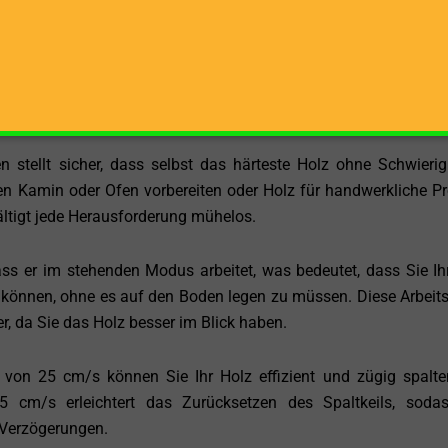
ner externen Stromversorgung einzusetzen.
4 cm bietet der THOR MAGIK 13 VS die Möglichkeit, selbst
erarbeiten. Dies spart Zeit und Aufwand erheblich und erhöh
 stellt sicher, dass selbst das härteste Holz ohne Schwierig
ren Kamin oder Ofen vorbereiten oder Holz für handwerkliche Pr
ltigt jede Herausforderung mühelos.
ss er im stehenden Modus arbeitet, was bedeutet, dass Sie Ih
können, ohne es auf den Boden legen zu müssen. Diese Arbeit
er, da Sie das Holz besser im Blick haben.
 von 25 cm/s können Sie Ihr Holz effizient und zügig spalte
5 cm/s erleichtert das Zurücksetzen des Spaltkeils, soda
 Verzögerungen.