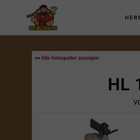
Zum
Inhalt
HER
springen
>>
Alle Holzspalter anzeigen
HL 
v