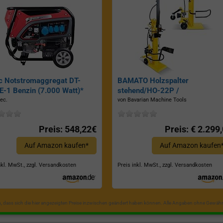
c Notstromaggregat DT-
BAMATO Holzspalter
-1 Benzin (7.000 Watt)*
stehend/HO-22P /
Zapfwellenantrieb, Inkl.
ec.
von Bavarian Machine Tools
Dreipunktaufhängung, Spaltkraf
22 Tonnen*
Preis: 548,22€
Preis: € 2.299
Auf Amazon kaufen*
Auf Amazon kaufen
nkl. MwSt., zzgl. Versandkosten
Preis inkl. MwSt., zzgl. Versandkosten
in, dass sich die hier angezeigten Preise inzwischen geändert haben können. Alle Angaben ohne Gewähr