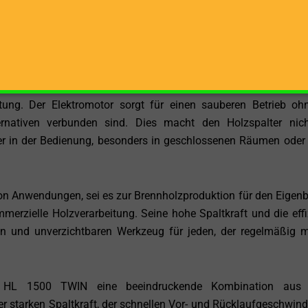
arbeiten, ohne lange Einarbeitungszeiten. So können Sie sich vo
 sich nicht mit komplizierten Einstellungen auseinandersetzen
kzeug für sowohl erfahrene als auch unerfahrene Nutzer.
Benutzerfreundlichkeit ist der HL 1500 TWIN auch ein Beispi
tung. Der Elektromotor sorgt für einen sauberen Betrieb oh
ernativen verbunden sind. Dies macht den Holzspalter nic
r in der Bedienung, besonders in geschlossenen Räumen oder 
von Anwendungen, sei es zur Brennholzproduktion für den Eigenb
mmerzielle Holzverarbeitung. Seine hohe Spaltkraft und die effi
n und unverzichtbaren Werkzeug für jeden, der regelmäßig m
 HL 1500 TWIN eine beeindruckende Kombination aus K
r starken Spaltkraft, der schnellen Vor- und Rücklaufgeschwindi