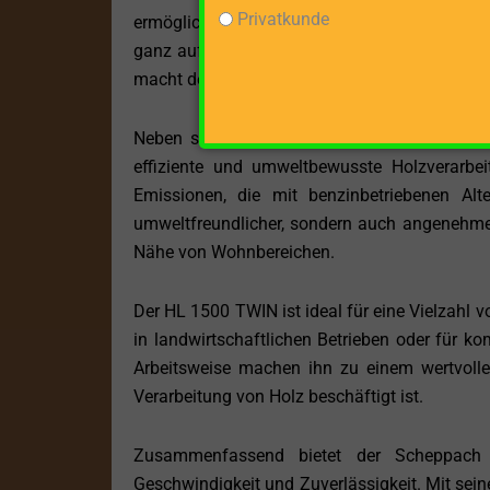
Privatkunde
ermöglichen es Ihnen, schnell und effektiv zu 
ganz auf die Arbeit konzentrieren und müssen
macht den HL 1500 TWIN zu einem idealen Wer
Neben seiner beeindruckenden Leistung und 
effiziente und umweltbewusste Holzverarbei
Emissionen, die mit benzinbetriebenen Alt
umweltfreundlicher, sondern auch angenehme
Nähe von Wohnbereichen.
Der HL 1500 TWIN ist ideal für eine Vielzahl 
in landwirtschaftlichen Betrieben oder für ko
Arbeitsweise machen ihn zu einem wertvolle
Verarbeitung von Holz beschäftigt ist.
Zusammenfassend bietet der Scheppach
Geschwindigkeit und Zuverlässigkeit. Mit seine