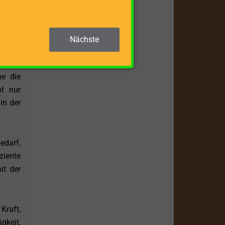
ll und
. Dies
Nächste
el für
ne die
ht nur
in der
edarf,
ziente
it der
raft,
gkeit,