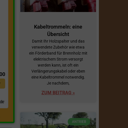
Kabeltrommeln: eine
Übersicht
Damit Ihr Holzspalter und das
verwendete Zubehör wie etwa
ein Förderband für Brennholz mit
elektrischem Strom versorgt
t
werden kann, ist oft ein
Verlängerungskabel oder eben
,00
eine Kabeltrommel notwendig.
Je nachdem,
*
ZUM BEITRAG »
.
ANTRIEB