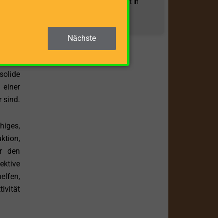
Gelangt erst einmal Luft in
ng des
ZUM BEITRAG »
cherer
Nächste
 nicht
solide
 einer
 sind.
higes,
ktion,
ür den
ektive
elfen,
tivität