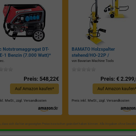
c Notstromaggregat DT-
BAMATO Holzspalter
-1 Benzin (7.000 Watt)*
stehend/HO-22P /
Zapfwellenantrieb, Inkl.
ec.
von Bavarian Machine Tools
Dreipunktaufhängung, Spaltkraf
22 Tonnen*
Preis: 548,22€
Preis: € 2.299
Auf Amazon kaufen*
Auf Amazon kaufen
nkl. MwSt., zzgl. Versandkosten
Preis inkl. MwSt., zzgl. Versandkosten
in, dass sich die hier angezeigten Preise inzwischen geändert haben können. Alle Angaben ohne Gewähr