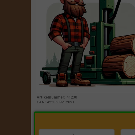
Artikelnummer:
41230
EAN:
4250509212091