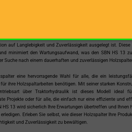
türlichen, aufrechten Position zu arbeiten, was die Belastu
der Holzbearbeitung ist nicht nur komfortabler, sondern auch si
palter zu einer angenehmeren Erfahrung macht.
S 13 robust und stabil, und während die genauen Gerätemaße
ion auf Langlebigkeit und Zuverlässigkeit ausgelegt ist. Diese 
 und minimiert den Wartungsaufwand, was den SBN HS 13 zu
 der Suche nach einem dauerhaften und zuverlässigen Holzspalter
ter eine hervorragende Wahl für alle, die ein leistungsfä
ür ihre Holzspaltarbeiten benötigen. Mit seiner starken Konstru
triebsart über Traktorhydraulik ist dieses Modell ideal f
e Projekte oder für alle, die einfach nur eine effiziente und eff
HS 13 wird sicherlich Ihre Erwartungen übertreffen und Ihnen h
 erledigen. Erleben Sie selbst, wie dieser Holzspalter Ihre Produk
chtigkeit und Zuverlässigkeit zu bewältigen.