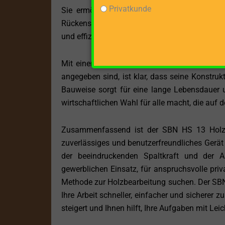
Privatkunde
Sie ermöglicht es dem Benutzer, in einer na
Rückens und der Gelenke minimiert. Diese Art 
und effizienter, was die Arbeit mit dem Holzs
Mit einem Gewicht von 175 kg ist der SBN H
angegeben sind, ist klar, dass seine Konstrukt
Bauweise sorgt für eine lange Lebensdauer
wirtschaftlichen Wahl für alle macht, die auf
Zusammenfassend ist der SBN HS 13 Holzspal
zuverlässiges und benutzerfreundliches Gerät f
der beeindruckenden Spaltkraft und der An
gewerblichen Einsatz, für anspruchsvolle privat
Methode zur Holzbearbeitung suchen. Der SBN 
Ihre Arbeit schneller, einfacher und sicherer zu
steigert und Ihnen hilft, Ihre Aufgaben mit Lei