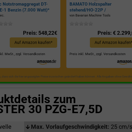
c Notstromaggregat DT-
BAMATO Holzspalter
-1 Benzin (7.000 Watt)*
stehend/HO-22P /
Zapfwellenantrieb, Inkl.
ec.
von Bavarian Machine Tools
Dreipunktaufhängung, Spaltkraf
22 Tonnen*
Preis: 548,22€
Preis: € 2.299
Auf Amazon kaufen*
Auf Amazon kaufen
nkl. MwSt., zzgl. Versandkosten
Preis inkl. MwSt., zzgl. Versandkosten
in, dass sich die hier angezeigten Preise inzwischen geändert haben können. Alle Angaben ohne Gewähr
uktdetails zum
TER 30 PZG-E7,5D
welle
Max. Vorlaufgeschwindigkeit:
25 cm/