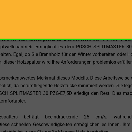
ein erstklassiger Holzspalter, der mit einer beeindruck
ntrieb arbeitet, um Ihnen eine herausragende Leistung und Eff
spannung von 400 V, einer maximalen Spaltgutlänge von 125 
odell Maßstäbe in Sachen Leistung und Zuverlässigkeit.
rs ist sein leistungsstarker Elektromotor, der mit 400 V bet
 Zapfwellenantrieb ermöglicht es dem POSCH SPLITMASTER 3
lten. Egal, ob Sie Brennholz für den Winter vorbereiten oder Ho
 dieser Holzspalter wird Ihre Anforderungen problemlos erfüllen
s bemerkenswertes Merkmal dieses Modells. Diese Arbeitsweise 
eblich, da herumfliegende Holzstücke minimiert werden. Sie leg
POSCH SPLITMASTER 30 PZG-E7,5D erledigt den Rest. Dies mac
komfortabler.
lzspalters beträgt beeindruckende 25 cm/s, währen
iese schnellen Geschwindigkeiten ermöglichen es Ihnen, Ihre 