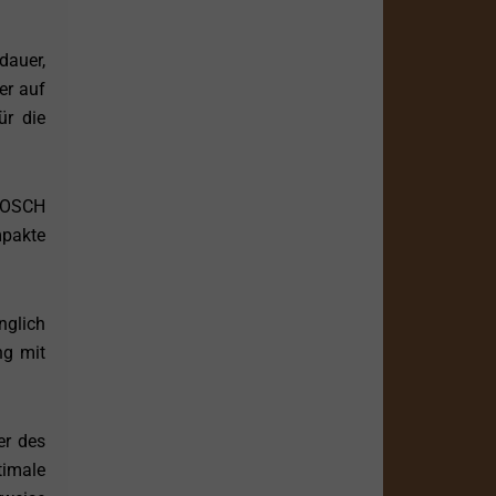
dauer,
er auf
ür die
 POSCH
mpakte
nglich
ng mit
er des
timale