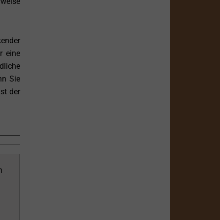
rweise
ender
r eine
dliche
nn Sie
st der
n