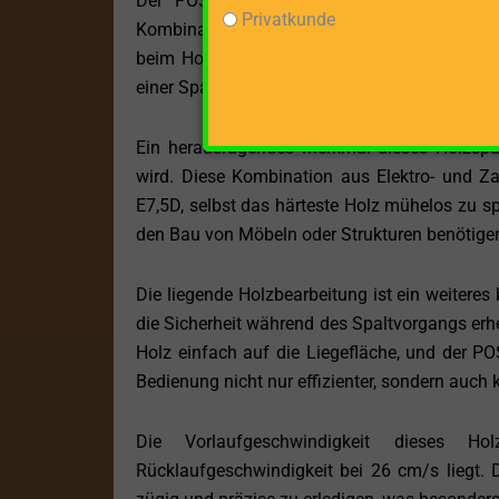
Der POSCH SPLITMASTER 30 PZG-E7,5D ist 
Privatkunde
Kombination aus Elektromotor und Zapfwellena
beim Holzspalten zu bieten. Mit einer Netz
einer Spaltkraft von 30 Tonnen setzt dieses M
Ein herausragendes Merkmal dieses Holzspalte
wird. Diese Kombination aus Elektro- und
E7,5D, selbst das härteste Holz mühelos zu spa
den Bau von Möbeln oder Strukturen benötigen,
Die liegende Holzbearbeitung ist ein weitere
die Sicherheit während des Spaltvorgangs erh
Holz einfach auf die Liegefläche, und der 
Bedienung nicht nur effizienter, sondern auch 
Die Vorlaufgeschwindigkeit dieses Ho
Rücklaufgeschwindigkeit bei 26 cm/s liegt. D