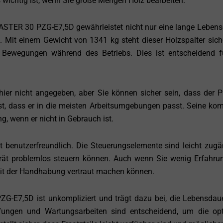
 wichtig ist, wenn Sie große Mengen Holz bearbeiten.
STER 30 PZG-E7,5D gewährleistet nicht nur eine lange Lebens
. Mit einem Gewicht von 1341 kg steht dieser Holzspalter sich
Bewegungen während des Betriebs. Dies ist entscheidend f
er nicht angegeben, aber Sie können sicher sein, dass der
t, dass er in die meisten Arbeitsumgebungen passt. Seine ko
, wenn er nicht in Gebrauch ist.
t benutzerfreundlich. Die Steuerungselemente sind leicht zugä
rät problemlos steuern können. Auch wenn Sie wenig Erfahru
mit der Handhabung vertraut machen können.
E7,5D ist unkompliziert und trägt dazu bei, die Lebensdau
fungen und Wartungsarbeiten sind entscheidend, um die op