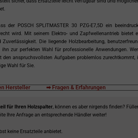
stellt sicher, dass Ersatzteile leicht verfügbar sind und mögliche
et.
ss der POSCH SPLITMASTER 30 PZG-E7,5D ein beeindruck
echt wird. Mit seinem Elektro- und Zapfwellenantrieb bietet e
uverlässigkeit. Die liegende Holzbearbeitung, benutzerfreun
ihn zur perfekten Wahl für professionelle Anwendungen. We
it den anspruchsvollsten Aufgaben problemlos zurechtkommt, i
e Wahl für Sie.
n Hersteller
➡ Fragen & Erfahrungen
eil für Ihren Holzspalter
, können es aber nirgends finden? Fülle
ite Ihre Anfrage an entsprechende Händler weiter!
st keine Ersatzteile anbietet.