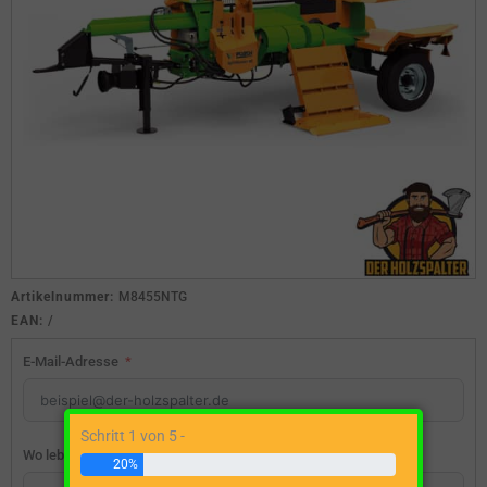
Artikelnummer:
M8455NTG
EAN:
/
E-Mail-Adresse
Schritt 1 von 5 -
Wo lebst du?
20%