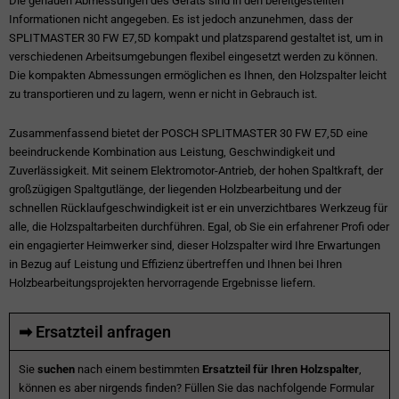
Die genauen Abmessungen des Geräts sind in den bereitgestellten
Informationen nicht angegeben. Es ist jedoch anzunehmen, dass der
SPLITMASTER 30 FW E7,5D kompakt und platzsparend gestaltet ist, um in
verschiedenen Arbeitsumgebungen flexibel eingesetzt werden zu können.
Die kompakten Abmessungen ermöglichen es Ihnen, den Holzspalter leicht
zu transportieren und zu lagern, wenn er nicht in Gebrauch ist.
Zusammenfassend bietet der POSCH SPLITMASTER 30 FW E7,5D eine
beeindruckende Kombination aus Leistung, Geschwindigkeit und
Zuverlässigkeit. Mit seinem Elektromotor-Antrieb, der hohen Spaltkraft, der
großzügigen Spaltgutlänge, der liegenden Holzbearbeitung und der
schnellen Rücklaufgeschwindigkeit ist er ein unverzichtbares Werkzeug für
alle, die Holzspaltarbeiten durchführen. Egal, ob Sie ein erfahrener Profi oder
ein engagierter Heimwerker sind, dieser Holzspalter wird Ihre Erwartungen
in Bezug auf Leistung und Effizienz übertreffen und Ihnen bei Ihren
Holzbearbeitungsprojekten hervorragende Ergebnisse liefern.
➡ Ersatzteil anfragen
Sie
suchen
nach einem bestimmten
Ersatzteil für Ihren Holzspalter
,
können es aber nirgends finden? Füllen Sie das nachfolgende Formular