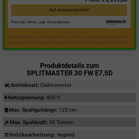
Auf Amazon kaufen*
Preis inkl. MwSt., zzgl. Versandkosten
Zuletzt aktualisiert am 18. Dezember 2023 um 21:50 . Ich weise darauf hin, dass sich die
hier angezeigten Preise inzwischen geändert haben können. Alle Angaben ohne Gewähr.
Produktdetails zum
SPLITMASTER 30 FW E7,5D
Antriebsart:
Elektromotor
Netzspannung:
400 V
Max. Spaltgutlänge:
125 cm
Max. Spaltkraft:
30 Tonnen
Holzbearbeitung:
liegend