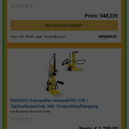
Preis: 548,22€
Auf Amazon kaufen*
Preis inkl. MwSt., zzgl. Versandkosten
BAMATO Holzspalter stehend/HO-22P /
Zapfwellenantrieb, Inkl. Dreipunktaufhängung,
Spaltkraft 22 Tonnen*
von Bavarian Machine Tools
Preis: € 2.299,00