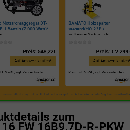
c Notstromaggregat DT-
BAMATO Holzspalter
-1 Benzin (7.000 Watt)*
stehend/HO-22P /
Zapfwellenantrieb, Inkl.
ec.
von Bavarian Machine Tools
Dreipunktaufhängung, Spaltkraf
22 Tonnen*
Preis: 548,22€
Preis: € 2.299
Auf Amazon kaufen*
Auf Amazon kaufen
nkl. MwSt., zzgl. Versandkosten
Preis inkl. MwSt., zzgl. Versandkosten
in, dass sich die hier angezeigten Preise inzwischen geändert haben können. Alle Angaben ohne Gewähr
uktdetails zum
16 FW 16B9,7D-R-PKW