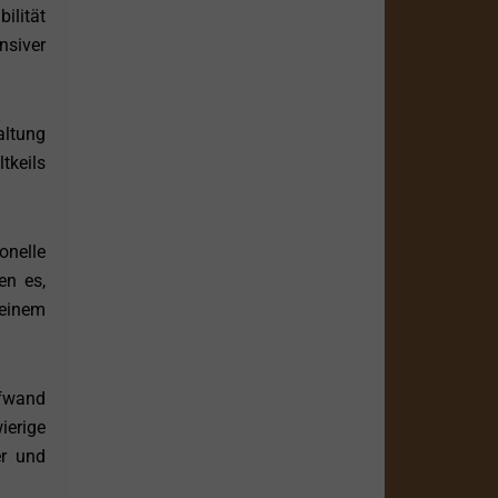
ilität
nsiver
altung
tkeils
onelle
en es,
 einem
ufwand
erige
er und