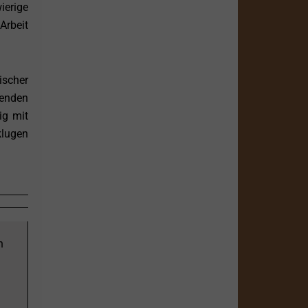
erige
Arbeit
ischer
kenden
ig mit
klugen
n