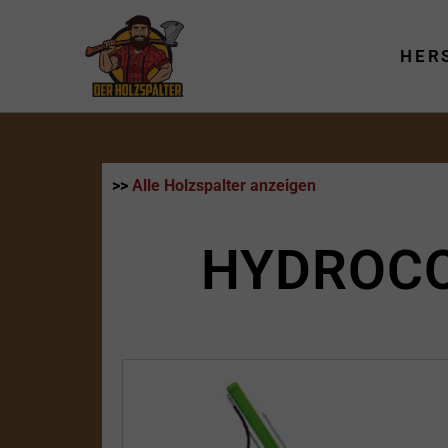
Zum
Inhalt
HER
springen
>>
Alle Holzspalter anzeigen
HYDROCO