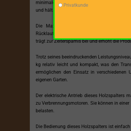
minimale Vibrationen während des Betriebs er
Privatkunde
und hält den Anforderungen im professionelle
Die Max. Vorlaufgeschwindigkeit von 10 c
Rücklaufgeschwindigkeit von 9 cm/s den Spal
trägt zur Zeitersparnis bei und erhöht die Prod
Trotz seines beeindruckenden Leistungsnive
kg relativ leicht und kompakt, was den Tran
ermöglichen den Einsatz in verschiedenen U
eigenen Garten.
Der elektrische Antrieb dieses Holzspalters
zu Verbrennungsmotoren. Sie können in einer
belasten.
Die Bedienung dieses Holzspalters ist einfac