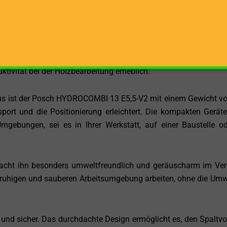
möglicht. Die robuste Bauweise gewährleistet eine lange Leben
n Einsatz stand.
m/s sorgt für eine effiziente Arbeitsweise, während di
tkeil schnell und sicher in die Ausgangsposition zurückführt
uktivität bei der Holzbearbeitung erheblich.
aus ist der Posch HYDROCOMBI 13 E5,5-V2 mit einem Gewicht v
sport und die Positionierung erleichtert. Die kompakten Gerä
mgebungen, sei es in Ihrer Werkstatt, auf einer Baustelle o
 macht ihn besonders umweltfreundlich und geräuscharm im Ver
 ruhigen und sauberen Arbeitsumgebung arbeiten, ohne die Umw
h und sicher. Das durchdachte Design ermöglicht es, den Spaltv