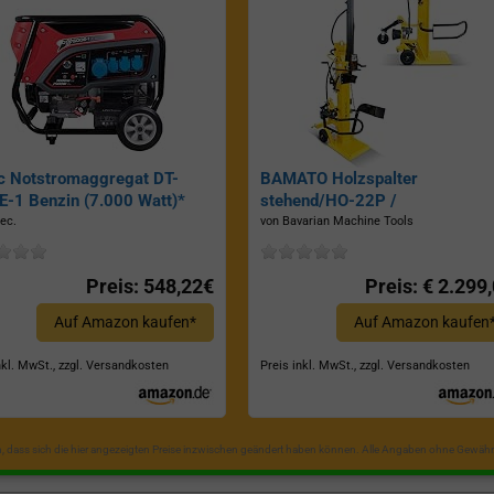
c Notstromaggregat DT-
BAMATO Holzspalter
-1 Benzin (7.000 Watt)*
stehend/HO-22P /
Zapfwellenantrieb, Inkl.
ec.
von Bavarian Machine Tools
Dreipunktaufhängung, Spaltkraf
22 Tonnen*
Preis: 548,22€
Preis: € 2.299
Auf Amazon kaufen*
Auf Amazon kaufen
nkl. MwSt., zzgl. Versandkosten
Preis inkl. MwSt., zzgl. Versandkosten
in, dass sich die hier angezeigten Preise inzwischen geändert haben können. Alle Angaben ohne Gewähr