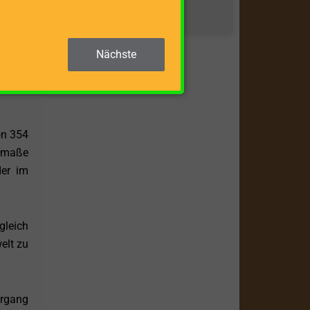
sdauer
ZUM BEITRAG »
Nächste
e Max.
. Dies
on 354
temaße
der im
gleich
elt zu
organg