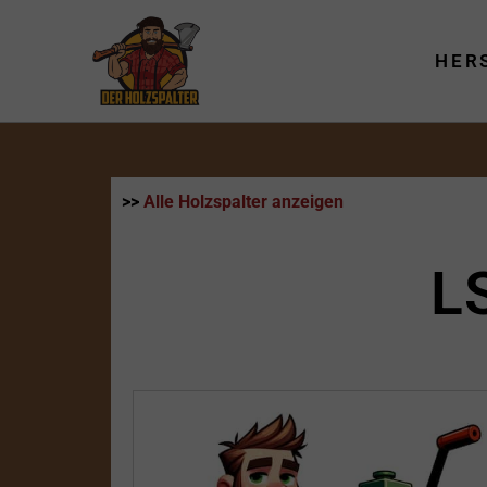
Zum
Inhalt
HER
springen
>>
Alle Holzspalter anzeigen
L