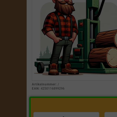
Artikelnummer:
/
EAN:
4250116899296