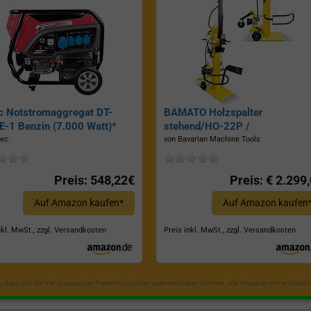
c Notstromaggregat DT-
BAMATO Holzspalter
-1 Benzin (7.000 Watt)*
stehend/HO-22P /
Zapfwellenantrieb, Inkl.
ec.
von Bavarian Machine Tools
Dreipunktaufhängung, Spaltkraf
22 Tonnen*
Preis: 548,22€
Preis: € 2.299
Auf Amazon kaufen*
Auf Amazon kaufen
nkl. MwSt., zzgl. Versandkosten
Preis inkl. MwSt., zzgl. Versandkosten
in, dass sich die hier angezeigten Preise inzwischen geändert haben können. Alle Angaben ohne Gewähr