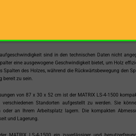
500 diese Aufgabe für Sie erledigt.
Position, was bedeutet, dass das Holz auf einer horizontalen
icherheit während des Betriebs. Die liegende Position ist bes
schnitte zu spalten, was den Arbeitsablauf erheblich erleichtert.
aufgeschwindigkeit sind in den technischen Daten nicht ange
spalter eine ausgewogene Geschwindigkeit bietet, um Holz effizi
s Spalten des Holzes, während die Rückwärtsbewegung den Spa
 bereit zu sein.
sungen von 87 x 30 x 52 cm ist der MATRIX LS-4-1500 kompa
an verschiedenen Standorten aufgestellt zu werden. Sie könn
n oder an Ihrem Arbeitsplatz lagern. Die kompakten Abmes
keit und Lagerung.
er MATRIX LS-4-1500 ein zuverlässiger und benutzerfreund