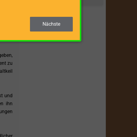
 Ebene
Nächste
onders
geben,
ent zu
ltkeil
kt und
en ihn
sungen
licher