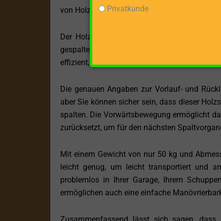
Privatkunde
von Holzstücken machen, da der MATRIX LS-4-1
Der Holzspalter arbeitet in einer liegenden 
gespalten wird. Dies bietet Stabilität und S
effizient, um längere Holzstämme in kürzere Ab
Die genauen Angaben zur Vorlauf- und Rückl
aber Sie können sicher sein, dass dieser Holz
spalten. Die Vorwärtsbewegung ermöglicht da
zurücksetzt, um für den nächsten Spaltvorgang
Mit einem Gewicht von nur 50 kg und Abmes
leicht genug, um leicht transportiert und 
problemlos in Ihrer Garage, Ihrem Schuppe
ermöglichen auch eine einfache Manövrierbar
Zusammenfassend lässt sich sagen, dass d