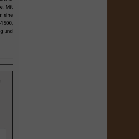
e. Mit
r eine
-1500,
ng und
n