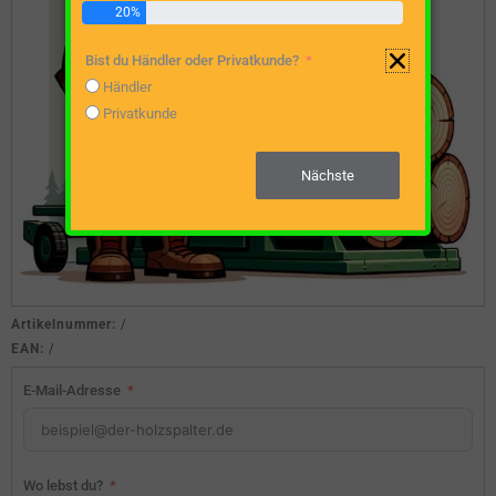
20%
Bist du Händler oder Privatkunde?
Händler
Privatkunde
Nächste
Artikelnummer:
/
EAN:
/
E-Mail-Adresse
Wo lebst du?