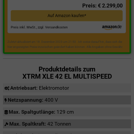
Preis: € 2.299,00
Auf Amazon kaufen*
Preis inkl. MwSt., zzgl. Versandkosten
Zuletzt aktualisiert am 18. Dezember 2023 um 21:50 . Ich weise darauf hin, dass sich die
hier angezeigten Preise inzwischen geändert haben können. Alle Angaben ohne Gewähr.
Produktdetails zum
XTRM XLE 42 EL MULTISPEED
Antriebsart:
Elektromotor
Netzspannung:
400 V
Max. Spaltgutlänge:
129 cm
Max. Spaltkraft:
42 Tonnen