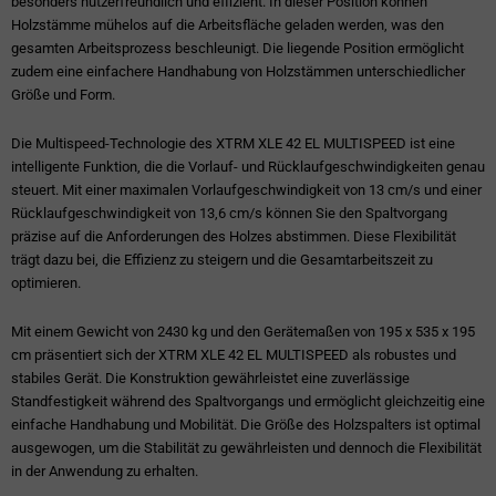
besonders nutzerfreundlich und effizient. In dieser Position können
Holzstämme mühelos auf die Arbeitsfläche geladen werden, was den
gesamten Arbeitsprozess beschleunigt. Die liegende Position ermöglicht
zudem eine einfachere Handhabung von Holzstämmen unterschiedlicher
Größe und Form.
Die Multispeed-Technologie des XTRM XLE 42 EL MULTISPEED ist eine
intelligente Funktion, die die Vorlauf- und Rücklaufgeschwindigkeiten genau
steuert. Mit einer maximalen Vorlaufgeschwindigkeit von 13 cm/s und einer
Rücklaufgeschwindigkeit von 13,6 cm/s können Sie den Spaltvorgang
präzise auf die Anforderungen des Holzes abstimmen. Diese Flexibilität
trägt dazu bei, die Effizienz zu steigern und die Gesamtarbeitszeit zu
optimieren.
Mit einem Gewicht von 2430 kg und den Gerätemaßen von 195 x 535 x 195
cm präsentiert sich der XTRM XLE 42 EL MULTISPEED als robustes und
stabiles Gerät. Die Konstruktion gewährleistet eine zuverlässige
Standfestigkeit während des Spaltvorgangs und ermöglicht gleichzeitig eine
einfache Handhabung und Mobilität. Die Größe des Holzspalters ist optimal
ausgewogen, um die Stabilität zu gewährleisten und dennoch die Flexibilität
in der Anwendung zu erhalten.