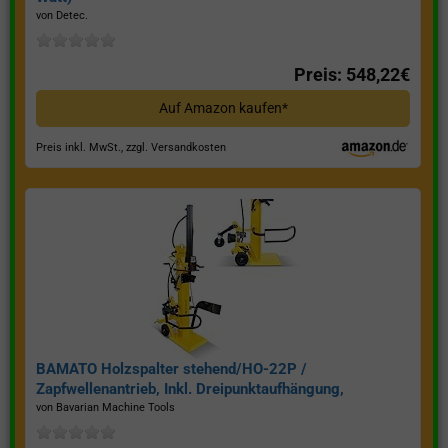
von Detec.
Preis: 548,22€
Auf Amazon kaufen*
Preis inkl. MwSt., zzgl. Versandkosten
BAMATO Holzspalter stehend/HO-22P /
Zapfwellenantrieb, Inkl. Dreipunktaufhängung,
Spaltkraft 22 Tonnen*
von Bavarian Machine Tools