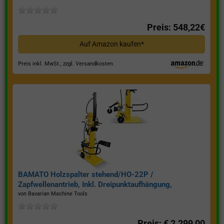
Preis: 548,22€
Auf Amazon kaufen*
Preis inkl. MwSt., zzgl. Versandkosten
BAMATO Holzspalter stehend/HO-22P /
Zapfwellenantrieb, Inkl. Dreipunktaufhängung,
Spaltkraft 22 Tonnen*
von Bavarian Machine Tools
Preis: € 2.299,00