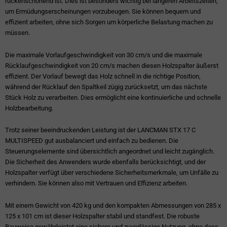
rückenschonend ist. Dies ist besonders wichtig bei längeren Arbeitszeiten,
um Ermüdungserscheinungen vorzubeugen. Sie können bequem und
effizient arbeiten, ohne sich Sorgen um körperliche Belastung machen zu
müssen.
Die maximale Vorlaufgeschwindigkeit von 30 cm/s und die maximale
Rücklaufgeschwindigkeit von 20 cm/s machen diesen Holzspalter äußerst
effizient. Der Vorlauf bewegt das Holz schnell in die richtige Position,
während der Rücklauf den Spaltkeil zügig zurücksetzt, um das nächste
Stück Holz zu verarbeiten. Dies ermöglicht eine kontinuierliche und schnelle
Holzbearbeitung.
Trotz seiner beeindruckenden Leistung ist der LANCMAN STX 17 C
MULTISPEED gut ausbalanciert und einfach zu bedienen. Die
Steuerungselemente sind übersichtlich angeordnet und leicht zugänglich.
Die Sicherheit des Anwenders wurde ebenfalls berücksichtigt, und der
Holzspalter verfügt über verschiedene Sicherheitsmerkmale, um Unfälle zu
verhindern. Sie können also mit Vertrauen und Effizienz arbeiten.
Mit einem Gewicht von 420 kg und den kompakten Abmessungen von 285 x
125 x 101 cm ist dieser Holzspalter stabil und standfest. Die robuste
Bauweise gewährleistet eine sichere und zuverlässige Nutzung, ohne dass