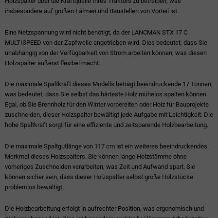
Holzspalter über die Kraftquelle Ihres Traktors zu betreiben, was
insbesondere auf großen Farmen und Baustellen von Vorteil ist.
Eine Netzspannung wird nicht benötigt, da der LANCMAN STX 17 C
MULTISPEED von der Zapfwelle angetrieben wird. Dies bedeutet, dass Sie
unabhängig von der Verfügbarkeit von Strom arbeiten können, was diesen
Holzspalter äußerst flexibel macht.
Die maximale Spaltkraft dieses Modells beträgt beeindruckende 17 Tonnen,
was bedeutet, dass Sie selbst das härteste Holz mühelos spalten können.
Egal, ob Sie Brennholz für den Winter vorbereiten oder Holz für Bauprojekte
zuschneiden, dieser Holzspalter bewältigt jede Aufgabe mit Leichtigkeit. Die
hohe Spaltkraft sorgt für eine effiziente und zeitsparende Holzbearbeitung.
Die maximale Spaltgutlänge von 117 cm ist ein weiteres beeindruckendes
Merkmal dieses Holzspalters. Sie können lange Holzstämme ohne
vorheriges Zuschneiden verarbeiten, was Zeit und Aufwand spart. Sie
können sicher sein, dass dieser Holzspalter selbst große Holzstücke
problemlos bewältigt.
Die Holzbearbeitung erfolgt in aufrechter Position, was ergonomisch und