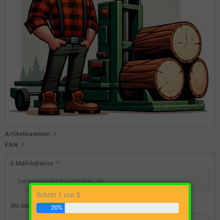
Artikelnummer:
/
EAN:
/
E-Mail-Adresse
Schritt 1 von 5 -
Wo lebst du?
20%