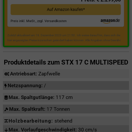
Auf Amazon kaufen*
Preis inkl. MwSt., zzgl. Versandkosten
Zuletzt aktualisiert am 18. Dezember 2023 um 21:50 . Ich weise darauf hin, dass sich die
hier angezeigten Preise inzwischen geändert haben können. Alle Angaben ohne Gewähr.
Produktdetails zum
STX 17 C MULTISPEED
Antriebsart:
Zapfwelle
Netzspannung:
/
Max. Spaltgutlänge:
117 cm
Max. Spaltkraft:
17 Tonnen
Holzbearbeitung:
stehend
Max. Vorlaufgeschwindigkeit:
30 cm/s