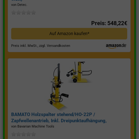
von Detec.
Preis: 548,22€
Auf Amazon kaufen*
Preis inkl. MwSt., zzgl. Versandkosten
BAMATO Holzspalter stehend/HO-22P /
Zapfwellenantrieb, Inkl. Dreipunktaufhängung,
Spaltkraft 22 Tonnen*
von Bavarian Machine Tools