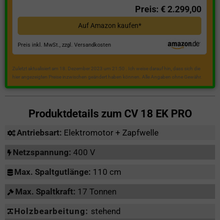
Preis: € 2.299,00
Auf Amazon kaufen*
Preis inkl. MwSt., zzgl. Versandkosten
Zuletzt aktualisiert am 18. Dezember 2023 um 21:50 . Ich weise darauf hin, dass sich die
hier angezeigten Preise inzwischen geändert haben können. Alle Angaben ohne Gewähr.
Produktdetails zum
CV 18 EK PRO
Antriebsart:
Elektromotor + Zapfwelle
Netzspannung:
400 V
Max. Spaltgutlänge:
110 cm
Max. Spaltkraft:
17 Tonnen
Holzbearbeitung:
stehend