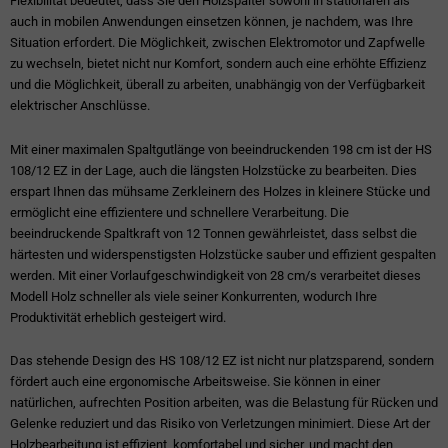
Flexibilität bedeutet, dass Sie den Holzspalter sowohl in stationären als
auch in mobilen Anwendungen einsetzen können, je nachdem, was Ihre
Situation erfordert. Die Möglichkeit, zwischen Elektromotor und Zapfwelle
zu wechseln, bietet nicht nur Komfort, sondern auch eine erhöhte Effizienz
und die Möglichkeit, überall zu arbeiten, unabhängig von der Verfügbarkeit
elektrischer Anschlüsse.
Mit einer maximalen Spaltgutlänge von beeindruckenden 198 cm ist der HS
108/12 EZ in der Lage, auch die längsten Holzstücke zu bearbeiten. Dies
erspart Ihnen das mühsame Zerkleinern des Holzes in kleinere Stücke und
ermöglicht eine effizientere und schnellere Verarbeitung. Die
beeindruckende Spaltkraft von 12 Tonnen gewährleistet, dass selbst die
härtesten und widerspenstigsten Holzstücke sauber und effizient gespalten
werden. Mit einer Vorlaufgeschwindigkeit von 28 cm/s verarbeitet dieses
Modell Holz schneller als viele seiner Konkurrenten, wodurch Ihre
Produktivität erheblich gesteigert wird.
Das stehende Design des HS 108/12 EZ ist nicht nur platzsparend, sondern
fördert auch eine ergonomische Arbeitsweise. Sie können in einer
natürlichen, aufrechten Position arbeiten, was die Belastung für Rücken und
Gelenke reduziert und das Risiko von Verletzungen minimiert. Diese Art der
Holzbearbeitung ist effizient, komfortabel und sicher, und macht den