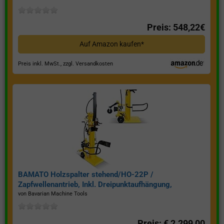
Preis: 548,22€
Auf Amazon kaufen*
Preis inkl. MwSt., zzgl. Versandkosten
BAMATO Holzspalter stehend/HO-22P /
Zapfwellenantrieb, Inkl. Dreipunktaufhängung,
Spaltkraft 22 Tonnen*
von Bavarian Machine Tools
Preis: € 2.299,00