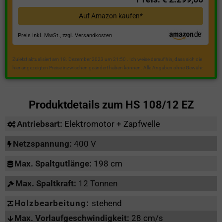
Auf Amazon kaufen*
Preis inkl. MwSt., zzgl. Versandkosten
Zuletzt aktualisiert am 18. Dezember 2023 um 21:50 . Ich weise darauf hin, dass sich die
hier angezeigten Preise inzwischen geändert haben können. Alle Angaben ohne Gewähr.
Produktdetails zum
HS 108/12 EZ
Antriebsart:
Elektromotor + Zapfwelle
Netzspannung:
400 V
Max. Spaltgutlänge:
198 cm
Max. Spaltkraft:
12 Tonnen
Holzbearbeitung:
stehend
Max. Vorlaufgeschwindigkeit:
28 cm/s