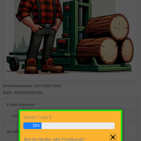
Artikelnummer:
029188KI-9942
EAN:
9007282029188
E-Mail-Adresse
Schritt 1 von 5 -
20%
Wo lebst du?
Bist du Händler oder Privatkunde?