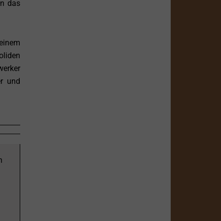
nn das
 einem
oliden
werker
er und
n