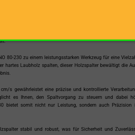
tante Kraft für ein effektives Spalten von Holz.
änge von 54 cm ist dieser Holzspalter ideal für die Verarbeitu
ignet. Die stehende Holzbearbeitungsoption bietet dabei
zient, sondern auch komfortabel ist. Dies ist besonders wichtig
en.
O 80-230 zu einem leistungsstarken Werkzeug für eine Vielza
er hartes Laubholz spalten, dieser Holzspalter bewältigt die A
bnis.
m/s gewährleistet eine präzise und kontrollierte Verarbeitu
glicht es Ihnen, den Spaltvorgang zu steuern und dabei h
0 bietet somit nicht nur Leistung, sondern auch Präzision 
spalter stabil und robust, was für Sicherheit und Zuverläss