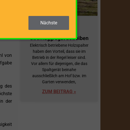
ng von
Nächste
 eine
Holzspalter mit
, wenn
Stromaggregat betreiben
Elektrisch betriebene Holzspalter
haben den Vorteil, dass sie im
hl von
Betrieb in der Regel leiser sind.
ufgabe
Vor allem für diejenigen, die das
Spaltgerät beinahe
ausschließlich am Hof bzw. im
Garten verwenden,
ng des
ZUM BEITRAG »
öchste
in der
igkeit