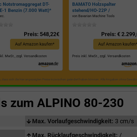
c Notstromaggregat DT-
BAMATO Holzspalter
-1 Benzin (7.000 Watt)*
stehend/HO-22P /
Zapfwellenantrieb, Inkl.
ec.
von Bavarian Machine Tools
Dreipunktaufhängung, Spaltkraf
22 Tonnen*
Preis: 548,22€
Preis: € 2.299
Auf Amazon kaufen*
Auf Amazon kaufen
nkl. MwSt., zzgl. Versandkosten
Preis inkl. MwSt., zzgl. Versandkosten
in, dass sich die hier angezeigten Preise inzwischen geändert haben können. Alle Angaben ohne Gewähr
ls zum
ALPINO 80-230
Max. Vorlaufgeschwindigkeit:
3 cm/s
Max. Rücklaufgeschwindigkeit:
/