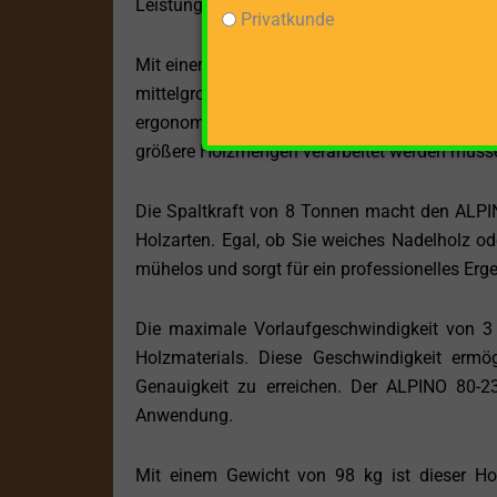
Leistung, sondern gewährleistet auch eine kons
Privatkunde
Mit einer beeindruckenden maximalen Spaltgutl
mittelgroßen bis großen Holzstämmen gee
ergonomische Arbeitsweise, die nicht nur effi
größere Holzmengen verarbeitet werden müss
Die Spaltkraft von 8 Tonnen macht den ALPIN
Holzarten. Egal, ob Sie weiches Nadelholz od
mühelos und sorgt für ein professionelles Erge
Die maximale Vorlaufgeschwindigkeit von 3 c
Holzmaterials. Diese Geschwindigkeit ermö
Genauigkeit zu erreichen. Der ALPINO 80-23
Anwendung.
Mit einem Gewicht von 98 kg ist dieser Holz