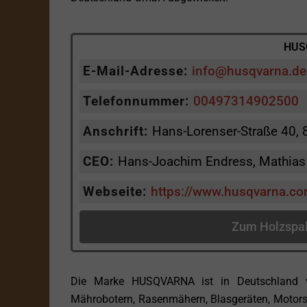
HUS
E-Mail-Adresse:
info@husqvarna.d
Telefonnummer:
00497314902500
Anschrift:
Hans-Lorenser-Straße 40, 
CEO:
Hans-Joachim Endress, Mathias 
Webseite:
https://www.husqvarna.co
Zum Holzspa
Die Marke HUSQVARNA ist in Deutschland vo
Mährobotern, Rasenmähern, Blasgeräten, Motors