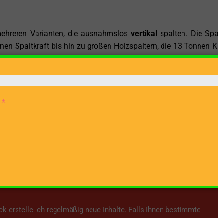
hreren Varianten, die ausnahmslos
vertikal
spalten. Die Spa
nen Spaltkraft bis hin zu großen Holzspaltern, die 13 Tonnen K
oantrieb, Zapfwellen-Antrieb sowie Benzinmotoren
zur Auswahl
ich
eite möchte ich jedem und jeder Interessierten eine Plattform
h umfassend mit dem Thema Holzspalter auseinander zu setzen.
 erstelle ich regelmäßig neue Inhalte. Falls Ihnen bestimmte