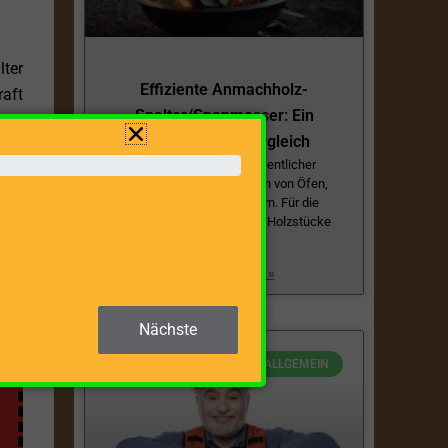
lter
Effiziente Anmachholz-
raft
Spalter/Spanmesser: Ein
Überblick und Vergleich
Anmachholz ist ein wesentlicher
.
Bestandteil beim Anfeuern von Öfen,
Kaminen und Lagerfeuern. Für die
Herstellung dieser kleinen Holzstücke
ist entweder
ZUM BEITRAG »
Nächste
ALLGEMEIN