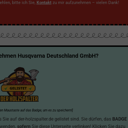
hlen, bitte ich Sie,
Kontakt
zu mir aufzunehmen – vielen Dank!
nehmen Husqvarna Deutschland GmbH?
hten Maustaste auf das Badge, um es zu speichern!]
ie auf der-holzspalter.de gelistet sind. Sie dürfen, das
BADGE
rwenden,
sofern
Sie diese Unterseite verlinken! Klicken Sie dazu