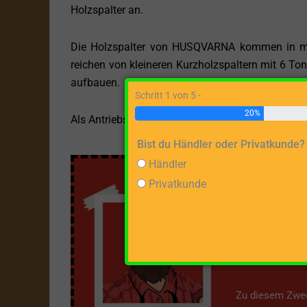
Holzspalter an.
Die Holzspalter von HUSQVARNA kommen in me
reichen von kleineren Kurzholzspaltern mit 6 Ton
aufbauen.
Schritt 1 von 5 -
20%
Als Antriebsvarianten stehen Modelle mit
Elektr
Bist du Händler oder Privatkunde?
Händler
Privatkunde
Über m
Mit dieser Webs
bieten, um sic
Zu diesem Zweck