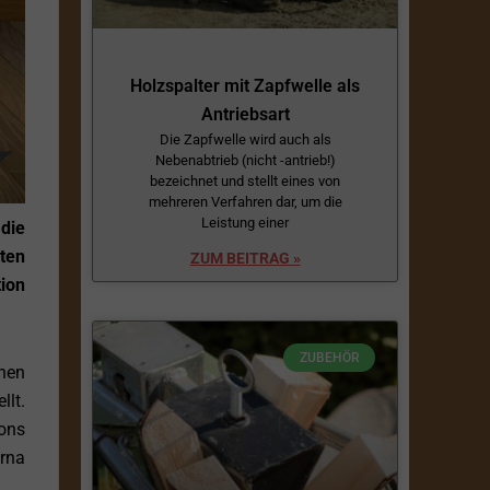
Holzspalter mit Zapfwelle als
Antriebsart
Die Zapfwelle wird auch als
Nebenabtrieb (nicht -antrieb!)
bezeichnet und stellt eines von
mehreren Verfahren dar, um die
Leistung einer
die
ten
ZUM BEITRAG »
ion
ZUBEHÖR
nen
llt.
ons
arna