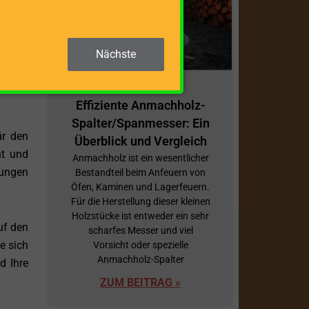
 Ihre
Nächste
er Sie
l eine
Effiziente Anmachholz-
Spalter/Spanmesser: Ein
ür den
Überblick und Vergleich
nt und
Anmachholz ist ein wesentlicher
rungen
Bestandteil beim Anfeuern von
Öfen, Kaminen und Lagerfeuern.
Für die Herstellung dieser kleinen
Holzstücke ist entweder ein sehr
uf den
scharfes Messer und viel
e sich
Vorsicht oder spezielle
Anmachholz-Spalter
d Ihre
ZUM BEITRAG »