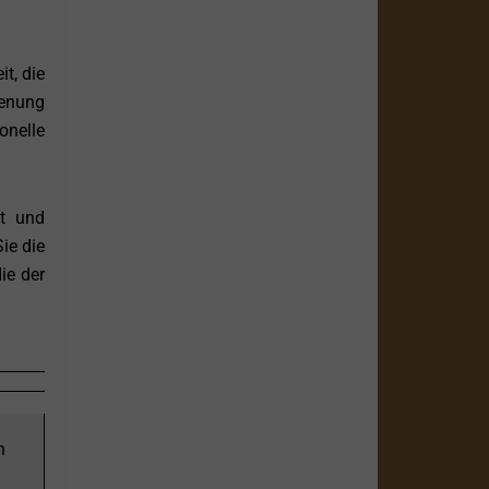
t, die
ienung
onelle
nt und
ie die
ie der
n