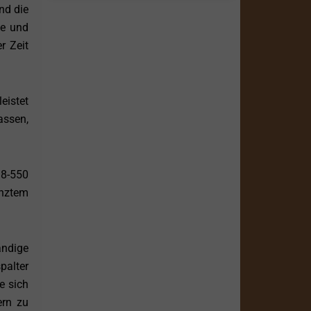
nd die
le und
r Zeit
eistet
assen,
 8-550
enztem
ändige
palter
e sich
ern zu