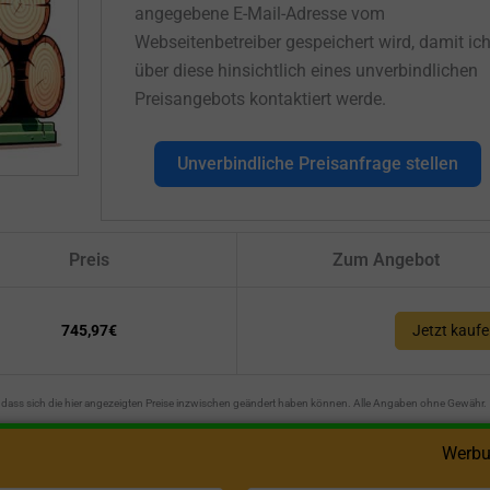
angegebene E-Mail-Adresse vom
Webseitenbetreiber gespeichert wird, damit ic
über diese hinsichtlich eines unverbindlichen
Preisangebots kontaktiert werde.
Unverbindliche Preisanfrage stellen
Preis
Zum Angebot
745,97€
Jetzt kauf
n, dass sich die hier angezeigten Preise inzwischen geändert haben können. Alle Angaben ohne Gewähr.
Werbu