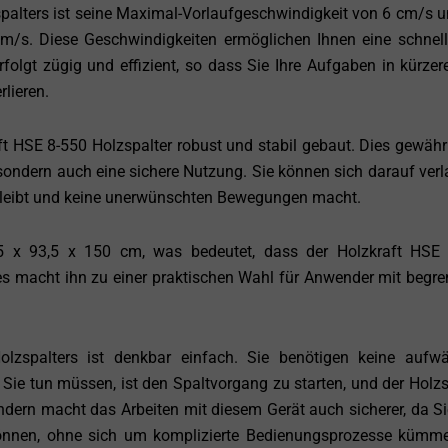
palters ist seine Maximal-Vorlaufgeschwindigkeit von 6 cm/s u
m/s. Diese Geschwindigkeiten ermöglichen Ihnen eine schnel
folgt zügig und effizient, so dass Sie Ihre Aufgaben in kürzere
rlieren.
t HSE 8-550 Holzspalter robust und stabil gebaut. Dies gewährl
sondern auch eine sichere Nutzung. Sie können sich darauf verl
 bleibt und keine unerwünschten Bewegungen macht.
 x 93,5 x 150 cm, was bedeutet, dass der Holzkraft HSE
es macht ihn zu einer praktischen Wahl für Anwender mit begr
lzspalters ist denkbar einfach. Sie benötigen keine aufw
Sie tun müssen, ist den Spaltvorgang zu starten, und der Holzs
sondern macht das Arbeiten mit diesem Gerät auch sicherer, da Si
können, ohne sich um komplizierte Bedienungsprozesse kümm