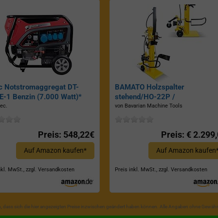
c Notstromaggregat DT-
BAMATO Holzspalter
-1 Benzin (7.000 Watt)*
stehend/HO-22P /
Zapfwellenantrieb, Inkl.
ec.
von Bavarian Machine Tools
Dreipunktaufhängung, Spaltkraf
22 Tonnen*
Preis: 548,22€
Preis: € 2.299
Auf Amazon kaufen*
Auf Amazon kaufen
nkl. MwSt., zzgl. Versandkosten
Preis inkl. MwSt., zzgl. Versandkosten
in, dass sich die hier angezeigten Preise inzwischen geändert haben können. Alle Angaben ohne Gewähr