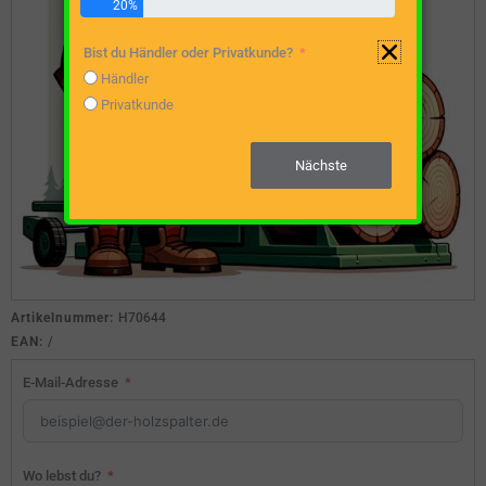
20%
Bist du Händler oder Privatkunde?
Händler
Privatkunde
Nächste
Artikelnummer:
H70644
EAN:
/
E-Mail-Adresse
Wo lebst du?