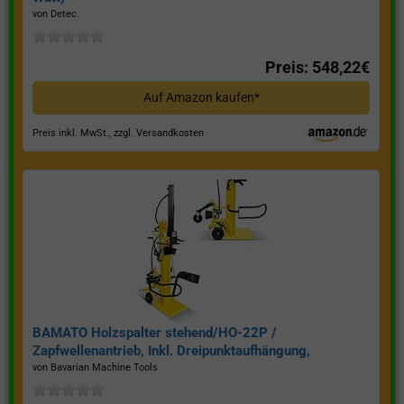
von Detec.
Preis: 548,22€
Auf Amazon kaufen*
Preis inkl. MwSt., zzgl. Versandkosten
BAMATO Holzspalter stehend/HO-22P /
Zapfwellenantrieb, Inkl. Dreipunktaufhängung,
Spaltkraft 22 Tonnen*
von Bavarian Machine Tools