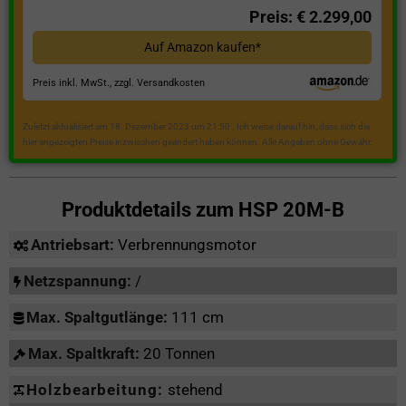
Preis: € 2.299,00
Auf Amazon kaufen*
Preis inkl. MwSt., zzgl. Versandkosten
Zuletzt aktualisiert am 18. Dezember 2023 um 21:50 . Ich weise darauf hin, dass sich die
hier angezeigten Preise inzwischen geändert haben können. Alle Angaben ohne Gewähr.
Produktdetails zum
HSP 20M-B
Antriebsart:
Verbrennungsmotor
Netzspannung:
/
Max. Spaltgutlänge:
111 cm
Max. Spaltkraft:
20 Tonnen
Holzbearbeitung:
stehend