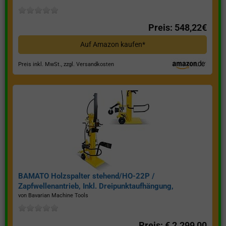
Preis: 548,22€
Auf Amazon kaufen*
Preis inkl. MwSt., zzgl. Versandkosten
BAMATO Holzspalter stehend/HO-22P /
Zapfwellenantrieb, Inkl. Dreipunktaufhängung,
Spaltkraft 22 Tonnen*
von Bavarian Machine Tools
Preis: € 2.299,00