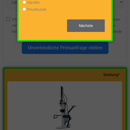
Händler
Privatkunde
Ich bin damit einverstanden, dass die angegebene E-Mail-Adresse
vom Webseitenbetreiber gespeichert wird, damit ich über diese
Nächste
hinsichtlich eines unverbindlichen Preisangebots kontaktiert werde.
Unverbindliche Preisanfrage stellen
Werbung*