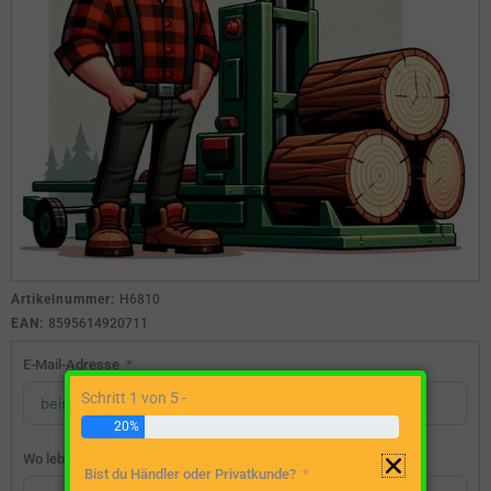
Artikelnummer:
H6810
EAN:
8595614920711
E-Mail-Adresse
Schritt 1 von 5 -
20%
Wo lebst du?
Bist du Händler oder Privatkunde?