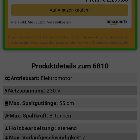
Auf Amazon kaufen*
Preis inkl. MwSt., zzgl. Versandkosten
Zuletzt aktualisiert am 18. Dezember 2023 um 21:50 . Ich weise darauf hin, dass sich die
hier angezeigten Preise inzwischen geändert haben können. Alle Angaben ohne Gewähr.
Produktdetails zum
6810
Antriebsart:
Elektromotor
Netzspannung:
230 V
Max. Spaltgutlänge:
55 cm
Max. Spaltkraft:
8 Tonnen
Holzbearbeitung:
stehend
Max. Vorlaufgeschwindigkeit:
/