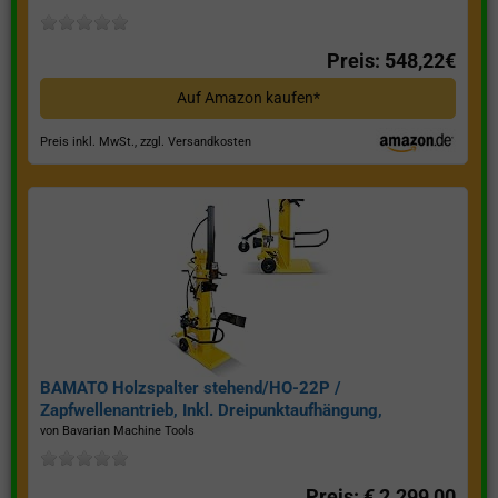
Preis: 548,22€
Auf Amazon kaufen*
Preis inkl. MwSt., zzgl. Versandkosten
BAMATO Holzspalter stehend/HO-22P /
Zapfwellenantrieb, Inkl. Dreipunktaufhängung,
Spaltkraft 22 Tonnen*
von Bavarian Machine Tools
Preis: € 2.299,00