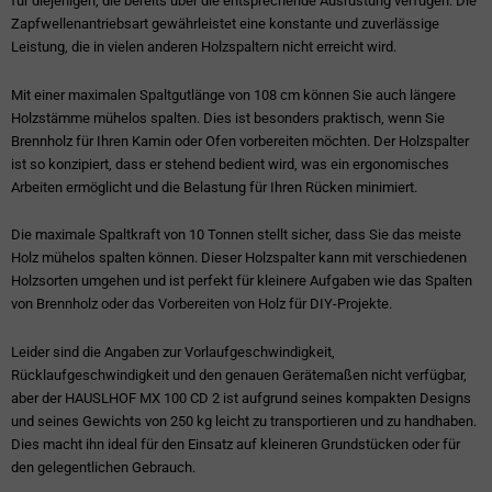
für diejenigen, die bereits über die entsprechende Ausrüstung verfügen. Die
Zapfwellenantriebsart gewährleistet eine konstante und zuverlässige
Leistung, die in vielen anderen Holzspaltern nicht erreicht wird.
Mit einer maximalen Spaltgutlänge von 108 cm können Sie auch längere
Holzstämme mühelos spalten. Dies ist besonders praktisch, wenn Sie
Brennholz für Ihren Kamin oder Ofen vorbereiten möchten. Der Holzspalter
ist so konzipiert, dass er stehend bedient wird, was ein ergonomisches
Arbeiten ermöglicht und die Belastung für Ihren Rücken minimiert.
Die maximale Spaltkraft von 10 Tonnen stellt sicher, dass Sie das meiste
Holz mühelos spalten können. Dieser Holzspalter kann mit verschiedenen
Holzsorten umgehen und ist perfekt für kleinere Aufgaben wie das Spalten
von Brennholz oder das Vorbereiten von Holz für DIY-Projekte.
Leider sind die Angaben zur Vorlaufgeschwindigkeit,
Rücklaufgeschwindigkeit und den genauen Gerätemaßen nicht verfügbar,
aber der HAUSLHOF MX 100 CD 2 ist aufgrund seines kompakten Designs
und seines Gewichts von 250 kg leicht zu transportieren und zu handhaben.
Dies macht ihn ideal für den Einsatz auf kleineren Grundstücken oder für
den gelegentlichen Gebrauch.