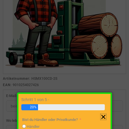
Artikelnummer:
HSMX100CD-2S
EAN:
9010254027426
E-Mail-Adresse
Schritt 1 von 5 -
20%
Bist du Händler oder Privatkunde?
Wo lebst du?
Händler