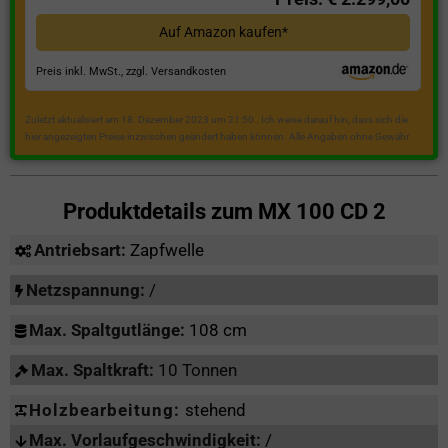
Auf Amazon kaufen*
Preis inkl. MwSt., zzgl. Versandkosten
Zuletzt aktualisiert am 18. Dezember 2023 um 21:50 . Ich weise darauf hin, dass sich die
hier angezeigten Preise inzwischen geändert haben können. Alle Angaben ohne Gewähr.
Produktdetails zum
MX 100 CD 2
Antriebsart:
Zapfwelle
Netzspannung:
/
Max. Spaltgutlänge:
108 cm
Max. Spaltkraft:
10 Tonnen
Holzbearbeitung:
stehend
Max. Vorlaufgeschwindigkeit:
/