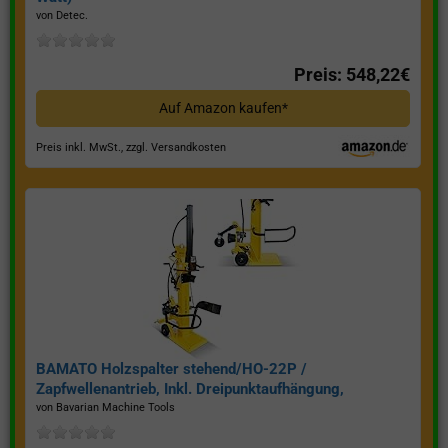
von Detec.
Preis: 548,22€
Auf Amazon kaufen*
Preis inkl. MwSt., zzgl. Versandkosten
BAMATO Holzspalter stehend/HO-22P /
Zapfwellenantrieb, Inkl. Dreipunktaufhängung,
Spaltkraft 22 Tonnen*
von Bavarian Machine Tools