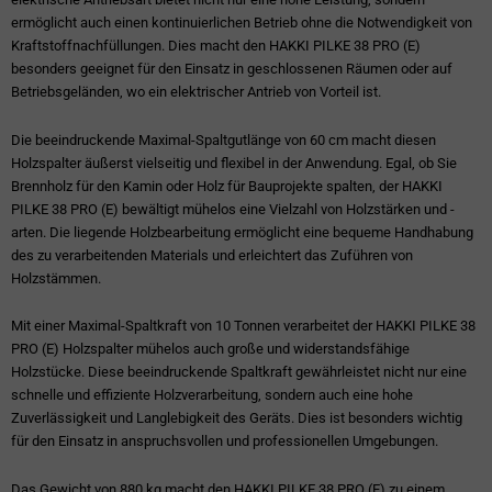
ermöglicht auch einen kontinuierlichen Betrieb ohne die Notwendigkeit von
Kraftstoffnachfüllungen. Dies macht den HAKKI PILKE 38 PRO (E)
besonders geeignet für den Einsatz in geschlossenen Räumen oder auf
Betriebsgeländen, wo ein elektrischer Antrieb von Vorteil ist.
Die beeindruckende Maximal-Spaltgutlänge von 60 cm macht diesen
Holzspalter äußerst vielseitig und flexibel in der Anwendung. Egal, ob Sie
Brennholz für den Kamin oder Holz für Bauprojekte spalten, der HAKKI
PILKE 38 PRO (E) bewältigt mühelos eine Vielzahl von Holzstärken und -
arten. Die liegende Holzbearbeitung ermöglicht eine bequeme Handhabung
des zu verarbeitenden Materials und erleichtert das Zuführen von
Holzstämmen.
Mit einer Maximal-Spaltkraft von 10 Tonnen verarbeitet der HAKKI PILKE 38
PRO (E) Holzspalter mühelos auch große und widerstandsfähige
Holzstücke. Diese beeindruckende Spaltkraft gewährleistet nicht nur eine
schnelle und effiziente Holzverarbeitung, sondern auch eine hohe
Zuverlässigkeit und Langlebigkeit des Geräts. Dies ist besonders wichtig
für den Einsatz in anspruchsvollen und professionellen Umgebungen.
Das Gewicht von 880 kg macht den HAKKI PILKE 38 PRO (E) zu einem