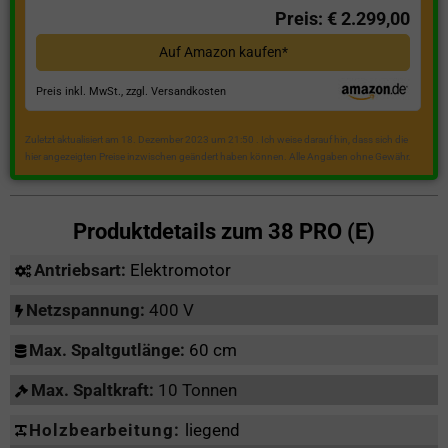
Preis: € 2.299,00
Auf Amazon kaufen*
Preis inkl. MwSt., zzgl. Versandkosten
Zuletzt aktualisiert am 18. Dezember 2023 um 21:50 . Ich weise darauf hin, dass sich die
hier angezeigten Preise inzwischen geändert haben können. Alle Angaben ohne Gewähr.
Produktdetails zum
38 PRO (E)
Antriebsart:
Elektromotor
Netzspannung:
400 V
Max. Spaltgutlänge:
60 cm
Max. Spaltkraft:
10 Tonnen
Holzbearbeitung:
liegend