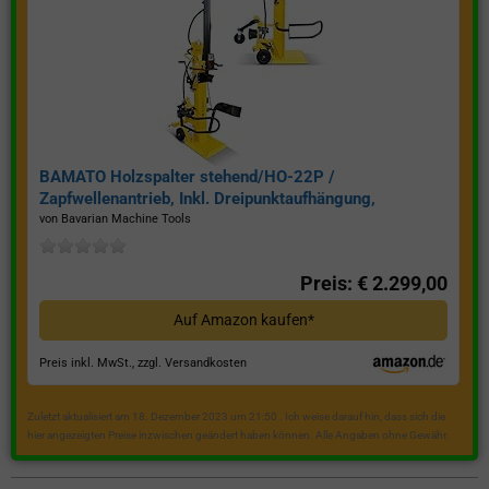
BAMATO Holzspalter stehend/HO-22P /
Zapfwellenantrieb, Inkl. Dreipunktaufhängung,
Spaltkraft 22 Tonnen*
von Bavarian Machine Tools
Preis: € 2.299,00
Auf Amazon kaufen*
Preis inkl. MwSt., zzgl. Versandkosten
Zuletzt aktualisiert am 18. Dezember 2023 um 21:50 . Ich weise darauf hin, dass sich die
hier angezeigten Preise inzwischen geändert haben können. Alle Angaben ohne Gewähr.