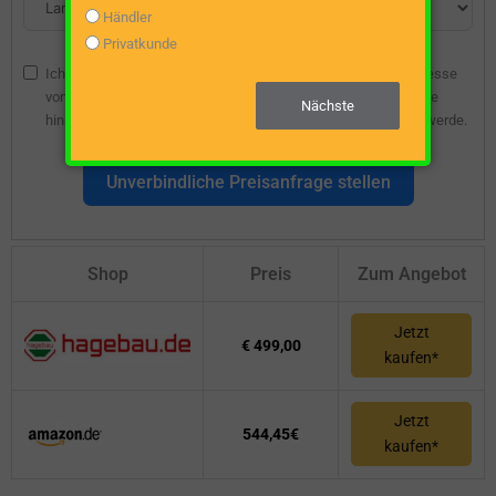
Händler
Privatkunde
Ich bin damit einverstanden, dass die angegebene E-Mail-Adresse
vom Webseitenbetreiber gespeichert wird, damit ich über diese
Nächste
hinsichtlich eines unverbindlichen Preisangebots kontaktiert werde.
Unverbindliche Preisanfrage stellen
Shop
Preis
Zum Angebot
Jetzt
€ 499,00
kaufen*
Jetzt
544,45€
kaufen*