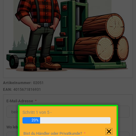
Artikelnummer:
02051
EAN:
4015671816931
E-Mail-Adresse
Schritt 1 von 5 -
20%
Wo lebst du?
Bist du Händler oder Privatkunde?