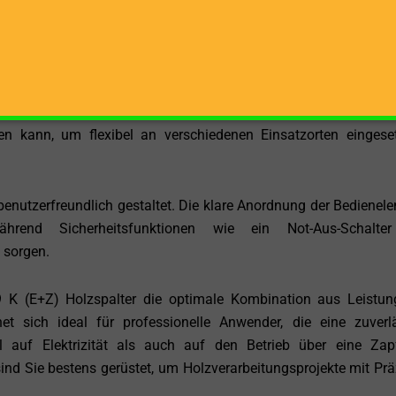
olz liegt ergonomisch und leicht zugänglich, was den Be
eiten sind nicht spezifiziert, jedoch ist der GSW-9 K (E+Z) fü
 und die Gerätemaße sind so konzipiert, dass der Holzspalter 
den kann, um flexibel an verschiedenen Einsatzorten eingese
nutzerfreundlich gestaltet. Die klare Anordnung der Bedienel
ährend Sicherheitsfunktionen wie ein Not-Aus-Schalte
 sorgen.
 (E+Z) Holzspalter die optimale Kombination aus Leistu
net sich ideal für professionelle Anwender, die eine zuverl
 auf Elektrizität als auch auf den Betrieb über eine Zap
nd Sie bestens gerüstet, um Holzverarbeitungsprojekte mit Prä