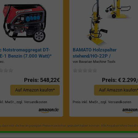
c Notstromaggregat DT-
BAMATO Holzspalter
-1 Benzin (7.000 Watt)*
stehend/HO-22P /
Zapfwellenantrieb, Inkl.
ec.
von Bavarian Machine Tools
Dreipunktaufhängung, Spaltkraf
22 Tonnen*
Preis: 548,22€
Preis: € 2.299
Auf Amazon kaufen*
Auf Amazon kaufen
nkl. MwSt., zzgl. Versandkosten
Preis inkl. MwSt., zzgl. Versandkosten
in, dass sich die hier angezeigten Preise inzwischen geändert haben können. Alle Angaben ohne Gewähr