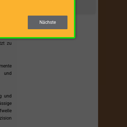
ZUM BEITRAG »
- und
Nächste
r eine
stabil
tzt zu
emente
r und
ng und
ässige
fwelle
zision