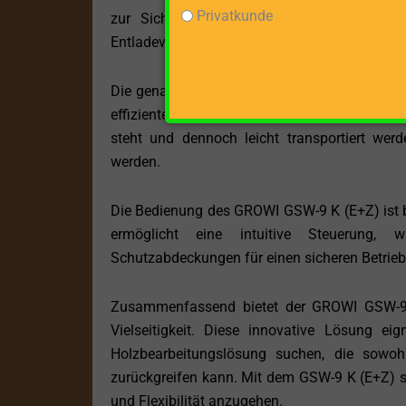
Privatkunde
zur Sicherheit des Bedieners bei. Das H
Entladevorgang erleichtert.
Die genauen Vorlauf- und Rücklaufgeschwindigk
effiziente Arbeitsweise bekannt. Das Gewicht
steht und dennoch leicht transportiert wer
werden.
Die Bedienung des GROWI GSW-9 K (E+Z) ist be
ermöglicht eine intuitive Steuerung, w
Schutzabdeckungen für einen sicheren Betrieb
Zusammenfassend bietet der GROWI GSW-9 K
Vielseitigkeit. Diese innovative Lösung eig
Holzbearbeitungslösung suchen, die sowohl
zurückgreifen kann. Mit dem GSW-9 K (E+Z) si
und Flexibilität anzugehen.