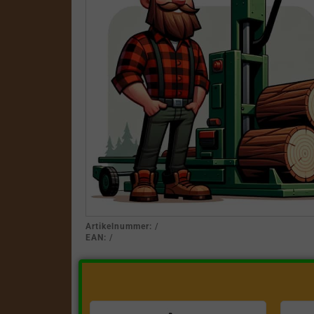
Artikelnummer:
/
EAN:
/