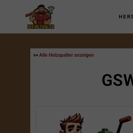
Zum
Inhalt
HER
springen
>>
Alle Holzspalter anzeigen
GSW