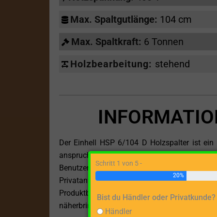
Max. Spaltgutlänge:
104 cm
Max. Spaltkraft:
6 Tonnen
Holzbearbeitung:
stehend
INFORMATIO
Der Einhell HSP 6/104 D Holzspalter ist ein 
anspruchsvollsten Holzbearbeitungsaufgabe
Schritt 1 von 5 -
Benutzerfreundlichkeit ist dieser Elektro-Ho
20%
Privatanwender, die große Holzstämme f
Produktbeschreibung werde ich Ihnen alle tech
Bist du Händler oder Privatkunde?
näherbringen.
Händler