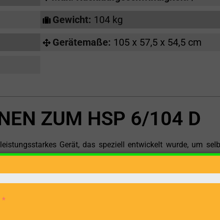
Gewicht:
104 kg
Gerätemaße:
105 x 57,5 x 54,5 cm
NEN ZUM HSP 6/104 D
leistungsstarkes Gerät, das speziell entwickelt wurde, um selb
n zu bewältigen. Mit seiner beeindruckenden Leistung und 
lzspalter ideal für professionelle Handwerker sowie anspruch
ür verschiedene Zwecke benötigen. In dieser ausführl
nischen Details und die zahlreichen Vorteile des Einhell HSP 6