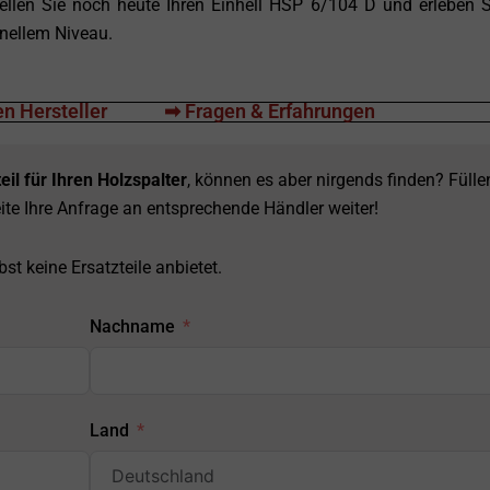
ellen Sie noch heute Ihren Einhell HSP 6/104 D und erleben S
onellem Niveau.
n Hersteller
➡ Fragen & Erfahrungen
eil für Ihren Holzspalter
, können es aber nirgends finden? Fülle
ite Ihre Anfrage an entsprechende Händler weiter!
st keine Ersatzteile anbietet.
Nachname
Land