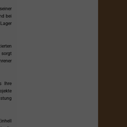
seiner
nd bei
 Lager
ierten
 sorgt
rener
s Ihre
ojekte
istung
inhell