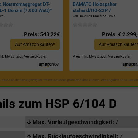
c Notstromaggregat DT-
BAMATO Holzspalter
-1 Benzin (7.000 Watt)*
stehend/HO-22P /
Zapfwellenantrieb, Inkl.
ec.
von Bavarian Machine Tools
Dreipunktaufhängung, Spaltkraf
22 Tonnen*
Preis: 548,22€
Preis: € 2.299
Auf Amazon kaufen*
Auf Amazon kaufen
nkl. MwSt., zzgl. Versandkosten
Preis inkl. MwSt., zzgl. Versandkosten
in, dass sich die hier angezeigten Preise inzwischen geändert haben können. Alle Angaben ohne Gewähr
ails zum
HSP 6/104 D
Max. Vorlaufgeschwindigkeit:
/
Max. Rücklaufgeschwindigkeit:
/