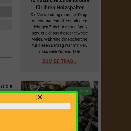
für Ihren Holzspalter
Die Verwendung mancher Dinge
macht manchmal erst mit dem
richtigen Zubehör richtig Spaß
bzw. erleichtert dieses teilweise
vieles. Während der Recherche
für diesen Beitrag war mir klar,
dass viele Zubehörteile
ZUM BEITRAG »
st die
ALLGEMEIN
seiner
svolle
ichen
/104 D