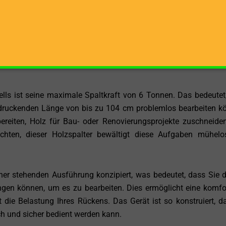
d von einem zuverlässigen Elektromotor angetrieben, der
icht Ihnen, das Gerät einfach an eine geeignete Starkstromste
ewährleisten. Der Elektromotor des Einhell HSP 6/104 D bietet
tet auch leise, was die Arbeit mit dem Holzspalter angene
lls ist seine maximale Spaltkraft von 6 Tonnen. Das bedeutet
ndruckenden Länge von bis zu 104 cm problemlos bearbeiten k
ereiten, Holz für Bau- oder Renovierungsprojekte zuschneide
öchten, dieser Holzspalter bewältigt diese Aufgaben mühel
iner stehenden Ausführung konzipiert, was bedeutet, dass Sie 
ingen können, um es zu bearbeiten. Dies ermöglicht eine komfo
die Belastung Ihres Rückens. Das Gerät ist so konstruiert, d
h und sicher bedient werden kann.