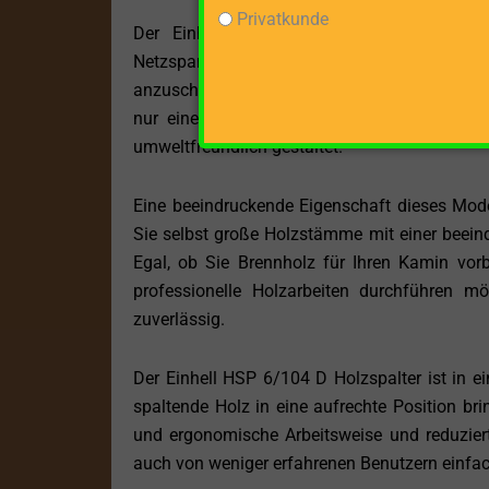
Privatkunde
Der Einhell HSP 6/104 D Holzspalter wir
Netzspannung von 400 V benötigt. Dies ermögl
anzuschließen, um die maximale Leistung zu g
nur eine konstante Leistung, sondern arbei
umweltfreundlich gestaltet.
Eine beeindruckende Eigenschaft dieses Mode
Sie selbst große Holzstämme mit einer beei
Egal, ob Sie Brennholz für Ihren Kamin vorb
professionelle Holzarbeiten durchführen m
zuverlässig.
Der Einhell HSP 6/104 D Holzspalter ist in e
spaltende Holz in eine aufrechte Position br
und ergonomische Arbeitsweise und reduziert 
auch von weniger erfahrenen Benutzern einfac