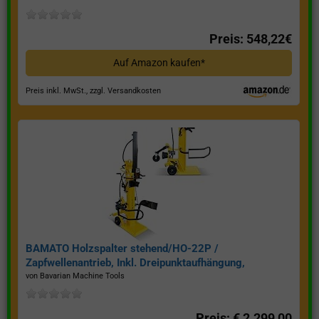
Preis: 548,22€
Auf Amazon kaufen*
Preis inkl. MwSt., zzgl. Versandkosten
BAMATO Holzspalter stehend/HO-22P /
Zapfwellenantrieb, Inkl. Dreipunktaufhängung,
Spaltkraft 22 Tonnen*
von Bavarian Machine Tools
Preis: € 2.299,00