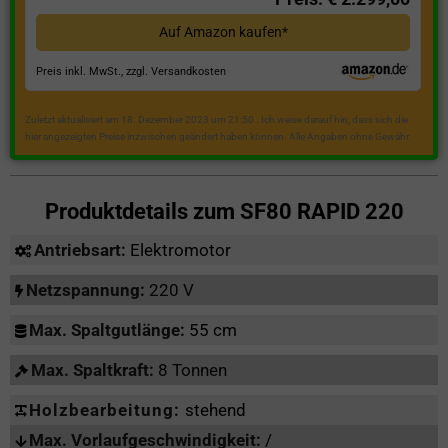
Auf Amazon kaufen*
Preis inkl. MwSt., zzgl. Versandkosten
Zuletzt aktualisiert am 18. Dezember 2023 um 21:50 . Ich weise darauf hin, dass sich die
hier angezeigten Preise inzwischen geändert haben können. Alle Angaben ohne Gewähr.
Produktdetails zum
SF80 RAPID 220
Antriebsart:
Elektromotor
Netzspannung:
220 V
Max. Spaltgutlänge:
55 cm
Max. Spaltkraft:
8 Tonnen
Holzbearbeitung:
stehend
Max. Vorlaufgeschwindigkeit:
/