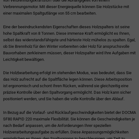
von Verbrennungskraftstoff oder die Abhängigkeit von einem
Verbrennungsmotor. Mit dieser Energiequelle können Sie Holzstücke mit
einer maximalen Spaltgutlänge von 55 cm bearbeiten.
Eine der beeindruckendsten Eigenschaften dieses Holzspalters ist seine
hohe Spaltkraft von 8 Tonnen. Diese immense Kraft ermöglicht es Ihnen,
selbst das widerstandsfähigste und härteste Holz mühelos zu spalten. Egal,
ob Sie Brennholz für den Winter vorbereiten oder Holz für anspruchsvolle
Bauvorhaben zerkleinern müssen, dieser Holzspalter wird Ihre Aufgaben mit
Leichtigkeit bewältigen.
Die Holzbearbeitung erfolgt im stehenden Modus, was bedeutet, dass Sie
das Holz aufrecht auf die Spaltfläche legen können. Diese Arbeitsposition
ist ergonomisch und schont Ihren Rücken, während sie gleichzeitig eine
präzise Kontrolle über den Spaltvorgang ermöglicht. Das Holz kann sicher
positioniert werden, und Sie haben die volle Kontrolle über den Ablauf.
In Bezug auf die Vorlauf- und Rücklaufgeschwindigkeiten bietet der DOCMA
SF80 RAPID 220 maximale Flexibilität. Sie können die Geschwindigkeiten je
nach Bedarf anpassen, um die Anforderungen Ihrer speziellen
Holzverarbeitungsaufgabe zu erfüllen. Diese Anpassungsmöglichkeiten
ermöglichen es Ihnen, den Spaltvorgang zu beschleunigen, um Zeit zu