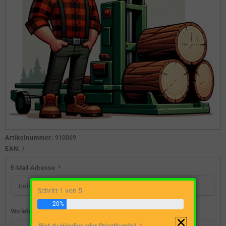
Artikelnummer:
910069
EAN:
/
E-Mail-Adresse
Schritt 1 von 5 -
20%
Wo lebst du?
Bist du Händler oder Privatkunde?