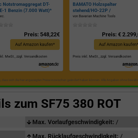
c Notstromaggregat DT-
BAMATO Holzspalter
-1 Benzin (7.000 Watt)*
stehend/HO-22P /
Zapfwellenantrieb, Inkl.
ec.
von Bavarian Machine Tools
Dreipunktaufhängung, Spaltkraf
22 Tonnen*
Preis: 548,22€
Preis: € 2.299
Auf Amazon kaufen*
Auf Amazon kaufen
nkl. MwSt., zzgl. Versandkosten
Preis inkl. MwSt., zzgl. Versandkosten
in, dass sich die hier angezeigten Preise inzwischen geändert haben können. Alle Angaben ohne Gewähr
ils zum
SF75 380 ROT
Max. Vorlaufgeschwindigkeit:
/
Max. Rücklaufgeschwindigkeit:
/