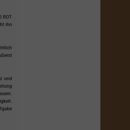
80 ROT
ht ihn
htlich
ußerst
nz und
eitung
ssern.
gkeit.
ufgabe