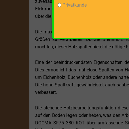
zuverlässige und effiziente Leistung. Im V
Privatkunde
Elektromotor umweltfreundlicher, geräuschar
über die Beschaffung von Treibstoff oder Ölw
Die maximale Spaltgutlänge dieses Modells b
Größen zu verarbeiten. Ob Sie Brennholz fü
möchten, dieser Holzspalter bietet die nötige Fle
Eine der beeindruckendsten Eigenschaften d
Dies ermöglicht das mühelose Spalten von Har
um Eichenholz, Buchenholz oder andere harte 
Die hohe Spaltkraft gewährleistet auch sauber
verbessert.
Die stehende Holzbearbeitungsfunktion dieses
auf den Boden legen oder heben, was den Arbei
DOCMA SF75 380 ROT über umfassende Siche