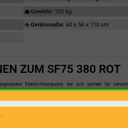
Gewicht:
102 kg
Gerätemaße:
60 x 56 x 110 cm
EN ZUM SF75 380 ROT
starker Elektro-Holzspalter, der sich perfekt für versch
 robusten Konstruktion, seiner hohen Spaltkraft und s
palter eine ausgezeichnete Wahl für sowohl den privaten als au
annung von 380 V benötigt, bietet der DOCMA SF75 380 RO