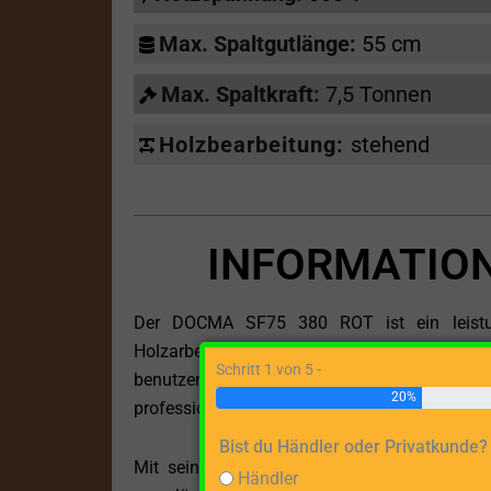
Max. Spaltgutlänge:
55 cm
Max. Spaltkraft:
7,5 Tonnen
Holzbearbeitung:
stehend
INFORMATION
Der DOCMA SF75 380 ROT ist ein leistungs
Holzarbeitsaufgaben eignet. Mit seiner
Schritt 1 von 5 -
benutzerfreundlichen Design ist dieser Holzs
20%
professionellen Einsatz.
Bist du Händler oder Privatkunde?
Mit seinem Elektromotor, der eine Netzsp
Händler