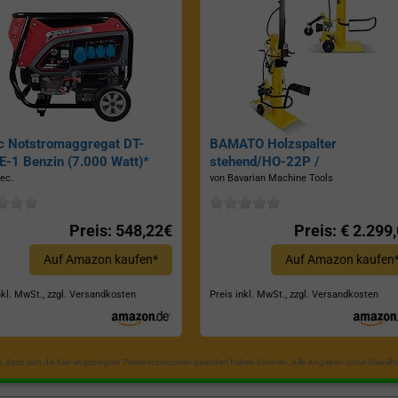
c Notstromaggregat DT-
BAMATO Holzspalter
-1 Benzin (7.000 Watt)*
stehend/HO-22P /
Zapfwellenantrieb, Inkl.
ec.
von Bavarian Machine Tools
Dreipunktaufhängung, Spaltkraf
22 Tonnen*
Preis: 548,22€
Preis: € 2.299
Auf Amazon kaufen*
Auf Amazon kaufen
nkl. MwSt., zzgl. Versandkosten
Preis inkl. MwSt., zzgl. Versandkosten
in, dass sich die hier angezeigten Preise inzwischen geändert haben können. Alle Angaben ohne Gewähr