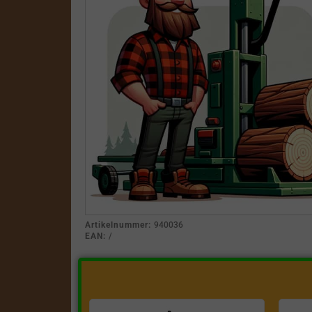
Artikelnummer:
940036
EAN:
/