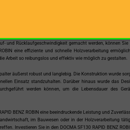
 Modus, was eine bequeme und sichere Bedienung ermöglich
tig entwickelt, um Stabilität und Sicherheit während des Be
 von 110 x 95 x 265 cm machen ihn flexibel einsetzbar und d
neller Holzverarbeitung gerecht zu werden.
uf- und Rücklaufgeschwindigkeit gemacht werden, können Sie 
N eine effiziente und schnelle Holzverarbeitung ermöglich
die Arbeit so reibungslos und effektiv wie möglich zu gestalten.
alter äußerst robust und langlebig. Die Konstruktion wurde sorg
onellen Einsatz standzuhalten. Darüber hinaus wurde das Des
 durchgeführt werden können, um die Lebensdauer des Ger
PID BENZ ROBIN eine beeindruckende Leistung und Zuverläss
Landwirtschaft, im Bauwesen oder in der Holzverarbeitung tätig
ertreffen. Investieren Sie in den DOCMA SF130 RAPID BENZ ROB