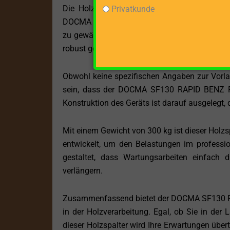
Die Holzbearbeitung erfolgt im stehenden
Privatkunde
DOCMA SF130 RAPID BENZ ROBIN wurde sorgfäl
zu gewährleisten. Die kompakten Gerätemaße
robust genug, um den Anforderungen professio
Obwohl keine spezifischen Angaben zur Vorla
sein, dass der DOCMA SF130 RAPID BENZ ROBI
Konstruktion des Geräts ist darauf ausgelegt, 
Mit einem Gewicht von 300 kg ist dieser Holzsp
entwickelt, um den Belastungen im professi
gestaltet, dass Wartungsarbeiten einfach
verlängern.
Zusammenfassend bietet der DOCMA SF130 RA
in der Holzverarbeitung. Egal, ob Sie in der 
dieser Holzspalter wird Ihre Erwartungen üb