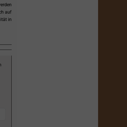
werden
ch auf
tät in
n