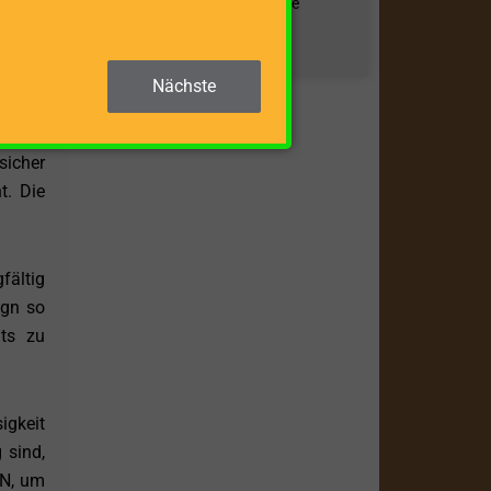
Landtechnik. Im Laufe
t. Der
ZUM BEITRAG »
triebs
ennoch
Nächste
sicher
t. Die
fältig
ign so
äts zu
igkeit
 sind,
IN, um