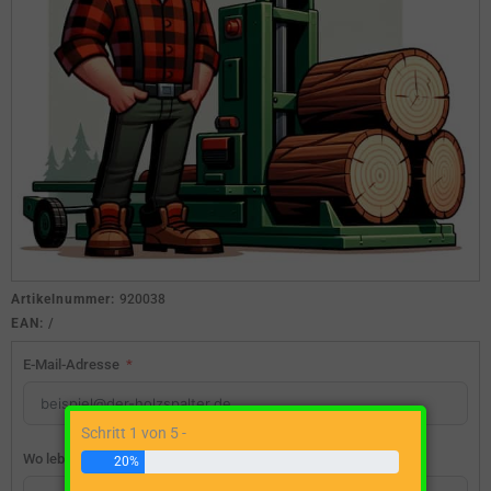
Artikelnummer:
920038
EAN:
/
E-Mail-Adresse
Schritt 1 von 5 -
Wo lebst du?
20%