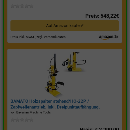
Preis: 548,22€
Auf Amazon kaufen*
Preis inkl. MwSt., zzgl. Versandkosten
BAMATO Holzspalter stehend/HO-22P /
Zapfwellenantrieb, Inkl. Dreipunktaufhängung,
Spaltkraft 22 Tonnen*
von Bavarian Machine Tools
Preis: € 2.299,00