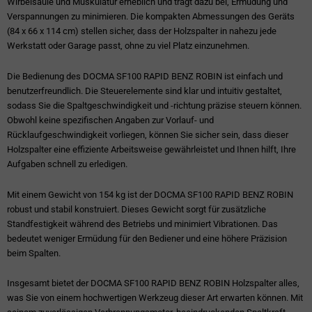
Wirbelsäule und Muskulatur erheblich und trägt dazu bei, Ermüdung und
Verspannungen zu minimieren. Die kompakten Abmessungen des Geräts
(84 x 66 x 114 cm) stellen sicher, dass der Holzspalter in nahezu jede
Werkstatt oder Garage passt, ohne zu viel Platz einzunehmen.
Die Bedienung des DOCMA SF100 RAPID BENZ ROBIN ist einfach und
benutzerfreundlich. Die Steuerelemente sind klar und intuitiv gestaltet,
sodass Sie die Spaltgeschwindigkeit und -richtung präzise steuern können.
Obwohl keine spezifischen Angaben zur Vorlauf- und
Rücklaufgeschwindigkeit vorliegen, können Sie sicher sein, dass dieser
Holzspalter eine effiziente Arbeitsweise gewährleistet und Ihnen hilft, Ihre
Aufgaben schnell zu erledigen.
Mit einem Gewicht von 154 kg ist der DOCMA SF100 RAPID BENZ ROBIN
robust und stabil konstruiert. Dieses Gewicht sorgt für zusätzliche
Standfestigkeit während des Betriebs und minimiert Vibrationen. Das
bedeutet weniger Ermüdung für den Bediener und eine höhere Präzision
beim Spalten.
Insgesamt bietet der DOCMA SF100 RAPID BENZ ROBIN Holzspalter alles,
was Sie von einem hochwertigen Werkzeug dieser Art erwarten können. Mit