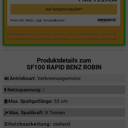
Auf Amazon kaufen*
Preis inkl. MwSt., zzgl. Versandkosten
Zuletzt aktualisiert am 18. Dezember 2023 um 21:50 . Ich weise darauf hin, dass sich die
hier angezeigten Preise inzwischen geändert haben können. Alle Angaben ohne Gewähr.
Produktdetails zum
SF100 RAPID BENZ ROBIN
Antriebsart:
Verbrennungsmotor
Netzspannung:
/
Max. Spaltgutlänge:
55 cm
Max. Spaltkraft:
8 Tonnen
Holzbearbeitung:
stehend