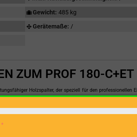
Gewicht:
485 kg
Gerätemaße:
/
EN ZUM PROF 180-C+ET
ngsfähiger Holzspalter, der speziell für den professionellen E
 anderen holzverarbeitenden Branchen entwickelt wurde. Mit 
ombination aus Elektromotor und Zapfwelle als Antriebsarten 
für die Holzbearbeitung.
 des COLLINO PROF 180-C+ET ist seine maximale Spaltgutlän