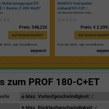
c Notstromaggregat DT-
BAMATO Holzspalter
-1 Benzin (7.000 Watt)*
stehend/HO-22P /
Zapfwellenantrieb, Inkl.
ec.
von Bavarian Machine Tools
Dreipunktaufhängung, Spaltkraf
22 Tonnen*
Preis: 548,22€
Preis: € 2.299
Auf Amazon kaufen*
Auf Amazon kaufen
nkl. MwSt., zzgl. Versandkosten
Preis inkl. MwSt., zzgl. Versandkosten
in, dass sich die hier angezeigten Preise inzwischen geändert haben können. Alle Angaben ohne Gewähr
ls zum
PROF 180-C+ET
welle
Max. Vorlaufgeschwindigkeit:
/
Max. Rücklaufgeschwindigkeit:
/