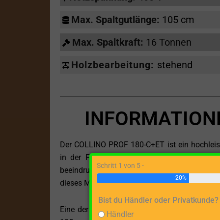
Max. Spaltgutlänge:
105 cm
Max. Spaltkraft:
16 Tonnen
Holzbearbeitung:
stehend
INFORMATION
Der COLLINO PROF 180-C+ET ist ein hochleistu
in der Forstwirtschaft, Landwirtschaft und
Schritt 1 von 5 -
beeindruckenden technischen Daten und der K
20%
dieses Modell eine Vielzahl von Möglichkeiten 
Bist du Händler oder Privatkunde?
Eine der bemerkenswertesten Eigenschaften
Händler