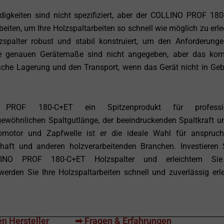
igkeiten sind nicht spezifiziert, aber der COLLINO PROF 18
beiten, um Ihre Holzspaltarbeiten so schnell wie möglich zu erle
spalter robust und stabil konstruiert, um den Anforderung
Die genauen Gerätemaße sind nicht angegeben, aber das ko
fache Lagerung und den Transport, wenn das Gerät nicht in Ge
ROF 180-C+ET ein Spitzenprodukt für professio
ewöhnlichen Spaltgutlänge, der beeindruckenden Spaltkraft u
romotor und Zapfwelle ist er die ideale Wahl für anspruch
chaft und anderen holzverarbeitenden Branchen. Investieren 
INO PROF 180-C+ET Holzspalter und erleichtern Sie
erden Sie Ihre Holzspaltarbeiten schnell und zuverlässig erl
n Hersteller
➡ Fragen & Erfahrungen