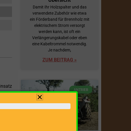
Damit Ihr Holzspalter und das
verwendete Zubehör wie etwa
ein Förderband für Brennholz mit
elektrischem Strom versorgt
werden kann, ist oft ein
Verlängerungskabel oder eben
eine Kabeltrommel notwendig.
Je nachdem,
ZUM BEITRAG »
insatz
ANTRIEB
seinen
bietet
ge von