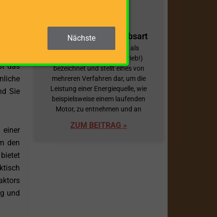
ere in
ob Sie
Holzspalter mit
rielle
Zapfwelle als Antriebsart
Nächste
Die Zapfwelle wird auch als
Nebenabtrieb (nicht -antrieb!)
st das
bezeichnet und stellt eines von
nliche
mehreren Verfahren dar, um die
Leistung einer Energiequelle, wie
nd Sie
beispielsweise einem laufenden
Motor, zu entnehmen und an
ZUM BEITRAG »
 einer
um den
bietet
ktisch
aktors
ig und