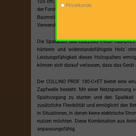
105 cm. Diese außergewöhnliche Kapazität e
Privatkunde
der Forstwirtschaft und bei großen Bau- und K
Baumstämme für den Bau von Holzhäusern, 
Verwendungszwecke benötigen, dieser Holzspa
Die Spaltkraft des COLLINO PROF 180-C+ET b
härteste und widerstandsfähigste Holz oh
Leistungsfähigkeit dieses Holzspalters ermögl
können sich darauf verlassen, dass das Gerät
Der COLLINO PROF 180-C+ET bietet eine einzi
Zapfwelle besteht. Mit einer Netzspannung 
Spaltvorgang zu starten und den Spaltkeil 
zusätzliche Flexibilität und ermöglicht den Be
in Situationen, in denen keine elektrische Stro
nutzen möchten. Diese Kombination aus Antr
anpassungsfähig.