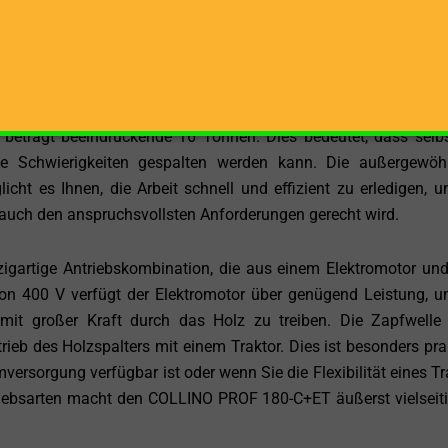
rmöglicht das Spalten sehr langer Holzstämme, was insbesond
onstruktionsprojekten von entscheidender Bedeutung ist. Egal, 
Holzbalken für tragende Strukturen oder Holz für indust
lter bewältigt die Aufgabe mühelos.
eträgt beeindruckende 16 Tonnen. Dies bedeutet, dass selb
ne Schwierigkeiten gespalten werden kann. Die außergewöh
icht es Ihnen, die Arbeit schnell und effizient zu erledigen, u
 auch den anspruchsvollsten Anforderungen gerecht wird.
gartige Antriebskombination, die aus einem Elektromotor und
von 400 V verfügt der Elektromotor über genügend Leistung, 
mit großer Kraft durch das Holz zu treiben. Die Zapfwelle 
trieb des Holzspalters mit einem Traktor. Dies ist besonders pra
mversorgung verfügbar ist oder wenn Sie die Flexibilität eines Tr
iebsarten macht den COLLINO PROF 180-C+ET äußerst vielseit