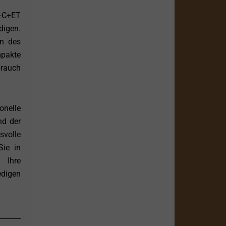
0-C+ET
digen.
en des
mpakte
brauch
nelle
nd der
svolle
Sie in
 Ihre
edigen