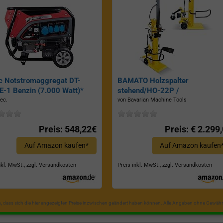
c Notstromaggregat DT-
BAMATO Holzspalter
-1 Benzin (7.000 Watt)*
stehend/HO-22P /
Zapfwellenantrieb, Inkl.
ec.
von Bavarian Machine Tools
Dreipunktaufhängung, Spaltkraf
22 Tonnen*
Preis: 548,22€
Preis: € 2.299
Auf Amazon kaufen*
Auf Amazon kaufen
nkl. MwSt., zzgl. Versandkosten
Preis inkl. MwSt., zzgl. Versandkosten
in, dass sich die hier angezeigten Preise inzwischen geändert haben können. Alle Angaben ohne Gewähr