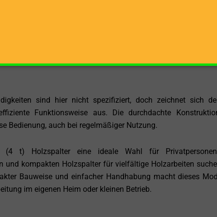
ivaten Garagen von Vorteil ist.
 dass der CMI 2906444 kompakt und platzsparend konstruiert is
ert die Handhabung und gewährleistet eine intuitive Bedienu
rmöglicht es auch unerfahrenen Anwendern, sich schnell mit dem
igkeiten sind hier nicht spezifiziert, doch zeichnet sich d
ffiziente Funktionsweise aus. Die durchdachte Konstrukti
ise Bedienung, auch bei regelmäßiger Nutzung.
4 t) Holzspalter eine ideale Wahl für Privatpersone
n und kompakten Holzspalter für vielfältige Holzarbeiten suche
pakter Bauweise und einfacher Handhabung macht dieses Mod
eitung im eigenen Heim oder kleinen Betrieb.