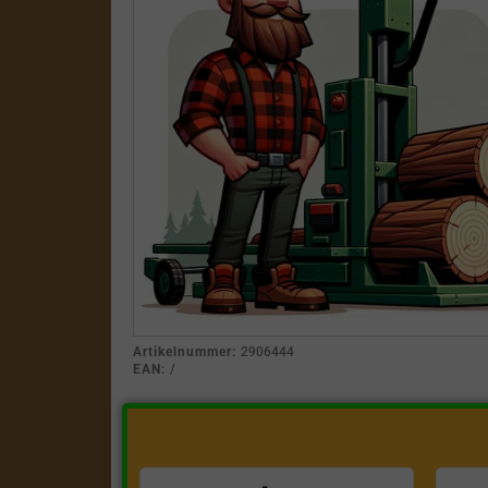
Artikelnummer:
2906444
EAN:
/