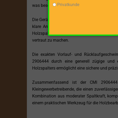
Privatkunde
was besonders in kleineren Werkstätten oder pr
Die Gerätemaße von 29 x 48 x 82,5 cm zeigen,
klare Anordnung der Bedienelemente erleicht
Holzspalters. Die übersichtliche Gestaltung e
vertraut zu machen.
Die exakten Vorlauf- und Rücklaufgeschwind
2906444 durch eine generell zügige und e
Holzspalters ermöglicht eine sichere und präz
Zusammenfassend ist der CMI 2906444 (
Kleingewerbetreibende, die einen zuverlässige
Kombination aus moderater Spaltkraft, kom
einem praktischen Werkzeug für die Holzbearb