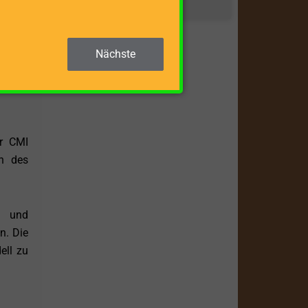
t. Die
Nächste
ng des
 Gerät
er CMI
on des
n und
n. Die
ell zu