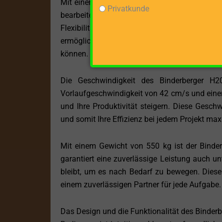
Mit einer beeindruckenden maximalen Spaltg
Privatkunde
bearbeiten. Ob für den privaten Gebrauch zu
Flexibilität und Kraft, die Sie benötigen, u
ermöglicht dabei eine komfortable und ergono
können.
Die Geschwindigkeit des Binderberger H20
Vorlaufgeschwindigkeit von 42 cm/s und einer
und Ihre Produktivität steigern. Diese Geschw
und somit Ihre Effizienz bei jedem Projekt ma
Mit einem Gewicht von 550 kg ist der Binderb
garantiert eine zuverlässige Leistung auch u
bleibt, um es nach Bedarf zu bewegen. Diese
einem zuverlässigen Partner für jede Aufgabe.
Das Design und die Funktionalität des Binderb