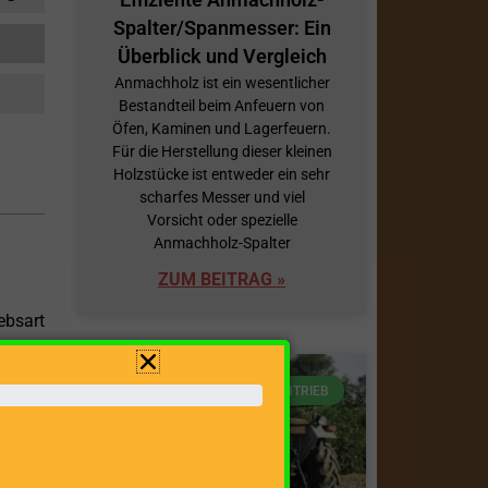
Spalter/Spanmesser: Ein
Überblick und Vergleich
Anmachholz ist ein wesentlicher
Bestandteil beim Anfeuern von
Öfen, Kaminen und Lagerfeuern.
Für die Herstellung dieser kleinen
Holzstücke ist entweder ein sehr
scharfes Messer und viel
Vorsicht oder spezielle
Anmachholz-Spalter
ZUM BEITRAG »
ebsart
et auf
von 20
ANTRIEB
ng für