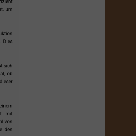
izient
ht, um
uktion
. Dies
st sich
al, ob
dieser
 einem
rt mit
hl von
ie den