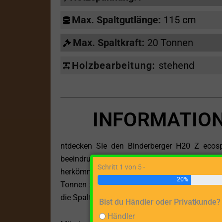
Max. Spaltgutlänge:
115 cm
Max. Spaltkraft:
20 Tonnen
Holzbearbeitung:
stehend
INFORMATIONE
ntdecken Sie den Binderberger H20 Z ecospli
beeindruckt und sich für alle Arten von 
Schritt 1 von 5 -
herkömmliche Stromquellen und nutzt stattdes
20%
Tonnen zu erreichen. Es ist die ideale Lösung 
die Spaltung von Holz suchen.
Bist du Händler oder Privatkunde?
Händler