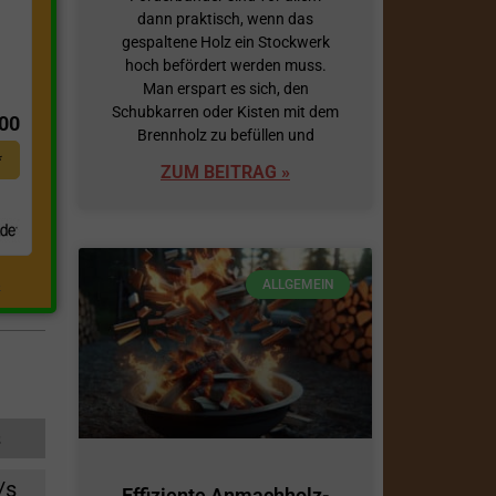
dann praktisch, wenn das
gespaltene Holz ein Stockwerk
hoch befördert werden muss.
t
Man erspart es sich, den
Schubkarren oder Kisten mit dem
,00
Brennholz zu befüllen und
*
ZUM BEITRAG »
ALLGEMEIN
.
s
/s
Effiziente Anmachholz-