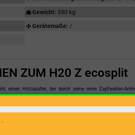
Gewicht:
550 kg
Gerätemaße:
/
N ZUM H20 Z ecosplit
t, einen Holzspalter, der durch seine reine Zapfwellen-Antri
Holzbearbeitungsprojekten eignet. Dieses Modell verzicht
sen die Leistung Ihres Traktors, um eine maximale Spaltkraft 
für alle, die eine unabhängige, leistungsstarke und mobile Lösu