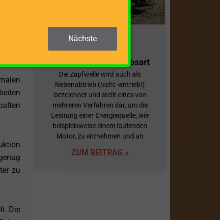
lemlos
et die
eitung
Nächste
beiten
Holzspalter mit
Zapfwelle als Antriebsart
Die Zapfwelle wird auch als
imalen
Nebenabtrieb (nicht -antrieb!)
beiten
bezeichnet und stellt eines von
palten
mehreren Verfahren dar, um die
Leistung einer Energiequelle, wie
beispielsweise einem laufenden
Motor, zu entnehmen und an
uktion
ZUM BEITRAG »
 genug
ter zu
t. Die