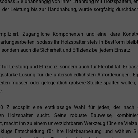
 sodass Sie unabhängig von Ihrer Erfahrung mit Holzspaltern, eff
n der Leistung bis zur Handhabung, wurde sorgfältig durchdac
pliziert. Zugängliche Komponenten und eine klare Konstr
tungsarbeiten, sodass Ihr Holzspalter stets in Bestform bleibt
, sondern auch die Sicherheit und Effizienz bei jedem Einsatz.
für Leistung und Effizienz, sondern auch für Flexibilität. Er pas
ngsstarke Lösung für die unterschiedlichsten Anforderungen. Eg
ten müssen oder gelegentlich größere Stücke spalten wollen, 
e.
 Z ecosplit eine erstklassige Wahl für jeden, der nach
tigen Holzspalter sucht. Seine robuste Bauweise, kombinie
, macht ihn zu einem unverzichtbaren Werkzeug für eine Vielza
e kluge Entscheidung für Ihre Holzbearbeitung und wählen S