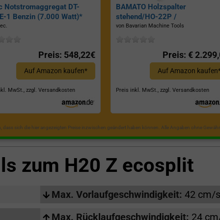
c Notstromaggregat DT-
BAMATO Holzspalter
-1 Benzin (7.000 Watt)*
stehend/HO-22P /
Zapfwellenantrieb, Inkl.
ec.
von Bavarian Machine Tools
Dreipunktaufhängung, Spaltkraf
22 Tonnen*
Preis: 548,22€
Preis: € 2.299
Auf Amazon kaufen*
Auf Amazon kaufen
nkl. MwSt., zzgl. Versandkosten
Preis inkl. MwSt., zzgl. Versandkosten
in, dass sich die hier angezeigten Preise inzwischen geändert haben können. Alle Angaben ohne Gewähr
ils zum
H20 Z ecosplit
Max. Vorlaufgeschwindigkeit:
42 cm/
Max. Rücklaufgeschwindigkeit:
24 cm