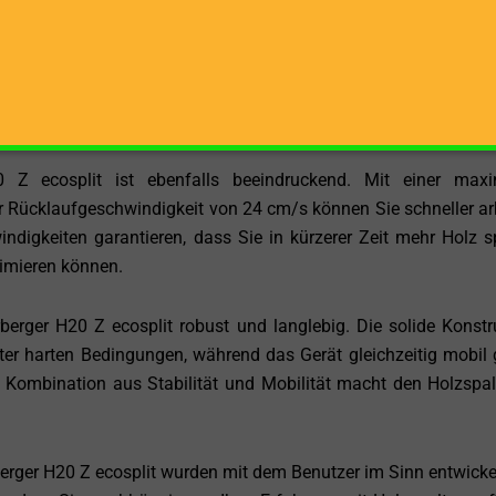
utlänge von 115 cm können Sie auch größere Holzstücke prob
 Hause oder für gewerbliche Zwecke, dieser Holzspalter biet
m Ihre Arbeit effizient zu erledigen. Die stehende Holzbearb
mische Arbeitsweise, wodurch Sie ermüdungsfrei und sicher ar
 Z ecosplit ist ebenfalls beeindruckend. Mit einer max
 Rücklaufgeschwindigkeit von 24 cm/s können Sie schneller ar
indigkeiten garantieren, dass Sie in kürzerer Zeit mehr Holz s
ximieren können.
erger H20 Z ecosplit robust und langlebig. Die solide Konstr
nter harten Bedingungen, während das Gerät gleichzeitig mobil
 Kombination aus Stabilität und Mobilität macht den Holzspal
erger H20 Z ecosplit wurden mit dem Benutzer im Sinn entwickel