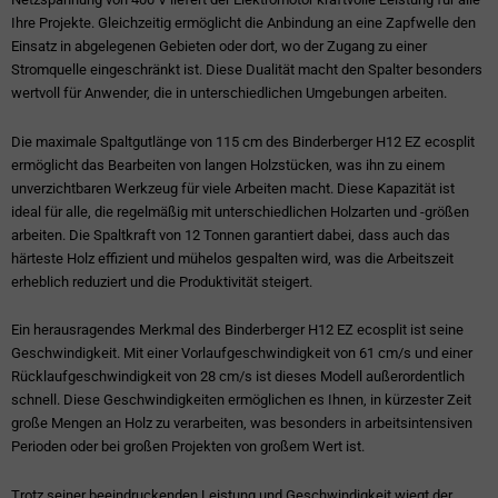
Ihre Projekte. Gleichzeitig ermöglicht die Anbindung an eine Zapfwelle den
Einsatz in abgelegenen Gebieten oder dort, wo der Zugang zu einer
Stromquelle eingeschränkt ist. Diese Dualität macht den Spalter besonders
wertvoll für Anwender, die in unterschiedlichen Umgebungen arbeiten.
Die maximale Spaltgutlänge von 115 cm des Binderberger H12 EZ ecosplit
ermöglicht das Bearbeiten von langen Holzstücken, was ihn zu einem
unverzichtbaren Werkzeug für viele Arbeiten macht. Diese Kapazität ist
ideal für alle, die regelmäßig mit unterschiedlichen Holzarten und -größen
arbeiten. Die Spaltkraft von 12 Tonnen garantiert dabei, dass auch das
härteste Holz effizient und mühelos gespalten wird, was die Arbeitszeit
erheblich reduziert und die Produktivität steigert.
Ein herausragendes Merkmal des Binderberger H12 EZ ecosplit ist seine
Geschwindigkeit. Mit einer Vorlaufgeschwindigkeit von 61 cm/s und einer
Rücklaufgeschwindigkeit von 28 cm/s ist dieses Modell außerordentlich
schnell. Diese Geschwindigkeiten ermöglichen es Ihnen, in kürzester Zeit
große Mengen an Holz zu verarbeiten, was besonders in arbeitsintensiven
Perioden oder bei großen Projekten von großem Wert ist.
Trotz seiner beeindruckenden Leistung und Geschwindigkeit wiegt der