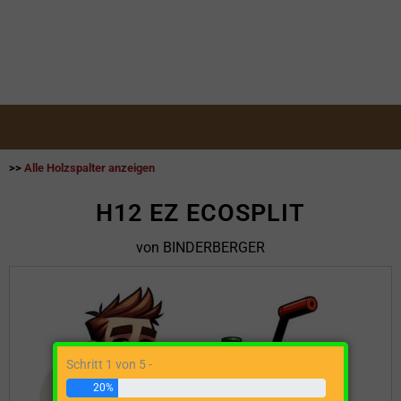
>>
Alle Holzspalter anzeigen
H12 EZ ECOSPLIT
von BINDERBERGER
Schritt 1 von 5 -
20%