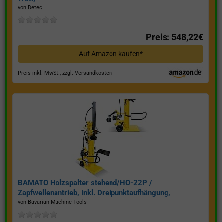
von Detec.
Preis: 548,22€
Auf Amazon kaufen*
Preis inkl. MwSt., zzgl. Versandkosten
BAMATO Holzspalter stehend/HO-22P /
Zapfwellenantrieb, Inkl. Dreipunktaufhängung,
Spaltkraft 22 Tonnen*
von Bavarian Machine Tools