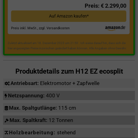
Preis: € 2.299,00
Auf Amazon kaufen*
Preis inkl. MwSt., zzgl. Versandkosten
Zuletzt aktualisiert am 18. Dezember 2023 um 21:50 . Ich weise darauf hin, dass sich die
hier angezeigten Preise inzwischen geändert haben können. Alle Angaben ohne Gewähr.
Produktdetails zum
H12 EZ ecosplit
Antriebsart:
Elektromotor + Zapfwelle
Netzspannung:
400 V
Max. Spaltgutlänge:
115 cm
Max. Spaltkraft:
12 Tonnen
Holzbearbeitung:
stehend