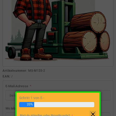
Artikelnummer:
MS-M12S-2
EAN:
/
E-Mail-Adresse
Schritt 1 von 5 -
20%
Wo lebst du?
Bist du Händler oder Privatkunde?