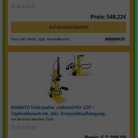
Preis: 548,22€
Auf Amazon kaufen*
Preis inkl. MwSt., zzgl. Versandkosten
BAMATO Holzspalter stehend/HO-22P /
Zapfwellenantrieb, Inkl. Dreipunktaufhängung,
Spaltkraft 22 Tonnen*
von Bavarian Machine Tools
Preis: € 2.299,00