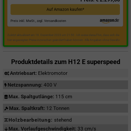
Auf Amazon kaufen*
Preis inkl. MwSt., zzgl. Versandkosten
Zuletzt aktualisiert am 18. Dezember 2023 um 21:50 . Ich weise darauf hin, dass sich die
hier angezeigten Preise inzwischen geändert haben können. Alle Angaben ohne Gewähr.
Produktdetails zum
H12 E superspeed
Antriebsart:
Elektromotor
Netzspannung:
400 V
Max. Spaltgutlänge:
115 cm
Max. Spaltkraft:
12 Tonnen
Holzbearbeitung:
stehend
Max. Vorlaufgeschwindigkeit:
33 cm/s