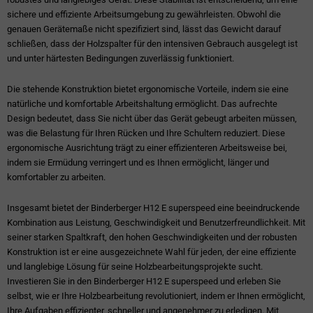
sichere und effiziente Arbeitsumgebung zu gewährleisten. Obwohl die
genauen Gerätemaße nicht spezifiziert sind, lässt das Gewicht darauf
schließen, dass der Holzspalter für den intensiven Gebrauch ausgelegt ist
und unter härtesten Bedingungen zuverlässig funktioniert.
Die stehende Konstruktion bietet ergonomische Vorteile, indem sie eine
natürliche und komfortable Arbeitshaltung ermöglicht. Das aufrechte
Design bedeutet, dass Sie nicht über das Gerät gebeugt arbeiten müssen,
was die Belastung für Ihren Rücken und Ihre Schultern reduziert. Diese
ergonomische Ausrichtung trägt zu einer effizienteren Arbeitsweise bei,
indem sie Ermüdung verringert und es Ihnen ermöglicht, länger und
komfortabler zu arbeiten.
Insgesamt bietet der Binderberger H12 E superspeed eine beeindruckende
Kombination aus Leistung, Geschwindigkeit und Benutzerfreundlichkeit. Mit
seiner starken Spaltkraft, den hohen Geschwindigkeiten und der robusten
Konstruktion ist er eine ausgezeichnete Wahl für jeden, der eine effiziente
und langlebige Lösung für seine Holzbearbeitungsprojekte sucht.
Investieren Sie in den Binderberger H12 E superspeed und erleben Sie
selbst, wie er Ihre Holzbearbeitung revolutioniert, indem er Ihnen ermöglicht,
Ihre Aufgaben effizienter, schneller und angenehmer zu erledigen. Mit