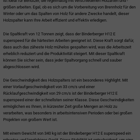
ist ideal für Benutzer, die regelmäßig mit verschiedenen Holzarten und -
größen arbeiten. Egal, ob es sich um die Vorbereitung von Brennholz für den
Winter oder um das Spalten von Holz für andere Zwecke handelt, dieser
Holzspalter kann Ihre Arbeit effizient und effektiv erledigen.
Die Spaltkraft von 12 Tonnen zeigt, dass der Binderberger H12 E
superspeed für die härtesten Arbeiten geeignet ist. Diese Kraft sorgt dafür,
dass auch das zäheste Holz mühelos gespalten wird, was die Arbeitszeit
erheblich reduziert und die Produktivität steigert. Mit dieser Spaltkraft
können Sie sicher sein, dass jeder Spaltvorgang schnell und sauber
abgeschlossen wird.
Die Geschwindigkeit des Holzspalters ist ein besonderes Highlight. Mit
einer Vorlaufgeschwindigkeit von 33 cm/s und einer
Rücklaufgeschwindigkeit von 29 cm/s ist der Binderberger H12 E
superspeed einer der schnellsten seiner Klasse. Diese Geschwindigkeiten
ermöglichen es Ihnen, in kürzester Zeit große Mengen an Holz zu
verarbeiten, was besonders in arbeitsintensiven Perioden oder bei großen
Projekten von großem Wert ist.
Mit einem Gewicht von 340 kg ist der Binderberger H12 E superspeed ein
robustes und langlebiges Gerät. Diese Stabilität ist entscheidend, um eine