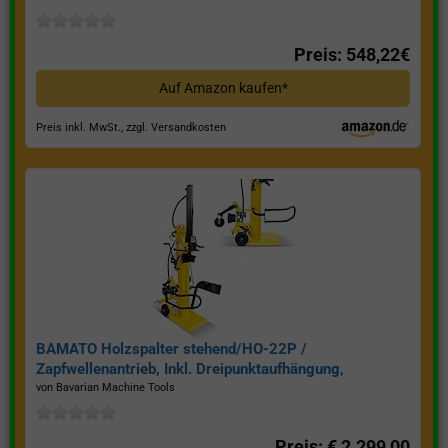
Preis: 548,22€
Auf Amazon kaufen*
Preis inkl. MwSt., zzgl. Versandkosten
BAMATO Holzspalter stehend/HO-22P /
Zapfwellenantrieb, Inkl. Dreipunktaufhängung,
Spaltkraft 22 Tonnen*
von Bavarian Machine Tools
Preis: € 2.299,00