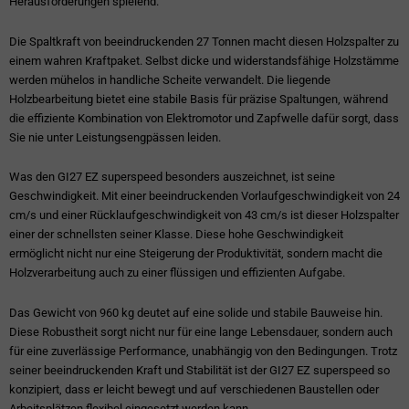
Herausforderungen spielend.
Die Spaltkraft von beeindruckenden 27 Tonnen macht diesen Holzspalter zu
einem wahren Kraftpaket. Selbst dicke und widerstandsfähige Holzstämme
werden mühelos in handliche Scheite verwandelt. Die liegende
Holzbearbeitung bietet eine stabile Basis für präzise Spaltungen, während
die effiziente Kombination von Elektromotor und Zapfwelle dafür sorgt, dass
Sie nie unter Leistungsengpässen leiden.
Was den GI27 EZ superspeed besonders auszeichnet, ist seine
Geschwindigkeit. Mit einer beeindruckenden Vorlaufgeschwindigkeit von 24
cm/s und einer Rücklaufgeschwindigkeit von 43 cm/s ist dieser Holzspalter
einer der schnellsten seiner Klasse. Diese hohe Geschwindigkeit
ermöglicht nicht nur eine Steigerung der Produktivität, sondern macht die
Holzverarbeitung auch zu einer flüssigen und effizienten Aufgabe.
Das Gewicht von 960 kg deutet auf eine solide und stabile Bauweise hin.
Diese Robustheit sorgt nicht nur für eine lange Lebensdauer, sondern auch
für eine zuverlässige Performance, unabhängig von den Bedingungen. Trotz
seiner beeindruckenden Kraft und Stabilität ist der GI27 EZ superspeed so
konzipiert, dass er leicht bewegt und auf verschiedenen Baustellen oder
Arbeitsplätzen flexibel eingesetzt werden kann.