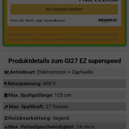
Auf Amazon kaufen*
Preis inkl. MwSt., zzgl. Versandkosten
Zuletzt aktualisiert am 18. Dezember 2023 um 21:50 . Ich weise darauf hin, dass sich die
hier angezeigten Preise inzwischen geändert haben können. Alle Angaben ohne Gewähr.
Produktdetails zum
GI27 EZ superspeed
Antriebsart:
Elektromotor + Zapfwelle
Netzspannung:
400 V
Max. Spaltgutlänge:
125 cm
Max. Spaltkraft:
27 Tonnen
Holzbearbeitung:
liegend
Max. Vorlaufgeschwindigkeit:
24 cm/s