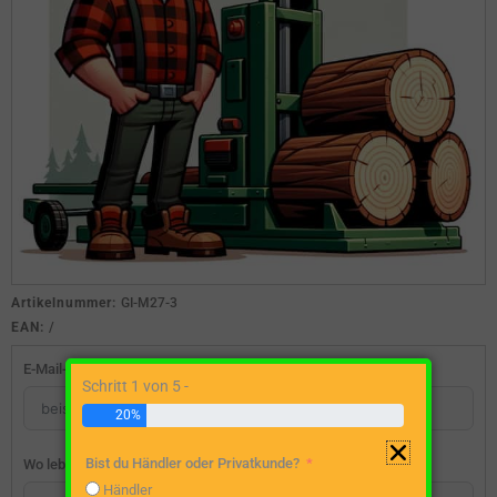
Artikelnummer:
GI-M27-3
EAN:
/
E-Mail-Adresse
Schritt 1 von 5 -
20%
Bist du Händler oder Privatkunde?
Wo lebst du?
Händler