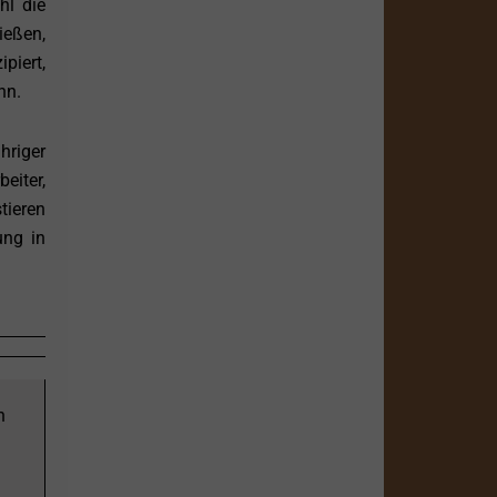
hl die
ießen,
piert,
nn.
hriger
eiter,
tieren
ung in
n