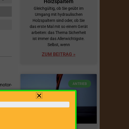
Holzspaltern
Gleichgültig, ob Sie geübt im
Umgang mit hydraulischen
Holzspaltern sind oder, ob Sie
das erste Mal mit so einem Gerät
arbeiten: das Thema Sicherheit
ist immer das Allerwichtigste.
Selbst, wenn
ZUM BEITRAG »
ANTRIEB
motor-
onders
on und
 400 V