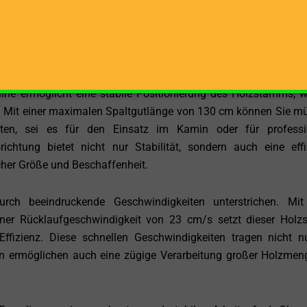
sart gewährleistet nicht nur eine konstante und leistungs
 umweltfreundlichen Betrieb ohne die Notwendigkeit von Kraft
 eine gleichmäßige Leistungsabgabe, was zu einer konsistent
 25 Tonnen führt.
line ermöglicht eine stabile Positionierung des Holzstamms, 
t. Mit einer maximalen Spaltgutlänge von 130 cm können Sie m
ten, sei es für den Einsatz im Kamin oder für professio
richtung bietet nicht nur Stabilität, sondern auch eine effi
er Größe und Beschaffenheit.
ch beeindruckende Geschwindigkeiten unterstrichen. Mit
er Rücklaufgeschwindigkeit von 23 cm/s setzt dieser Holzs
fizienz. Diese schnellen Geschwindigkeiten tragen nicht n
rn ermöglichen auch eine zügige Verarbeitung großer Holzmen