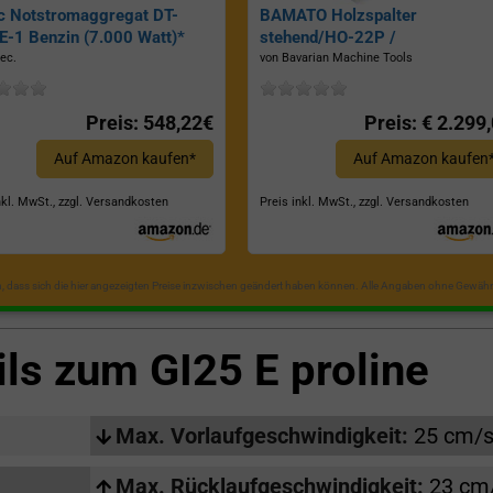
c Notstromaggregat DT-
BAMATO Holzspalter
-1 Benzin (7.000 Watt)*
stehend/HO-22P /
Zapfwellenantrieb, Inkl.
ec.
von Bavarian Machine Tools
Dreipunktaufhängung, Spaltkraf
22 Tonnen*
Preis: 548,22€
Preis: € 2.299
Auf Amazon kaufen*
Auf Amazon kaufen
nkl. MwSt., zzgl. Versandkosten
Preis inkl. MwSt., zzgl. Versandkosten
in, dass sich die hier angezeigten Preise inzwischen geändert haben können. Alle Angaben ohne Gewähr
ils zum
GI25 E proline
Max. Vorlaufgeschwindigkeit:
25 cm/
Max. Rücklaufgeschwindigkeit:
23 cm