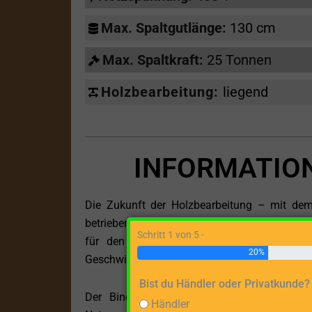
Max. Spaltgutlänge:
130 cm
Max. Spaltkraft:
25 Tonnen
Holzbearbeitung:
liegend
INFORMATIONE
Die Zukunft der Holzbearbeitung – mit dem 
betriebenen Holzspalter, der die Grenzen von L
Schritt 1 von 5 -
für den professionellen Einsatz eignet, b
20%
Geschwindigkeit.
Bist du Händler oder Privatkunde?
Der Binderberger GI25 E proline wird von
Händler