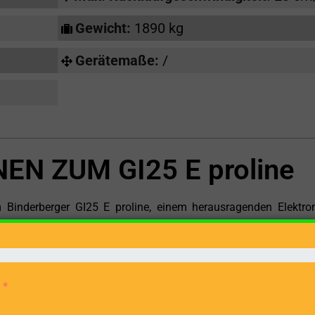
Gewicht:
1890 kg
Gerätemaße:
/
N ZUM GI25 E proline
Binderberger GI25 E proline, einem herausragenden Elektro
eistung und Effizienz neu definiert. Dieses Modell, das sich bes
ietet eine beeindruckende Kombination aus Kraft, Präzisi
 einem zuverlässigen Elektromotor angetrieben, der mit