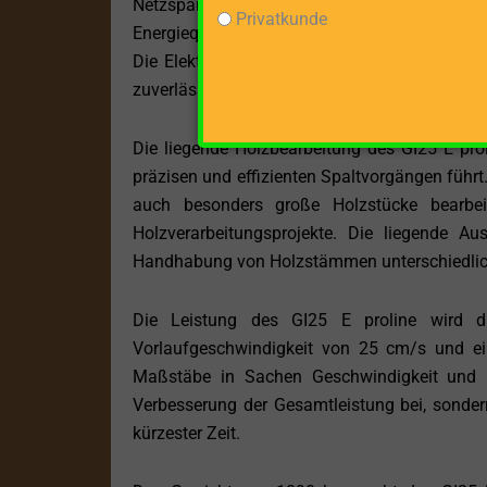
Netzspannung betrieben wird. Diese Antrieb
Privatkunde
Energiequelle, sondern ermöglicht auch einen
Die Elektromotortechnologie bietet außerdem
zuverlässigen Spaltkraft von beeindruckenden
Die liegende Holzbearbeitung des GI25 E pro
präzisen und effizienten Spaltvorgängen führ
auch besonders große Holzstücke bearbei
Holzverarbeitungsprojekte. Die liegende Aus
Handhabung von Holzstämmen unterschiedlich
Die Leistung des GI25 E proline wird dur
Vorlaufgeschwindigkeit von 25 cm/s und ein
Maßstäbe in Sachen Geschwindigkeit und Ef
Verbesserung der Gesamtleistung bei, sonde
kürzester Zeit.