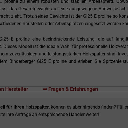
proline zu einem robusten und stabilen Arbeitspferd. Obwo
ässt das Gesamtgewicht auf eine ausgewogene Bauweise schl
racht zieht. Trotz seines Gewichts ist der GI25 E proline so konzi
verschiedenen Baustellen oder Arbeitsplätzen eingesetzt werden ka
25 E proline eine beeindruckende Leistung, die auf langjä
 Dieses Modell ist die ideale Wahl für professionelle Holzverarb
nem zuverlässigen und leistungsstarken Holzspalter sind. Inves
dem Binderberger GI25 E proline und erleben Sie Spitzenleist
n Hersteller
➡ Fragen & Erfahrungen
eil für Ihren Holzspalter
, können es aber nirgends finden? Fülle
ite Ihre Anfrage an entsprechende Händler weiter!