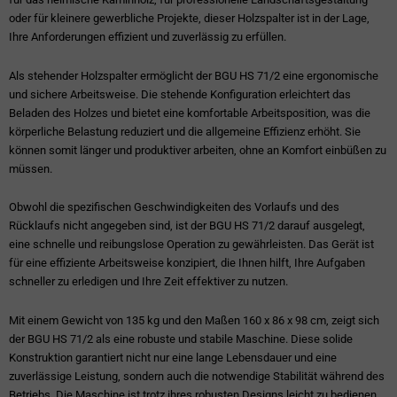
oder für kleinere gewerbliche Projekte, dieser Holzspalter ist in der Lage,
Ihre Anforderungen effizient und zuverlässig zu erfüllen.
Als stehender Holzspalter ermöglicht der BGU HS 71/2 eine ergonomische
und sichere Arbeitsweise. Die stehende Konfiguration erleichtert das
Beladen des Holzes und bietet eine komfortable Arbeitsposition, was die
körperliche Belastung reduziert und die allgemeine Effizienz erhöht. Sie
können somit länger und produktiver arbeiten, ohne an Komfort einbüßen zu
müssen.
Obwohl die spezifischen Geschwindigkeiten des Vorlaufs und des
Rücklaufs nicht angegeben sind, ist der BGU HS 71/2 darauf ausgelegt,
eine schnelle und reibungslose Operation zu gewährleisten. Das Gerät ist
für eine effiziente Arbeitsweise konzipiert, die Ihnen hilft, Ihre Aufgaben
schneller zu erledigen und Ihre Zeit effektiver zu nutzen.
Mit einem Gewicht von 135 kg und den Maßen 160 x 86 x 98 cm, zeigt sich
der BGU HS 71/2 als eine robuste und stabile Maschine. Diese solide
Konstruktion garantiert nicht nur eine lange Lebensdauer und eine
zuverlässige Leistung, sondern auch die notwendige Stabilität während des
Betriebs. Die Maschine ist trotz ihres robusten Designs leicht zu bedienen