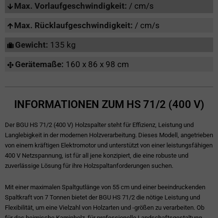
Max. Vorlaufgeschwindigkeit:
/ cm/s
Max. Rücklaufgeschwindigkeit:
/ cm/s
Gewicht:
135 kg
Gerätemaße:
160 x 86 x 98 cm
INFORMATIONEN ZUM HS 71/2 (400 V)
Der BGU HS 71/2 (400 V) Holzspalter steht für Effizienz, Leistung und
Langlebigkeit in der modernen Holzverarbeitung. Dieses Modell, angetrieben
von einem kräftigen Elektromotor und unterstützt von einer leistungsfähigen
400 V Netzspannung, ist für all jene konzipiert, die eine robuste und
zuverlässige Lösung für ihre Holzspaltanforderungen suchen.
Mit einer maximalen Spaltgutlänge von 55 cm und einer beeindruckenden
Spaltkraft von 7 Tonnen bietet der BGU HS 71/2 die nötige Leistung und
Flexibilität, um eine Vielzahl von Holzarten und -größen zu verarbeiten. Ob
für das heimische Kaminholz, für professionelle Landschaftsgestaltung