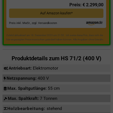
Preis: € 2.299,00
Auf Amazon kaufen*
Preis inkl. MwSt., zzgl. Versandkosten
Zuletzt aktualisiert am 18. Dezember 2023 um 21:50 . Ich weise darauf hin, dass sich die
hier angezeigten Preise inzwischen geändert haben können. Alle Angaben ohne Gewähr.
Produktdetails zum
HS 71/2 (400 V)
Antriebsart:
Elektromotor
Netzspannung:
400 V
Max. Spaltgutlänge:
55 cm
Max. Spaltkraft:
7 Tonnen
Holzbearbeitung:
stehend