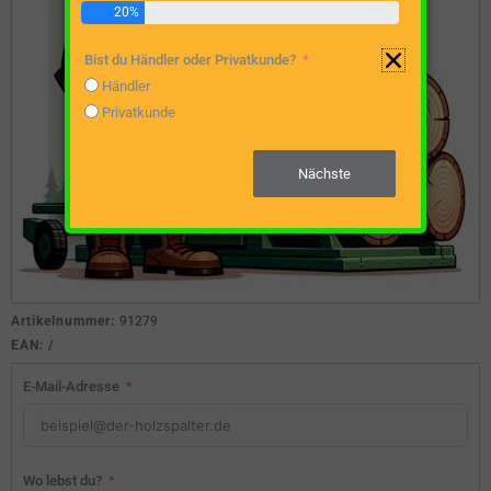
20%
Bist du Händler oder Privatkunde?
Händler
Privatkunde
Nächste
Artikelnummer:
91279
EAN:
/
E-Mail-Adresse
Wo lebst du?