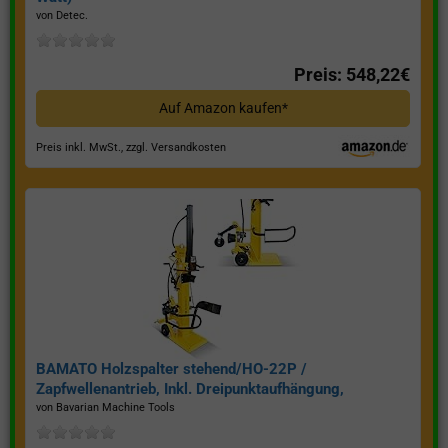
von Detec.
Preis: 548,22€
Auf Amazon kaufen*
Preis inkl. MwSt., zzgl. Versandkosten
BAMATO Holzspalter stehend/HO-22P /
Zapfwellenantrieb, Inkl. Dreipunktaufhängung,
Spaltkraft 22 Tonnen*
von Bavarian Machine Tools