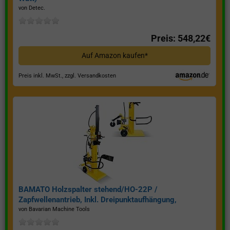
von Detec.
Preis: 548,22€
Auf Amazon kaufen*
Preis inkl. MwSt., zzgl. Versandkosten
BAMATO Holzspalter stehend/HO-22P /
Zapfwellenantrieb, Inkl. Dreipunktaufhängung,
Spaltkraft 22 Tonnen*
von Bavarian Machine Tools