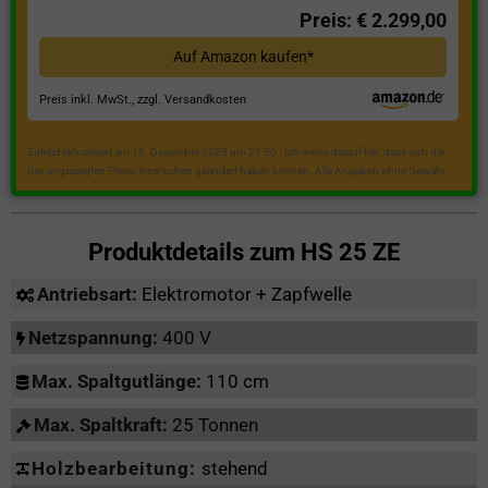
Preis: € 2.299,00
Auf Amazon kaufen*
Preis inkl. MwSt., zzgl. Versandkosten
Zuletzt aktualisiert am 18. Dezember 2023 um 21:50 . Ich weise darauf hin, dass sich die
hier angezeigten Preise inzwischen geändert haben können. Alle Angaben ohne Gewähr.
Produktdetails zum
HS 25 ZE
Antriebsart:
Elektromotor + Zapfwelle
Netzspannung:
400 V
Max. Spaltgutlänge:
110 cm
Max. Spaltkraft:
25 Tonnen
Holzbearbeitung:
stehend