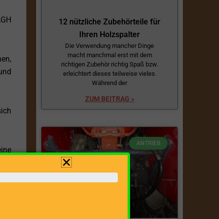
 LGH
12 nützliche Zubehörteile für
Ihren Holzspalter
Die Verwendung mancher Dinge
macht manchmal erst mit dem
en,
richtigen Zubehör richtig Spaß bzw.
und
erleichtert dieses teilweise vieles.
Während der
ZUM BEITRAG »
sich
ANTRIEB
ine