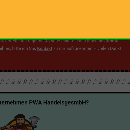
ich
eite möchte ich jedem und jeder Interessierten eine Plattform
h umfassend mit dem Thema Holzspalter auseinander zu setzen.
 erstelle ich regelmäßig neue Inhalte. Falls Ihnen bestimmte
hlen, bitte ich Sie,
Kontakt
zu mir aufzunehmen – vielen Dank!
nternehmen PWA HandelsgesmbH?