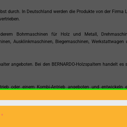
elbst durch. In Deutschland werden die Produkte von der Firma
ertrieben.
derem Bohrmaschinen für Holz und Metall, Drehmaschin
inen, Ausklinkmaschinen, Biegemaschinen, Werkstattwagen 
alter angeboten. Bei den BERNARDO-Holzspaltern handelt es 
ntrieb oder einem Kombi-Antrieb angeboten und entwickeln e