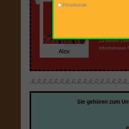
Über m
Privatkunde
Mit dieser Webs
bieten, um sic
Zu diesem Zweck
Informationen fe
Sie gehören zum U