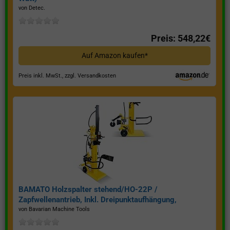
von Detec.
Preis: 548,22€
Auf Amazon kaufen*
Preis inkl. MwSt., zzgl. Versandkosten
BAMATO Holzspalter stehend/HO-22P /
Zapfwellenantrieb, Inkl. Dreipunktaufhängung,
Spaltkraft 22 Tonnen*
von Bavarian Machine Tools