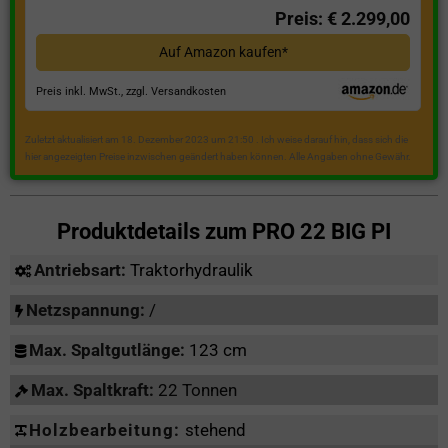
Preis: € 2.299,00
Auf Amazon kaufen*
Preis inkl. MwSt., zzgl. Versandkosten
Zuletzt aktualisiert am 18. Dezember 2023 um 21:50 . Ich weise darauf hin, dass sich die
hier angezeigten Preise inzwischen geändert haben können. Alle Angaben ohne Gewähr.
Produktdetails zum
PRO 22 BIG PI
Antriebsart:
Traktorhydraulik
Netzspannung:
/
Max. Spaltgutlänge:
123 cm
Max. Spaltkraft:
22 Tonnen
Holzbearbeitung:
stehend