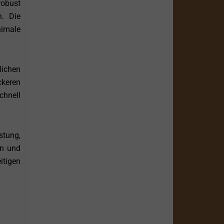
robust
. Die
nimale
ichen
ckeren
chnell
stung,
en und
itigen