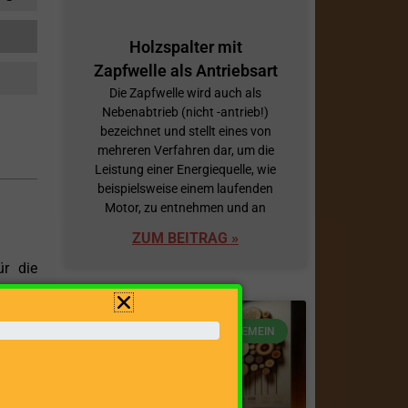
Holzspalter mit
Zapfwelle als Antriebsart
Die Zapfwelle wird auch als
Nebenabtrieb (nicht -antrieb!)
bezeichnet und stellt eines von
mehreren Verfahren dar, um die
Leistung einer Energiequelle, wie
beispielsweise einem laufenden
Motor, zu entnehmen und an
ZUM BEITRAG »
ür die
 einer
palter
ALLGEMEIN
ne auf