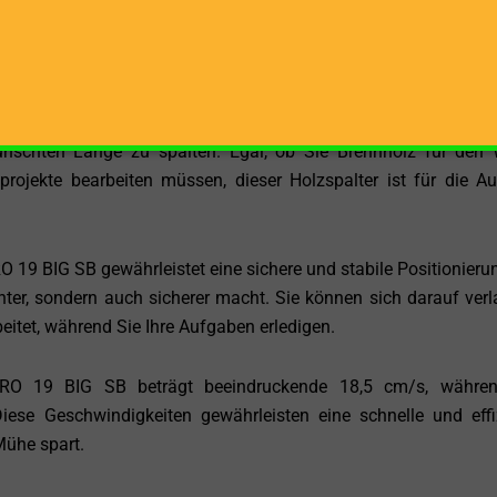
 können Sie diesen Holzspalter überall dort einsetzen, wo Si
rt die Energie, die benötigt wird, um eine Spaltkraft von 22 Ton
teste Holz zerteilen können.
t den BALFOR PRO 19 BIG SB äußerst vielseitig und ermögli
nschten Länge zu spalten. Egal, ob Sie Brennholz für den 
projekte bearbeiten müssen, dieser Holzspalter ist für die A
19 BIG SB gewährleistet eine sichere und stabile Positionieru
enter, sondern auch sicherer macht. Sie können sich darauf verl
beitet, während Sie Ihre Aufgaben erledigen.
PRO 19 BIG SB beträgt beeindruckende 18,5 cm/s, währen
iese Geschwindigkeiten gewährleisten eine schnelle und effi
Mühe spart.