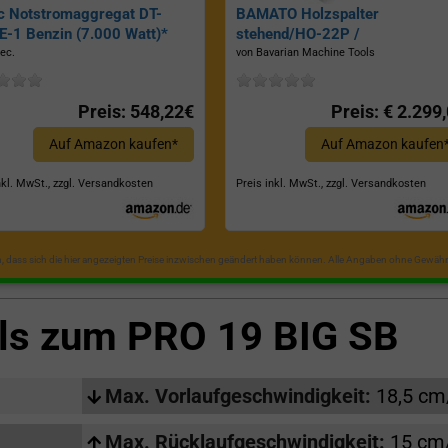
c Notstromaggregat DT-
BAMATO Holzspalter
-1 Benzin (7.000 Watt)*
stehend/HO-22P /
Zapfwellenantrieb, Inkl.
ec.
von Bavarian Machine Tools
Dreipunktaufhängung, Spaltkraf
22 Tonnen*
Preis: 548,22€
Preis: € 2.299
Auf Amazon kaufen*
Auf Amazon kaufen
nkl. MwSt., zzgl. Versandkosten
Preis inkl. MwSt., zzgl. Versandkosten
in, dass sich die hier angezeigten Preise inzwischen geändert haben können. Alle Angaben ohne Gewähr
ils zum
PRO 19 BIG SB
Max. Vorlaufgeschwindigkeit:
18,5 cm
Max. Rücklaufgeschwindigkeit:
15 cm