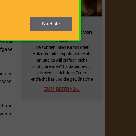
e Holz
nen zu
Nächste
Alles zum Brennwert von
cht es
Holz
Winter
Sie zünden Ihren Kamin oder
ufgabe
Holzofen mit gespaltenem Holz
an und es will einfach nicht
richtig brennen? Es dauert ewig,
bis sich ein richtiges Feuer
ng des
entfacht hat und die gewünschte
assen,
ZUM BEITRAG »
d die
ziente