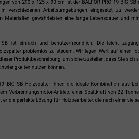
ngen von 290 x 125 x 90 cm ist der BALFOR PRO 19 BIG SB 
n verschiedenen Arbeitsumgebungen eingesetzt zu werden
en Materialien gewährleisten eine lange Lebensdauer und mi
ist einfach und benutzerfreundlich. Die leicht zugängl
lzspalter problemlos zu steuern. Wir legen Wert auf einen lo
dieser Produktbeschreibung, um sicherzustellen, dass Sie sich s
chwierigkeiten nutzen können.
 BIG SB Holzspalter Ihnen die ideale Kombination aus Lei
inem Verbrennungsmotor-Antrieb, einer Spaltkraft von 22 Tonn
r die perfekte Lösung für Holzbearbeiter, die nach einer vielse