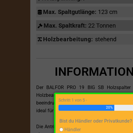
Max. Spaltgutlänge:
123 cm
Max. Spaltkraft:
22 Tonnen
Holzbearbeitung:
stehend
INFORMATION
Der BALFOR PRO 19 BIG SB Holzspalter ist
Holzbearbeitung im Freien entwickelt wurd
Schritt 1 von 5 -
beeindruckenden Spaltkraft von 22 Tonnen un
20%
ideal für anspruchsvolle Aufgaben im Wald ode
Bist du Händler oder Privatkunde?
Die Antriebsart des BALFOR PRO 19 BIG SB ist
Händler