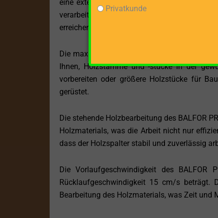
eine externe Stromquelle angewiesen zu sein,
Privatkunde
verarbeiten müssen. Der kraftvolle Motor liefe
erreichen, wodurch Sie mühelos selbst das här
Die maximale Spaltgutlänge von 123 cm mach
Ihnen, Holzstämme und -stücke in der gewü
vorbereiten oder größere Holzstücke für Bau
gerüstet.
Die stehende Holzbearbeitung des BALFOR PRO 
Holzmaterials, was die Arbeit nicht nur effizi
dass der Holzspalter stabil und zuverlässig ar
Die Vorlaufgeschwindigkeit des BALFOR 
Rücklaufgeschwindigkeit 15 cm/s beträgt. D
Bearbeitung des Holzmaterials, was Zeit und 