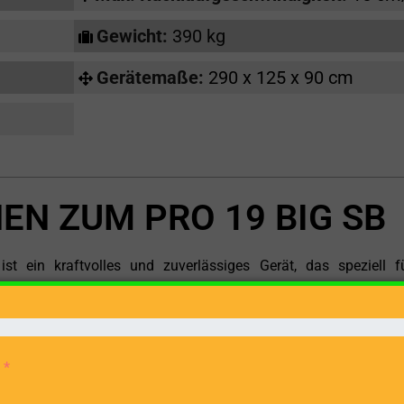
Gewicht:
390 kg
Gerätemaße:
290 x 125 x 90 cm
EN ZUM PRO 19 BIG SB
 ein kraftvolles und zuverlässiges Gerät, das speziell f
e. Mit seinem leistungsstarken Verbrennungsmotor-Antrieb,
d einer maximalen Spaltgutlänge von 123 cm ist dieser Holzs
r auf Baustellen.
 der Verbrennungsmotor, der für maximale Mobilität sorgt. Oh