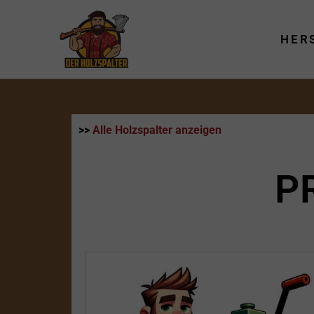
Zum
Inhalt
HER
springen
>>
Alle Holzspalter anzeigen
P