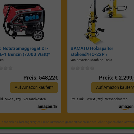
c Notstromaggregat DT-
BAMATO Holzspalter
-1 Benzin (7.000 Watt)*
stehend/HO-22P /
Zapfwellenantrieb, Inkl.
ec.
von Bavarian Machine Tools
Dreipunktaufhängung, Spaltkraf
22 Tonnen*
Preis: 548,22€
Preis: € 2.299
Auf Amazon kaufen*
Auf Amazon kaufen
nkl. MwSt., zzgl. Versandkosten
Preis inkl. MwSt., zzgl. Versandkosten
in, dass sich die hier angezeigten Preise inzwischen geändert haben können. Alle Angaben ohne Gewähr