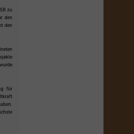
 SB zu
ur den
ht den
neten
ojekte
 wurde
ug für
tkraft
gaben.
ächste