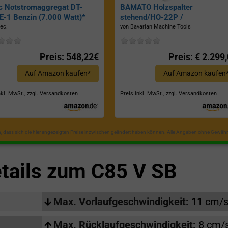
c Notstromaggregat DT-
BAMATO Holzspalter
-1 Benzin (7.000 Watt)*
stehend/HO-22P /
Zapfwellenantrieb, Inkl.
ec.
von Bavarian Machine Tools
Dreipunktaufhängung, Spaltkraf
22 Tonnen*
Preis: 548,22€
Preis: € 2.299
Auf Amazon kaufen*
Auf Amazon kaufen
nkl. MwSt., zzgl. Versandkosten
Preis inkl. MwSt., zzgl. Versandkosten
in, dass sich die hier angezeigten Preise inzwischen geändert haben können. Alle Angaben ohne Gewähr
tails zum
C85 V SB
Max. Vorlaufgeschwindigkeit:
11 cm/
Max. Rücklaufgeschwindigkeit:
8 cm/