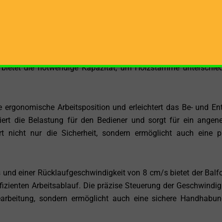
schiedlicher Dichte und Härte. Ob Hartholz oder Weichholz – 
elegt, jede Herausforderung mit Leichtigkeit zu meistern.
t den Balfor C85 V SB äußerst vielseitig und perfekt geeign
gal, ob Sie Brennholz für den Kamin oder Baumaterial fü
r bietet die notwendige Kapazität, um Holzstämme unterschied
 ergonomische Arbeitsposition und erleichtert das Be- und En
ert die Belastung für den Bediener und sorgt für ein ange
rt nicht nur die Sicherheit, sondern ermöglicht auch eine p
 und einer Rücklaufgeschwindigkeit von 8 cm/s bietet der Balf
izienten Arbeitsablauf. Die präzise Steuerung der Geschwindig
bearbeitung, sondern ermöglicht auch eine sichere Handhabu