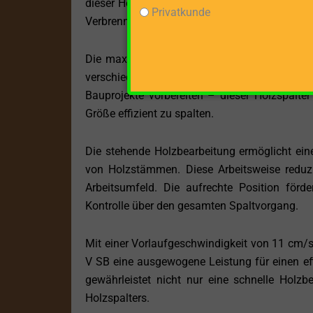
dieser Holzspalter mühelos Holzstämme unter
Privatkunde
Verbrennungsmotor-Holzspalter ist darauf ausg
Die maximale Spaltgutlänge von 105 cm mach
verschiedene Holzbearbeitungsaufgaben. E
Bauprojekte vorbereiten – dieser Holzspalte
Größe effizient zu spalten.
Die stehende Holzbearbeitung ermöglicht eine
von Holzstämmen. Diese Arbeitsweise reduzi
Arbeitsumfeld. Die aufrechte Position förde
Kontrolle über den gesamten Spaltvorgang.
Mit einer Vorlaufgeschwindigkeit von 11 cm/s
V SB eine ausgewogene Leistung für einen eff
gewährleistet nicht nur eine schnelle Holz
Holzspalters.