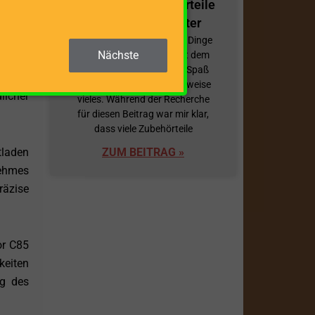
dieser
12 nützliche Zubehörteile
für Ihren Holzspalter
Die Verwendung mancher Dinge
Nächste
macht manchmal erst mit dem
et für
richtigen Zubehör richtig Spaß
r Ihre
bzw. erleichtert dieses teilweise
licher
vieles. Während der Recherche
für diesen Beitrag war mir klar,
dass viele Zubehörteile
tladen
ZUM BEITRAG »
nehmes
räzise
or C85
keiten
ng des