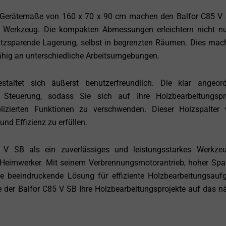
 Gerätemaße von 160 x 70 x 90 cm machen den Balfor C85 V
n Werkzeug. Die kompakten Abmessungen erleichtern nicht n
atzsparende Lagerung, selbst in begrenzten Räumen. Dies mac
ähig an unterschiedliche Arbeitsumgebungen.
ltet sich äußerst benutzerfreundlich. Die klar angeord
e Steuerung, sodass Sie sich auf Ihre Holzbearbeitungspr
lizierten Funktionen zu verschwenden. Dieser Holzspalter
nd Effizienz zu erfüllen.
5 V SB als ein zuverlässiges und leistungsstarkes Werkze
Heimwerker. Mit seinem Verbrennungsmotorantrieb, hoher Spal
ne beeindruckende Lösung für effiziente Holzbearbeitungsauf
wie der Balfor C85 V SB Ihre Holzbearbeitungsprojekte auf das n