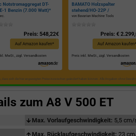
c Notstromaggregat DT-
BAMATO Holzspalter
-1 Benzin (7.000 Watt)*
stehend/HO-22P /
Zapfwellenantrieb, Inkl.
ec.
von Bavarian Machine Tools
Dreipunktaufhängung, Spaltkraf
22 Tonnen*
Preis: 548,22€
Preis: € 2.299
Auf Amazon kaufen*
Auf Amazon kaufen
nkl. MwSt., zzgl. Versandkosten
Preis inkl. MwSt., zzgl. Versandkosten
in, dass sich die hier angezeigten Preise inzwischen geändert haben können. Alle Angaben ohne Gewähr
ails zum
A8 V 500 ET
Max. Vorlaufgeschwindigkeit:
5,5 cm/
Max. Rücklaufgeschwindigkeit:
23 cm