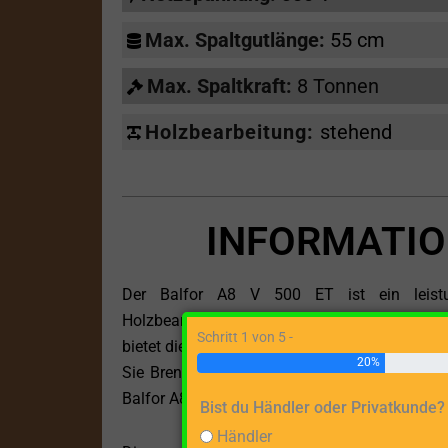
Max. Spaltgutlänge:
55 cm
Max. Spaltkraft:
8 Tonnen
Holzbearbeitung:
stehend
INFORMATIO
Der Balfor A8 V 500 ET ist ein leistung
Holzbearbeitungsaufgaben entwickelt wurde.
Schritt 1 von 5 -
bietet dieses Modell eine zuverlässige und kra
20%
Sie Brennholz für den Kamin vorbereiten ode
Balfor A8 V 500 ET überzeugt mit beeindrucke
Bist du Händler oder Privatkunde?
Händler