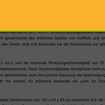
t diesen Holzspalter besonders geeignet für die Bearbeitu
stehende Holzbearbeitungsoption ermöglicht eine komfortab
größere Mengen Holz mühelos verarbeiten können. Diese Flexib
che Holzarten und -größen verarbeitet werden müssen.
acht den Balfor A8 V 500 ET zu einem leistungsstarken Arbeit
aft gewährleistet das mühelose Spalten von Hartholz und a
 des Geräts zeigt sich besonders bei der Verarbeitung von gr
5,5 cm/s und die maximale Rücklaufgeschwindigkeit von 2
 Arbeitsweise bei. Diese Geschwindigkeiten ermöglichen nicht nu
ern gewährleisten auch eine präzise Steuerung des Spaltvorgang
ht ihn sowohl für erfahrene Anwender als auch für Einst
kten Gerätemaßen von 160 x 63 x 85 cm präsentiert sich der 