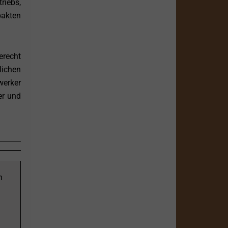
riebs,
pakten
erecht
lichen
werker
er und
n