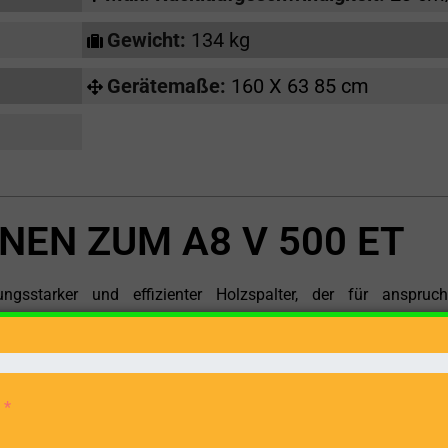
Gewicht:
134 kg
Gerätemaße:
160 X 63 85 cm
NEN ZUM A8 V 500 ET
sstarker und effizienter Holzspalter, der für anspruchs
 Mit seinem Elektromotor-Antrieb und einer Netzspannung von
ftvolle Energiequelle für eine Vielzahl von Holzspaltaufgaben. Eg
r größere Holzstücke für Konstruktionsprojekte spalten müsse
nder Leistung und Präzision.