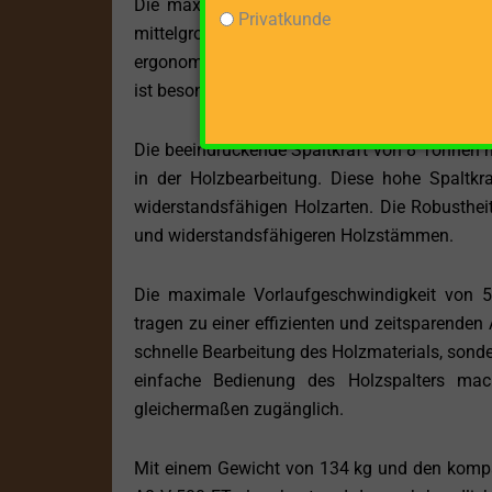
Die maximale Spaltgutlänge von 55 cm mach
Privatkunde
mittelgroßen bis großen Holzstücken. Die 
ergonomische Arbeitsweise, wodurch Sie auch 
ist besonders vorteilhaft, wenn unterschiedli
Die beeindruckende Spaltkraft von 8 Tonnen m
in der Holzbearbeitung. Diese hohe Spaltkr
widerstandsfähigen Holzarten. Die Robustheit
und widerstandsfähigeren Holzstämmen.
Die maximale Vorlaufgeschwindigkeit von 
tragen zu einer effizienten und zeitsparenden
schnelle Bearbeitung des Holzmaterials, sond
einfache Bedienung des Holzspalters mac
gleichermaßen zugänglich.
Mit einem Gewicht von 134 kg und den kompa