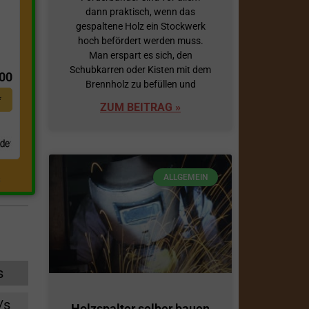
dann praktisch, wenn das
gespaltene Holz ein Stockwerk
hoch befördert werden muss.
t
Man erspart es sich, den
Schubkarren oder Kisten mit dem
,00
Brennholz zu befüllen und
*
ZUM BEITRAG »
ALLGEMEIN
.
s
/s
Holzspalter selber bauen