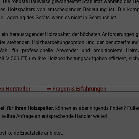
 Die robuste Bauweise gewährleistet Stabilität während des Bet
 des Holzspalters von entscheidender Bedeutung ist. Die kom
e Lagerung des Geräts, wenn es nicht in Gebrauch ist.
ein herausragender Holzspalter, der höchsten Anforderungen g
, der stehenden Holzbearbeitungsoption und der benutzerfreund
ahl für professionelle Anwender und ambitionierte Heim
 A8 V 500 ET, um Ihre Holzbearbeitungsaufgaben effizient, sich
n Hersteller
➡ Fragen & Erfahrungen
eil für Ihren Holzspalter
, können es aber nirgends finden? Fülle
ite Ihre Anfrage an entsprechende Händler weiter!
st keine Ersatzteile anbietet.