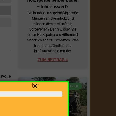
– lohnenswert?
Sie benötigen regelmäßig große
Mengen an Brennholz und
müssen dieses ofenfertig
vorbereiten? Dann wissen Sie
einen Holzspalter als Hilfsmittel
sicherlich sehr zu schätzen. Was
früher umständlich und
kraftaufwändig mit der
ZUM BEITRAG »
volle
 380 V
ANTRIEB
al, ob
n, der