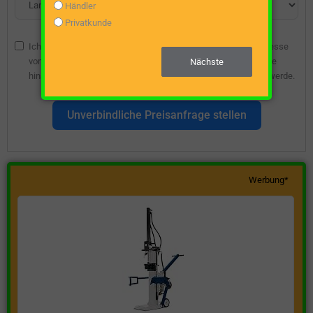
Händler
Privatkunde
Ich bin damit einverstanden, dass die angegebene E-Mail-Adresse
vom Webseitenbetreiber gespeichert wird, damit ich über diese
Nächste
hinsichtlich eines unverbindlichen Preisangebots kontaktiert werde.
Unverbindliche Preisanfrage stellen
Werbung*