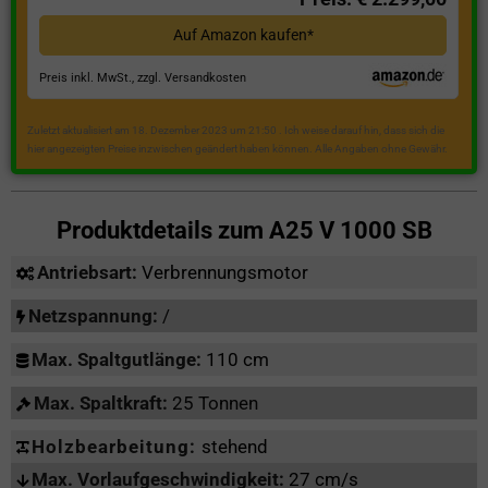
Auf Amazon kaufen*
Preis inkl. MwSt., zzgl. Versandkosten
Zuletzt aktualisiert am 18. Dezember 2023 um 21:50 . Ich weise darauf hin, dass sich die
hier angezeigten Preise inzwischen geändert haben können. Alle Angaben ohne Gewähr.
Produktdetails zum
A25 V 1000 SB
Antriebsart:
Verbrennungsmotor
Netzspannung:
/
Max. Spaltgutlänge:
110 cm
Max. Spaltkraft:
25 Tonnen
Holzbearbeitung:
stehend
Max. Vorlaufgeschwindigkeit:
27 cm/s