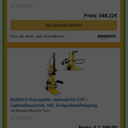
Preis: 548,22€
Auf Amazon kaufen*
Preis inkl. MwSt., zzgl. Versandkosten
BAMATO Holzspalter stehend/HO-22P /
Zapfwellenantrieb, Inkl. Dreipunktaufhängung,
Spaltkraft 22 Tonnen*
von Bavarian Machine Tools
Preis: € 2.299,00