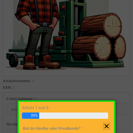
Artikelnummer:
/
EAN:
/
E-Mail-Adresse
Schritt 1 von 5 -
20%
Wo lebst du?
Bist du Händler oder Privatkunde?