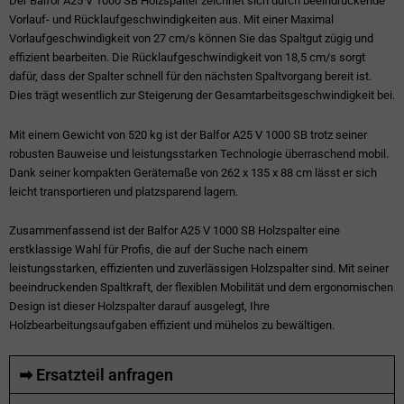
Der Balfor A25 V 1000 SB Holzspalter zeichnet sich durch beeindruckende
Vorlauf- und Rücklaufgeschwindigkeiten aus. Mit einer Maximal
Vorlaufgeschwindigkeit von 27 cm/s können Sie das Spaltgut zügig und
effizient bearbeiten. Die Rücklaufgeschwindigkeit von 18,5 cm/s sorgt
dafür, dass der Spalter schnell für den nächsten Spaltvorgang bereit ist.
Dies trägt wesentlich zur Steigerung der Gesamtarbeitsgeschwindigkeit bei.
Mit einem Gewicht von 520 kg ist der Balfor A25 V 1000 SB trotz seiner
robusten Bauweise und leistungsstarken Technologie überraschend mobil.
Dank seiner kompakten Gerätemaße von 262 x 135 x 88 cm lässt er sich
leicht transportieren und platzsparend lagern.
Zusammenfassend ist der Balfor A25 V 1000 SB Holzspalter eine
erstklassige Wahl für Profis, die auf der Suche nach einem
leistungsstarken, effizienten und zuverlässigen Holzspalter sind. Mit seiner
beeindruckenden Spaltkraft, der flexiblen Mobilität und dem ergonomischen
Design ist dieser Holzspalter darauf ausgelegt, Ihre
Holzbearbeitungsaufgaben effizient und mühelos zu bewältigen.
➡ Ersatzteil anfragen