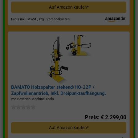
Auf Amazon kaufen*
Preis inkl. MwSt., zzgl. Versandkosten
BAMATO Holzspalter stehend/HO-22P /
Zapfwellenantrieb, Inkl. Dreipunktaufhängung,
Spaltkraft 22 Tonnen*
von Bavarian Machine Tools
Preis: € 2.299,00
Auf Amazon kaufen*