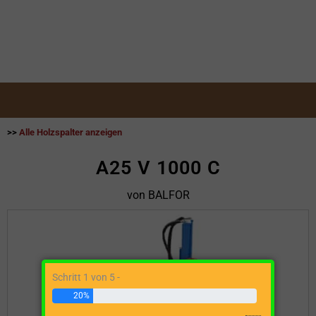
>>
Alle Holzspalter anzeigen
A25 V 1000 C
von BALFOR
Schritt 1 von 5 -
20%