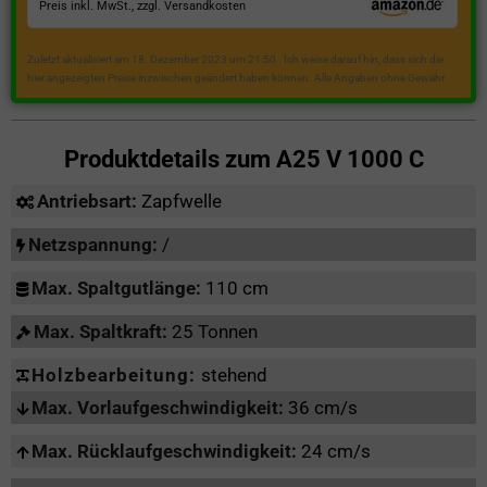
Preis inkl. MwSt., zzgl. Versandkosten
Zuletzt aktualisiert am 18. Dezember 2023 um 21:50 . Ich weise darauf hin, dass sich die
hier angezeigten Preise inzwischen geändert haben können. Alle Angaben ohne Gewähr.
Produktdetails zum
A25 V 1000 C
Antriebsart:
Zapfwelle
Netzspannung:
/
Max. Spaltgutlänge:
110 cm
Max. Spaltkraft:
25 Tonnen
Holzbearbeitung:
stehend
Max. Vorlaufgeschwindigkeit:
36 cm/s
Max. Rücklaufgeschwindigkeit:
24 cm/s