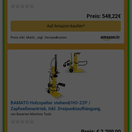
Preis: 548,22€
Auf Amazon kaufen*
Preis inkl. MwSt., zzgl. Versandkosten
BAMATO Holzspalter stehend/HO-22P /
Zapfwellenantrieb, Inkl. Dreipunktaufhängung,
Spaltkraft 22 Tonnen*
von Bavarian Machine Tools
Preis: € 2.299,00