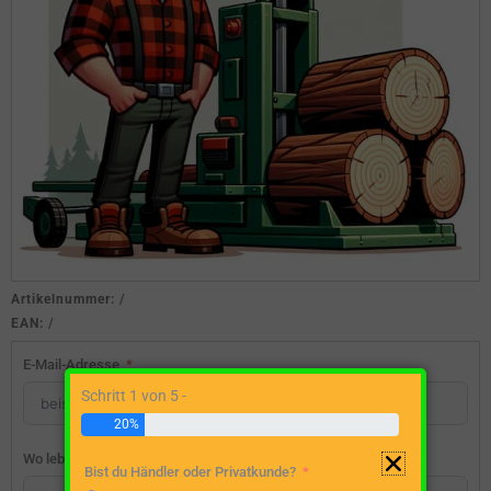
Artikelnummer:
/
EAN:
/
E-Mail-Adresse
Schritt 1 von 5 -
20%
Wo lebst du?
Bist du Händler oder Privatkunde?