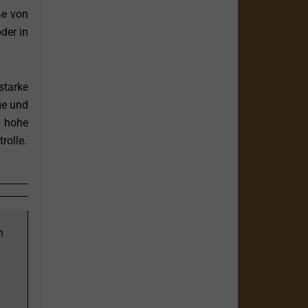
ße von
der in
starke
ge und
e hohe
rolle.
n