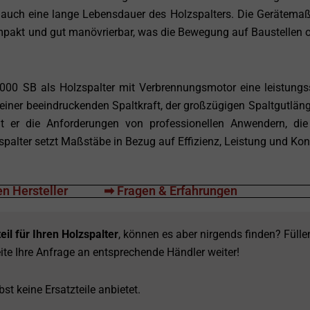
n auch eine lange Lebensdauer des Holzspalters. Die Gerätema
pakt und gut manövrierbar, was die Bewegung auf Baustellen o
00 SB als Holzspalter mit Verbrennungsmotor eine leistungs
seiner beeindruckenden Spaltkraft, der großzügigen Spaltgutlän
lt er die Anforderungen von professionellen Anwendern, di
palter setzt Maßstäbe in Bezug auf Effizienz, Leistung und Kont
n Hersteller
➡ Fragen & Erfahrungen
eil für Ihren Holzspalter
, können es aber nirgends finden? Fülle
ite Ihre Anfrage an entsprechende Händler weiter!
st keine Ersatzteile anbietet.