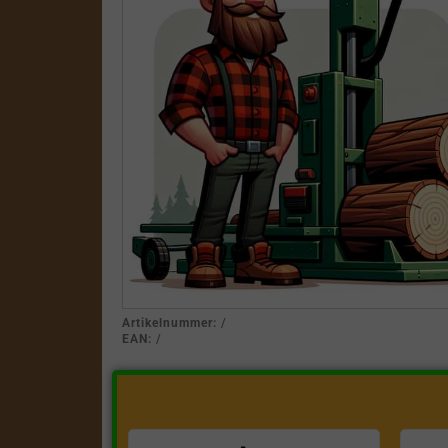
Artikelnummer:
/
EAN:
/