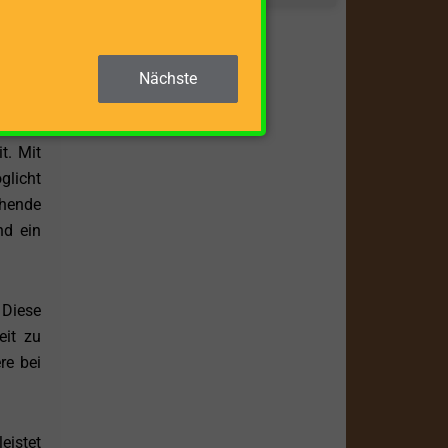
 und -
palter
m Holz
Nächste
t. Mit
glicht
ehende
nd ein
 Diese
eit zu
re bei
eistet