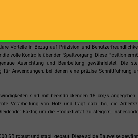
sicher, dass der A14 V 1000 SB mit einer Vielzahl von Holzarten
ür den Bau oder Weichholz für den Kamin spalten, dieser Holzs
tkraft ist besonders wichtig, um selbst mit widerstandsfähige
it zu minimieren.
lare Vorteile in Bezug auf Präzision und Benutzerfreundlichkei
 die volle Kontrolle über den Spaltvorgang. Diese Position ermö
genaue Ausrichtung und Bearbeitung gewährleistet. Die st
ig für Anwendungen, bei denen eine präzise Schnittführung u
hwindigkeiten sind mit beeindruckenden 18 cm/s angegeben.
ente Verarbeitung von Holz und trägt dazu bei, die Arbeitsz
heidender Faktor, um die Produktivität zu steigern, insbesonde
000 SB robust und stabil gebaut. Diese solide Bauweise gewährl