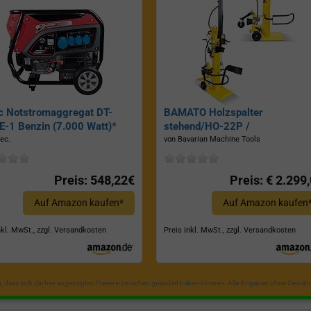
c Notstromaggregat DT-
BAMATO Holzspalter
-1 Benzin (7.000 Watt)*
stehend/HO-22P /
Zapfwellenantrieb, Inkl.
ec.
von Bavarian Machine Tools
Dreipunktaufhängung, Spaltkraf
22 Tonnen*
Preis: 548,22€
Preis: € 2.299
Auf Amazon kaufen*
Auf Amazon kaufen
nkl. MwSt., zzgl. Versandkosten
Preis inkl. MwSt., zzgl. Versandkosten
in, dass sich die hier angezeigten Preise inzwischen geändert haben können. Alle Angaben ohne Gewähr