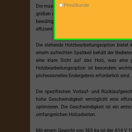
Privatkunde
Die maximale Spaltkraft von 14 Tonnen stellt 
größen umgehen kann. Egal, ob Sie Hartholz f
bewältigt die Aufgabe mühelos. Die hohe Spal
effizient umgehen zu können und die Arbeitsze
Die stehende Holzbearbeitungsoption bietet k
einem aufrechten Spaltkeil behält der Bediener
eine klare Sicht auf das Holz, was eine 
Holzbearbeitungsoption ist besonders wicht
professionelles Endergebnis erforderlich sind.
Die spezifischen Vorlauf- und Rücklaufgesc
hohe Geschwindigkeit ermöglicht eine effizi
optimieren. Die Geschwindigkeit ist ein entsc
umfangreichen Holzarbeiten.
Mit einem Gewicht von 365 kg ist der A14 V 1